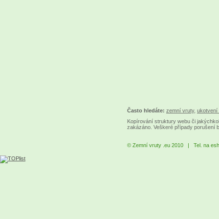
Často hledáte:
zemní vruty
,
ukotvení 
Kopírování struktury webu či jakýchkol
zakázáno. Veškeré případy porušení 
© Zemní vruty .eu 2010 | Tel. na es