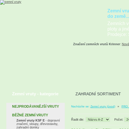
Zemní vru
do země..
Zemních vr
ploty a jin
Prodejce: 
Značení zemních vrutů Krinner
:
Nové
Zemní vruty - kategorie
ZAHRADNÍ SORTIMENT
NEJPRODÁVANĚJŠÍ VRUTY
Nacházíte se:
Zemní vruty (úvod)
»
PRO 
BĚŽNÉ ZEMNÍ VRUTY
Řadit dle:
Počet:
Zemní vruty KSF E
- dopravní
značení, sloupy, dřevostavby,
zahradní domky