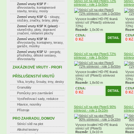
Stínící síť na plot PloteS 72%
Stínící
Zemní vruty KSF F
-
stínivost - role 1,0x50m
stínivo
dřevostavby, kontajnerové
stavby, terasy, mosty
Zemní vruty KSF G
- sloupy,
Vysoce kvalitní HD-PE tkaná
Vysoc
stožáry, značky, brány, ploty
stínící síť (PloteS) stínivost
stíníc
Zemní vruty KSF K (plast)
-
72%)
72%)
slunečníky, ploty, dopravní
Rozměr
: 1,0x30 m
Rozm
značení, reklamní plochy
CENA:
CENA
DETAIL
Zemní vruty KSF M
-
0 Kč
0 Kč
dřevostavby, kontajnery, terasy,
garáže, můstky
Zemní vruty KSF U
- pergoly,
Stínící síť na plot PloteS 72%
Stínící
přístřešky, dětské sestavy,
stínivost - role 1,8x50m
stínivo
dřevostavby
ZAKÁZKOVÉ VRUTY - PROFI
Vysoce kvalitní HD-PE tkaná
Vysoc
stínící síť (PloteS) stínivost
stíníc
PŘÍSLUŠENSTVÍ VRUTŮ
72%)
72%)
Víka, krytky, šrouby, trny, desky
Rozměr
: 1,8x50 m
Rozm
Granuláty
CENA:
CENA
DETAIL
0 Kč
0 Kč
Pomůcky pro zavrtávání
Vystřeďovací sady, redukce
Hlavice, nosníky
Stínící síť na plot PloteS 90%
Stínící
Přístroje
stínivost - role 1,0x10m
stínivo
PRO ZAHRADU, DOMOV
Stínící sítě na plot
Vysoce kvalitní HD-PE tkaná
Vysoc
stínící síť (PloteS)
stíníc
Alkohol testery
Rozměr
: 1,0x10 m
Rozm