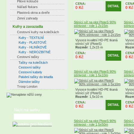
Pilové kotouče
CENA:
CENA
DETAIL
Nářadí fiskars
0 Kč
0 Kč
Plastová okna a dveře
Zimní zahrady
Stínící síť na plot PloteS 90%
Stínící
stínivost - role 1,2x15m
stínivo
Kufry a zavazadla
Cestovní kufry na kolečkách
Kufry - TEXTILNÍ
Vysoce kvalitní HD-PE tkaná
Vysoc
Kufry - PLASTOVÉ
stínící síť (PloteS)
stíníc
Kufry - HLINÍKOVÉ
Rozměr
: 1,2x15 m
Rozm
Kufry - NEROZBITNÉ
CENA:
CENA
DETAIL
0 Kč
0 Kč
Cestovní tašky
Tašky na kolečkách
Cestovní tašky
Stínící síť na plot PloteS 90%
Stínící
Cestovní kabely
stínivost - role 1,5x10m
stínivo
Palubní tašky do letadla
Dámske tašky
Troop London
Vysoce kvalitní HD-PE tkaná
Vysoc
stínící síť (PloteS)
stíníc
Rozměr
: 1,5x10 m
Rozm
CENA:
CENA
DETAIL
0 Kč
0 Kč
Najít na webu
Stínící síť na plot PloteS 90%
Stínící
stínivost - role 1,5x50m
stínivo