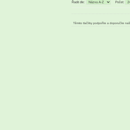
Řadit dle:
Počet:
Těmito tlačítky podpoříte a doporučíte na