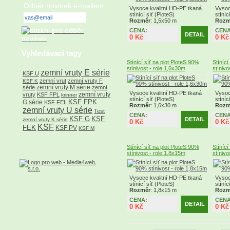
Odběr novinek e-mailem
Vysoce kvalitní HD-PE tkaná
Vysoc
stínící síť (PloteS)
stíníc
Rozměr
: 1,5x50 m
Rozm
CENA:
CENA
DETAIL
0 Kč
0 Kč
Vyhledávací tagy
Stínící síť na plot PloteS 90%
Stínící
stínivost - role 1,6x30m
stínivo
zemní vruty E série
KSF U
zemní vrut
zemní vruty F
KSF K
zemní vruty M série
série
zemní
Vysoce kvalitní HD-PE tkaná
Vysoc
zemní vruty
vruty
KSF FPL
krinner
stínící síť (PloteS)
stíníc
KSF FPK
G série
KSF FEL
Rozměr
: 1,6x30 m
Rozm
zemní vruty U série
Test
CENA:
CENA
KSF G
KSF
DETAIL
zemní vruty K série
0 Kč
0 Kč
KSF
FEK
KSF PV
KSF M
Stínící síť na plot PloteS 90%
Stínící
stínivost - role 1,8x15m
stínivo
Vysoce kvalitní HD-PE tkaná
Vysoc
stínící síť (PloteS)
stíníc
Rozměr
: 1,8x15 m
Rozm
CENA:
CENA
DETAIL
0 Kč
0 Kč