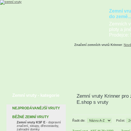
Zemní vru
do země..
Zemních vr
ploty a jin
Prodejce: 
Značení zemních vrutů Krinner
:
Nové
Zemní vruty - kategorie
Zemní vruty Krinner pro 
E.shop s vruty
NEJPRODÁVANĚJŠÍ VRUTY
BĚŽNÉ ZEMNÍ VRUTY
Řadit dle:
Počet:
Zemní vruty KSF E
- dopravní
značení, sloupy, dřevostavby,
zahradní domky