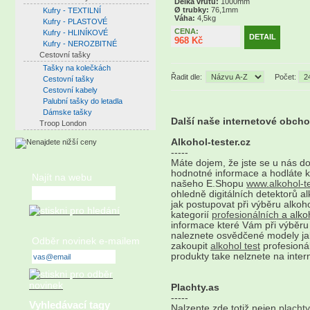
Délka vrutu:
1000mm
Ø trubky:
76,1mm
Kufry - TEXTILNÍ
Váha:
4,5kg
Kufry - PLASTOVÉ
CENA:
Kufry - HLINÍKOVÉ
DETAIL
968 Kč
Kufry - NEROZBITNÉ
Cestovní tašky
Tašky na kolečkách
Řadit dle:
Počet:
Cestovní tašky
Cestovní kabely
Palubní tašky do letadla
Dámske tašky
Další naše internetové obch
Troop London
Alkohol-tester.cz
-----
Máte dojem, že jste se u nás d
hodnotné informace a hodláte 
Najít na webu
našeho E.Shopu
www.alkohol-te
ohledně digitálních detektorů a
jak postupovat při výběru alkohol
kategorií
profesionálních
a alkoh
informace které Vám při výběru
naleznete osvědčené modely j
Odběr novinek e-mailem
zakoupit
alkohol test
profesionál
produkty take nelznete na intern
Plachty.as
-----
Vyhledávací tagy
Nalzente zde totiž nejen
plachty