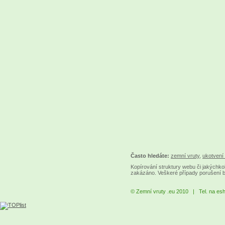
Často hledáte:
zemní vruty
,
ukotvení 
Kopírování struktury webu či jakýchkol
zakázáno. Veškeré případy porušení 
© Zemní vruty .eu 2010 | Tel. na es