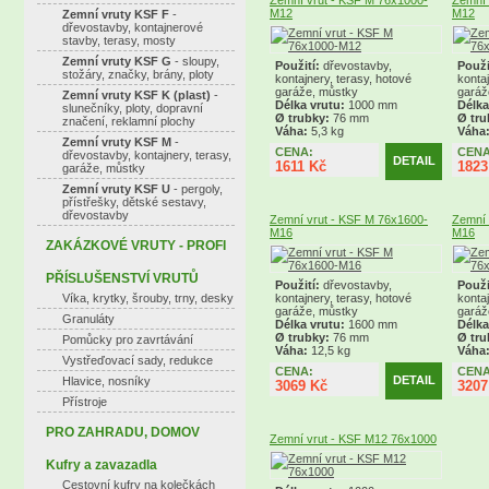
Zemní vrut - KSF M 76x1000-
Zemní 
M12
M12
Zemní vruty KSF F
-
dřevostavby, kontajnerové
stavby, terasy, mosty
Zemní vruty KSF G
- sloupy,
Použití:
dřevostavby,
Použi
stožáry, značky, brány, ploty
kontajnery, terasy, hotové
kontaj
garáže, můstky
garáž
Zemní vruty KSF K (plast)
-
Délka vrutu:
1000 mm
Délka
slunečníky, ploty, dopravní
Ø trubky:
76 mm
Ø tru
značení, reklamní plochy
Váha:
5,3 kg
Váha
Zemní vruty KSF M
-
CENA:
CENA
dřevostavby, kontajnery, terasy,
DETAIL
1611 Kč
1823
garáže, můstky
Zemní vruty KSF U
- pergoly,
přístřešky, dětské sestavy,
dřevostavby
Zemní vrut - KSF M 76x1600-
Zemní 
M16
M16
ZAKÁZKOVÉ VRUTY - PROFI
PŘÍSLUŠENSTVÍ VRUTŮ
Použití:
dřevostavby,
Použi
Víka, krytky, šrouby, trny, desky
kontajnery, terasy, hotové
kontaj
garáže, můstky
garáž
Granuláty
Délka vrutu:
1600 mm
Délka
Ø trubky:
76 mm
Ø tru
Pomůcky pro zavrtávání
Váha:
12,5 kg
Váha
Vystřeďovací sady, redukce
CENA:
CENA
DETAIL
Hlavice, nosníky
3069 Kč
3207
Přístroje
PRO ZAHRADU, DOMOV
Zemní vrut - KSF M12 76x1000
Kufry a zavazadla
Cestovní kufry na kolečkách