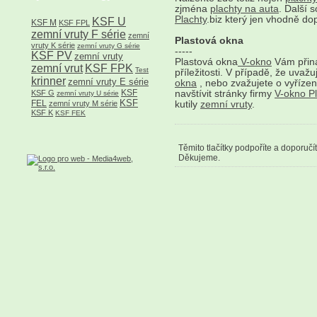
zjména
plachty na auta
. Další 
Plachty
.biz který jen vhodně do
KSF U
KSF M
KSF FPL
zemní vruty F série
zemní
Plastová okna
vruty K série
zemní vruty G série
-----
KSF PV
zemní vruty
Plastová okna
V-okno
Vám přiná
zemní vrut
KSF FPK
Test
příležitosti. V případě, že uva
krinner
zemní vruty E série
okna
, nebo zvažujete o vyřízen
KSF
KSF G
navštívit stránky firmy
V-okno P
zemní vruty U série
KSF
FEL
zemní vruty M série
kutily
zemní vruty
.
KSF K
KSF FEK
Těmito tlačítky podpoříte a doporučí
Děkujeme.