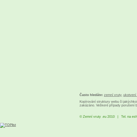
Často hledáte:
zemní vruty
,
ukotvení 
Kopírování struktury webu či jakýchkol
zakázáno. Veškeré případy porušení 
© Zemní vruty .eu 2010 | Tel. na es