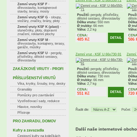
Zemní vrut - KSF U 66x550-71
Zemní 
Zemní vruty KSF F
-
dřevostavby, kontajnerové
stavby, terasy, mosty
Použití:
pergoly, přístřešky,
Použi
Zemní vruty KSF G
- sloupy,
dětské sestavy, dřevostavby
dětsk
stožáry, značky, brány, ploty
Délka vrutu:
550 mm
Délka
Ø trubky:
66 mm
Ø tru
Zemní vruty KSF K (plast)
-
Váha:
2,2 kg
Váha
slunečníky, ploty, dopravní
značení, reklamní plochy
CENA:
CENA
DETAIL
485 Kč
586 
Zemní vruty KSF M
-
dřevostavby, kontajnery, terasy,
garáže, můstky
Zemní vruty KSF U
- pergoly,
Zemní vrut - KSF U 66x730-91
Zemní 
přístřešky, dětské sestavy,
dřevostavby
ZAKÁZKOVÉ VRUTY - PROFI
Použití:
pergoly, přístřešky,
Použi
dětské sestavy, dřevostavby
dětsk
Délka vrutu:
730 mm
Délka
PŘÍSLUŠENSTVÍ VRUTŮ
Ø trubky:
66 mm
Ø tru
Víka, krytky, šrouby, trny, desky
Váha:
2,7 kg
Váha
Granuláty
CENA:
CENA
DETAIL
551 Kč
720 
Pomůcky pro zavrtávání
Vystřeďovací sady, redukce
Hlavice, nosníky
Řadit dle:
Počet:
Přístroje
PRO ZAHRADU, DOMOV
Další naše internetové obch
Kufry a zavazadla
Cestovní kufry na kolečkách