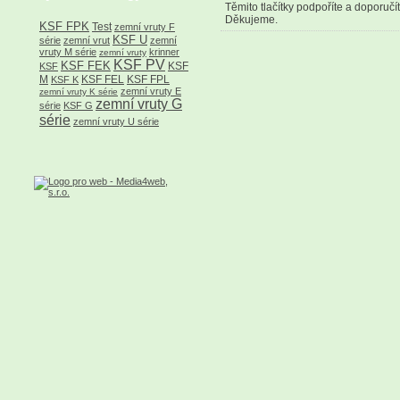
Těmito tlačítky podpoříte a doporučí
Děkujeme.
KSF FPK
Test
zemní vruty F
KSF U
série
zemní vrut
zemní
vruty M série
krinner
zemní vruty
KSF PV
KSF FEK
KSF
KSF
M
KSF FEL
KSF FPL
KSF K
zemní vruty E
zemní vruty K série
zemní vruty G
série
KSF G
série
zemní vruty U série