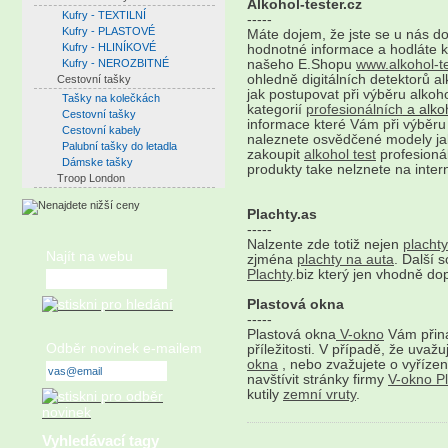
Alkohol-tester.cz
Kufry - TEXTILNÍ
-----
Kufry - PLASTOVÉ
Máte dojem, že jste se u nás d
Kufry - HLINÍKOVÉ
hodnotné informace a hodláte 
Kufry - NEROZBITNÉ
našeho E.Shopu
www.alkohol-te
ohledně digitálních detektorů a
Cestovní tašky
jak postupovat při výběru alkohol
Tašky na kolečkách
kategorií
profesionálních
a alkoh
Cestovní tašky
informace které Vám při výběru
Cestovní kabely
naleznete osvědčené modely j
Palubní tašky do letadla
zakoupit
alkohol test
profesionál
Dámske tašky
produkty take nelznete na intern
Troop London
Plachty.as
-----
Nalzente zde totiž nejen
plachty
Najít na webu
zjména
plachty na auta
. Další 
Plachty
.biz který jen vhodně do
Plastová okna
-----
Plastová okna
V-okno
Vám přiná
Odběr novinek e-mailem
příležitosti. V případě, že uva
okna
, nebo zvažujete o vyřízen
navštívit stránky firmy
V-okno P
kutily
zemní vruty
.
Vyhledávací tagy