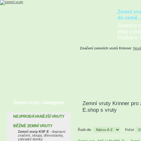
Zemní vru
do země..
Zemních vr
ploty a jin
Prodejce: 
Značení zemních vrutů Krinner
:
Nové
Zemní vruty - kategorie
Zemní vruty Krinner pro 
E.shop s vruty
NEJPRODÁVANĚJŠÍ VRUTY
BĚŽNÉ ZEMNÍ VRUTY
Řadit dle:
Počet:
Zemní vruty KSF E
- dopravní
značení, sloupy, dřevostavby,
zahradní domky