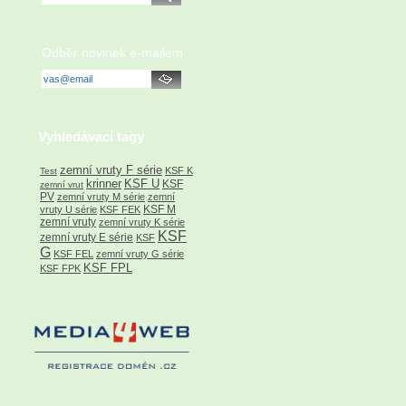
Odběr novinek e-mailem
Vyhledávací tagy
zemní vruty F série
KSF K
Test
krinner
KSF U
KSF
zemní vrut
PV
zemní vruty M série
zemní
KSF M
vruty U série
KSF FEK
zemní vruty
zemní vruty K série
KSF
zemní vruty E série
KSF
G
KSF FEL
zemní vruty G série
KSF FPL
KSF FPK