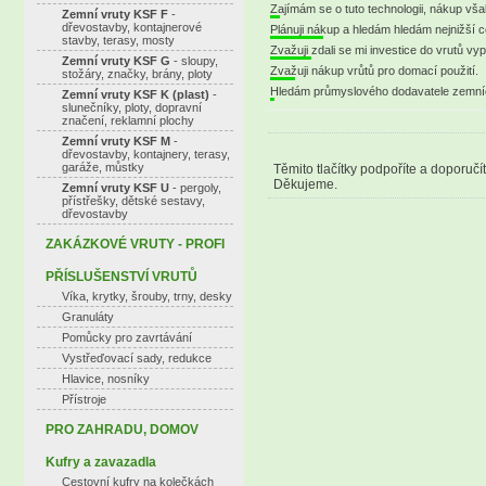
Zajímám se o tuto technologii, nákup však
Zemní vruty KSF F
-
dřevostavby, kontajnerové
Plánuji nákup a hledám hledám nejnižší 
stavby, terasy, mosty
Zvažuji zdali se mi investice do vrutů vyp
Zemní vruty KSF G
- sloupy,
Zvažuji nákup vrůtů pro domací použití.
stožáry, značky, brány, ploty
Hledám průmyslového dodavatele zemníc
Zemní vruty KSF K (plast)
-
slunečníky, ploty, dopravní
značení, reklamní plochy
Zemní vruty KSF M
-
dřevostavby, kontajnery, terasy,
garáže, můstky
Těmito tlačítky podpoříte a doporučí
Děkujeme.
Zemní vruty KSF U
- pergoly,
přístřešky, dětské sestavy,
dřevostavby
ZAKÁZKOVÉ VRUTY - PROFI
PŘÍSLUŠENSTVÍ VRUTŮ
Víka, krytky, šrouby, trny, desky
Granuláty
Pomůcky pro zavrtávání
Vystřeďovací sady, redukce
Hlavice, nosníky
Přístroje
PRO ZAHRADU, DOMOV
Kufry a zavazadla
Cestovní kufry na kolečkách