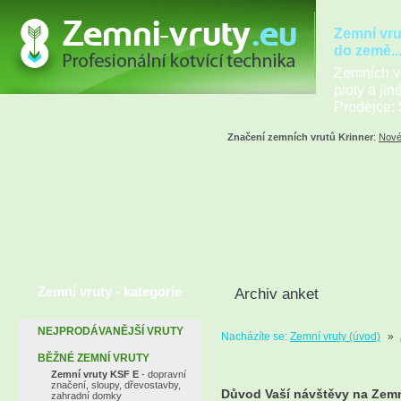
Zemní vru
do země..
Zemních vr
ploty a jin
Prodejce: 
Značení zemních vrutů Krinner
:
Nové
Zemní vruty - kategorie
Archiv anket
NEJPRODÁVANĚJŠÍ VRUTY
Nacházíte se:
Zemní vruty (úvod)
»
BĚŽNÉ ZEMNÍ VRUTY
Zemní vruty KSF E
- dopravní
značení, sloupy, dřevostavby,
Důvod Vaší návštěvy na Zem
zahradní domky