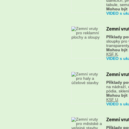
dálnicích, p
tabule, sema
Mohou být 
VIDEO s uk
Zemní vrut
Příklady pou
sloupky pro v
transparenty.
Mohou být 
KSF K
.
VIDEO s uk
Zemní vrut
Příklady pou
na nádraží, 
pódia, sklen
Mohou být 
KSF U
.
VIDEO s uk
Zemní vrut
Příklady pou