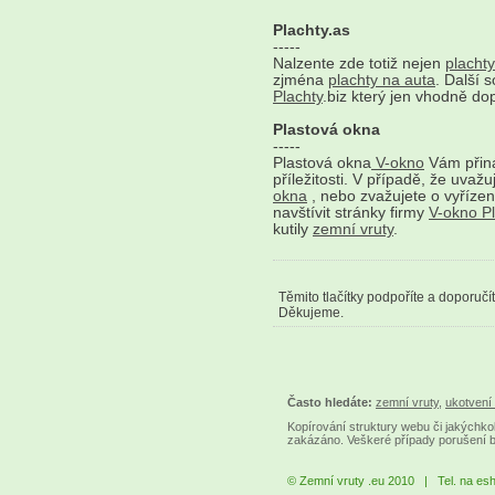
Plachty.as
-----
Nalzente zde totiž nejen
plachty
zjména
plachty na auta
. Další 
Plachty
.biz který jen vhodně do
Plastová okna
-----
Plastová okna
V-okno
Vám přiná
příležitosti. V případě, že uva
okna
, nebo zvažujete o vyřízen
navštívit stránky firmy
V-okno P
kutily
zemní vruty
.
Těmito tlačítky podpoříte a doporučí
Děkujeme.
Často hledáte:
zemní vruty
,
ukotvení 
Kopírování struktury webu či jakýchkol
zakázáno. Veškeré případy porušení 
© Zemní vruty .eu 2010 | Tel. na es