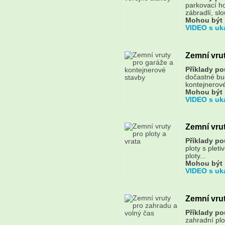
parkovací ho
zábradlí, slo
Mohou být 
VIDEO s uk
Zemní vrut
Příklady pou
dočastné bu
kontejnerové
Mohou být 
VIDEO s uk
Zemní vrut
Příklady pou
ploty s plet
ploty...
Mohou být 
VIDEO s uk
Zemní vrut
Příklady pou
zahradní plo