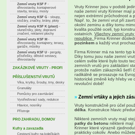
Zemní vruty KSF F
-
Vruty Krinner jsou v podstě jed
dřevostavby, kontajnerové
naše zemní vruty Krinner mají j
stavby, terasy, mosty
nejen extrémní průchodnost a pře
Zemní vruty KSF G
- sloupy,
Např. to, že zemní vrut při zav
stožáry, značky, brány, ploty
okolní zeminu a díky tomu mimo
Zemní vruty KSF K (plast)
-
kvalita použité oceli, typ konst
slunečníky, ploty, dopravní
značení, reklamní plochy
ostatních.
Všechny zemní vruty
republice.
Firma Krinner důsled
Zemní vruty KSF M
-
pozinkem
a každý vrut prochaz
dřevostavby, kontajnery, terasy,
garáže, můstky
Firma Krinner má na tento typ 
Zemní vruty KSF U
- pergoly,
přístřešky, dětské sestavy,
Díky tomu jsou naše zemní vrut
dřevostavby
celém světe které bylo touto tec
zemních vrutů pro zakládání sta
ZAKÁZKOVÉ VRUTY - PROFI
protože našim zákazníků šetří 
radikálně se prosazuje na Evrop
PŘÍSLUŠENSTVÍ VRUTŮ
historické změně kdy hřeby ve d
Víka, krytky, šrouby, trny, desky
revoluční době!
Granuláty
Pomůcky pro zavrtávání
»
Zemní vrtáky a jejich zás
Vystřeďovací sady, redukce
Vruty konstrukčně pro účel použi
Hlavice, nosníky
délka
. Konstrukce hlavic předurč
Přístroje
Některé zemních vruty mají ste
PRO ZAHRADU, DOMOV
patky do betonu
některé mají
Krinner které výrazně zjednoduš
Kufry a zavazadla
prakticky cokoliv. Anebo můžete
Cestovní kufry na kolečkách