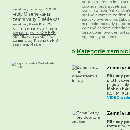
naprosto přesná instalace
odolnost proti povětrnost
zemní
zemní vrut
zemní vruty
stabilní a pevné díky stl
vruty G série
KSF M
možné okamžité zatížení 
zemní vruty E série
staticky ověřeno na tlako
KSF
minimální náklady na pers
KSF PV
zemní vruty U série
výrazně cenově výhodnějš
zemní vruty F série
krinner
bezproblémová demontáž z
KSF FPK
KSF G
KSF K
Test
nájemníky pozemku
KSF FEL
KSF FPL
KSF FEK
zemní vruty K série
KSF U
zemní vruty M série
»
Kategorie zemních 
Zemní vrut
Příklady pou
protihlukové
pegoly, haly
Mohou být 
KSF M
,
KSF
VIDEO s uk
Zemní vru
Příklady pou
rozcestím, m