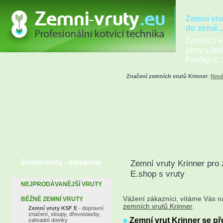
Zemní vru
do země..
Zemních vr
ploty a jin
Prodejce: 
Značení zemních vrutů Krinner
:
Nové
Zemní vruty - kategorie
Zemní vruty Krinner pro 
E.shop s vruty
NEJPRODÁVANĚJŠÍ VRUTY
Vážení zákazníci, vítáme Vás 
BĚŽNÉ ZEMNÍ VRUTY
zemních vrutů Krinner
.
Zemní vruty KSF E
- dopravní
značení, sloupy, dřevostavby,
»
Zemní vrut Krinner se př
zahradní domky