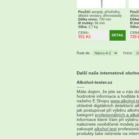
Použití:
pergoly, přístřešky,
Použi
dětské sestavy, dřevostavby
dětsk
Délka vrutu:
730 mm
Délka
Ø trubky:
66 mm
Ø tru
Váha:
2,7 kg
Váha
CENA:
CENA
DETAIL
551 Kč
720 
Řadit dle:
Počet:
Další naše internetové obch
Alkohol-tester.cz
-----
Máte dojem, že jste se u nás d
hodnotné informace a hodláte 
našeho E.Shopu
www.alkohol-te
ohledně digitálních detektorů a
jak postupovat při výběru alkohol
kategorií
profesionálních
a alkoh
informace které Vám při výběru
naleznete osvědčené modely j
zakoupit
alkohol test
profesionál
produkty take nelznete na intern