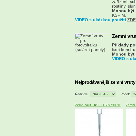
zařízení, sc
rostliny, sl
Mohou být 
KSF M
.
VIDEO s ukázkou použití
ZDE
Zemní vrut
Příklady pou
fixní konstru
Mohou být 
VIDEO s uk
Nejprodávanější zemní vruty
Řadit dle:
Počet:
Zemní vrut - KSF U 66x730-91
Zemní 