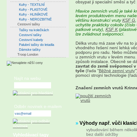
obsypat ji specialní směsí a tyč p
Kufry - TEXTILNÍ
Kufry - PLASTOVÉ
Hlavice zemních vrutů je také k
Kufry - HLINÍKOVÉ
levém produktovém menu našeho
Kufry - NEROZBITNÉ
většinu konstrukcí vruty
KSF G
Cestovní tašky
uchytíte prakticky cokoliv (čísl
patkové vruty),
KSF K
(plastové
Tašky na kolečkách
lze zvládnout svépomocí.
Cestovní tašky
Cestovní kabely
Délka vrutu má zase vliv na to 
Palubní tašky do letadla
vhodného řešení není lehká věc
Dámske tašky
podporu pro radu. Nebo můžete 
Troop London
u zemních vrutu v levém menu. 
způsob instalace. Obecně se dá
zavrtat do země svépomocí v
tyče
(řada "
Běžné zemní vruty
"
pomocí strojní technologie (řad
Najít na webu
Značení zemních vrutů Krinn
Odběr novinek e-mailem
»
Výhody např. vůči klasi
vybudování během několik
bez další údržby
Vyhledávací tagy