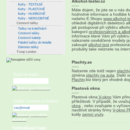
Alkohol-tester.cz
Kufry - TEXTILNÍ
-----
Kufry - PLASTOVÉ
Máte dojem, že jste se u nás d
Kufry - HLINÍKOVÉ
hodnotné informace a hodláte 
Kufry - NEROZBITNÉ
našeho E.Shopu
www.alkohol-te
ohledně digitálních detektorů a
Cestovní tašky
jak postupovat při výběru alkohol
Tašky na kolečkách
kategorií
profesionálních
a alkoh
Cestovní tašky
informace které Vám při výběru
Cestovní kabely
naleznete osvědčené modely j
Palubní tašky do letadla
zakoupit
alkohol test
profesionál
Dámske tašky
produkty take nelznete na intern
Troop London
Plachty.as
-----
Nalzente zde totiž nejen
plachty
Najít na webu
zjména
plachty na auta
. Další 
Plachty
.biz který jen vhodně do
Plastová okna
-----
Plastová okna
V-okno
Vám přiná
Odběr novinek e-mailem
příležitosti. V případě, že uva
okna
, nebo zvažujete o vyřízen
navštívit stránky firmy
V-okno P
kutily
zemní vruty
.
Vyhledávací tagy