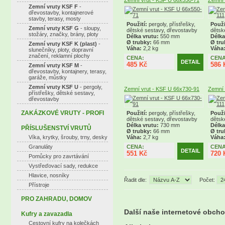
Zemní vrut - KSF U 66x550-71
Zemní 
Zemní vruty KSF F
-
dřevostavby, kontajnerové
stavby, terasy, mosty
Použití:
pergoly, přístřešky,
Použi
Zemní vruty KSF G
- sloupy,
dětské sestavy, dřevostavby
dětsk
stožáry, značky, brány, ploty
Délka vrutu:
550 mm
Délka
Ø trubky:
66 mm
Ø tru
Zemní vruty KSF K (plast)
-
Váha:
2,2 kg
Váha
slunečníky, ploty, dopravní
značení, reklamní plochy
CENA:
CENA
DETAIL
485 Kč
586 
Zemní vruty KSF M
-
dřevostavby, kontajnery, terasy,
garáže, můstky
Zemní vruty KSF U
- pergoly,
Zemní vrut - KSF U 66x730-91
Zemní 
přístřešky, dětské sestavy,
dřevostavby
ZAKÁZKOVÉ VRUTY - PROFI
Použití:
pergoly, přístřešky,
Použi
dětské sestavy, dřevostavby
dětsk
Délka vrutu:
730 mm
Délka
PŘÍSLUŠENSTVÍ VRUTŮ
Ø trubky:
66 mm
Ø tru
Víka, krytky, šrouby, trny, desky
Váha:
2,7 kg
Váha
Granuláty
CENA:
CENA
DETAIL
551 Kč
720 
Pomůcky pro zavrtávání
Vystřeďovací sady, redukce
Hlavice, nosníky
Řadit dle:
Počet:
Přístroje
PRO ZAHRADU, DOMOV
Další naše internetové obch
Kufry a zavazadla
Cestovní kufry na kolečkách