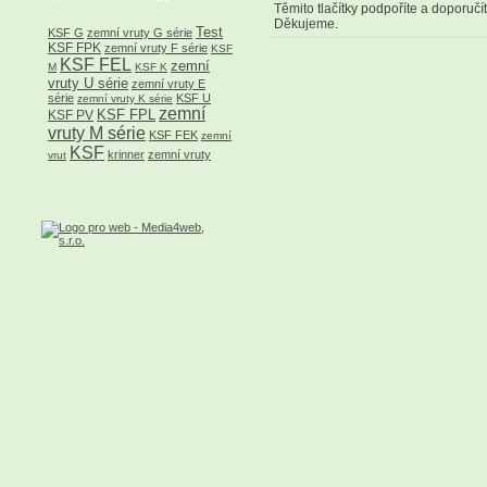
Těmito tlačítky podpoříte a doporučí
Děkujeme.
Test
KSF G
zemní vruty G série
KSF FPK
zemní vruty F série
KSF
KSF FEL
zemní
M
KSF K
vruty U série
zemní vruty E
série
KSF U
zemní vruty K série
zemní
KSF FPL
KSF PV
vruty M série
KSF FEK
zemní
KSF
krinner
zemní vruty
vrut