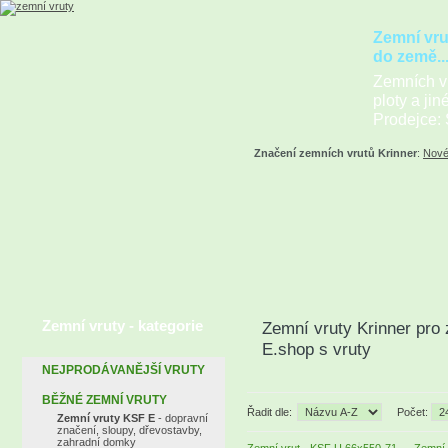
Zemní vru
do země..
Zemních vr
ploty a jin
Prodejce: 
Značení zemních vrutů Krinner
:
Nové
Zemní vruty - kategorie
Zemní vruty Krinner pro 
E.shop s vruty
NEJPRODÁVANĚJŠÍ VRUTY
BĚŽNÉ ZEMNÍ VRUTY
Řadit dle:
Počet:
Zemní vruty KSF E
- dopravní
značení, sloupy, dřevostavby,
zahradní domky