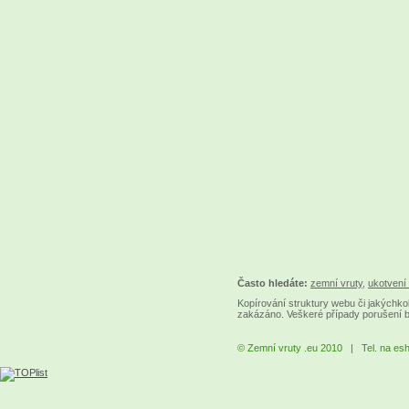
Často hledáte:
zemní vruty
,
ukotvení 
Kopírování struktury webu či jakýchkol
zakázáno. Veškeré případy porušení 
© Zemní vruty .eu 2010 | Tel. na es