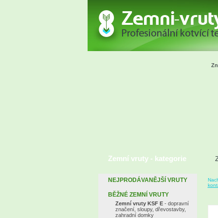
Zn
Zemní vruty - kategorie
NEJPRODÁVANĚJŠÍ VRUTY
Nach
kont
BĚŽNÉ ZEMNÍ VRUTY
Zemní vruty KSF E
- dopravní
značení, sloupy, dřevostavby,
zahradní domky