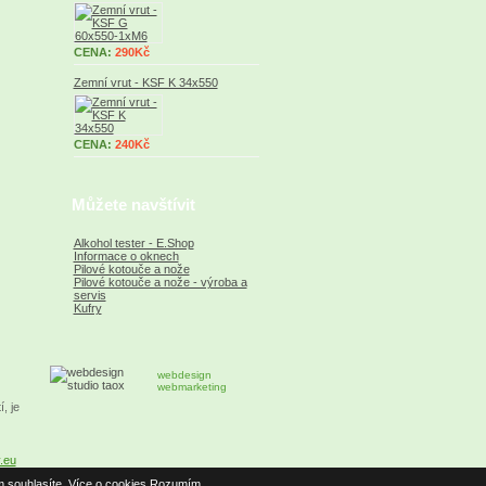
CENA:
290Kč
Zemní vrut - KSF K 34x550
CENA:
240Kč
Můžete navštívit
Alkohol tester - E.Shop
Informace o oknech
Pilové kotouče a nože
Pilové kotouče a nože - výroba a
servis
Kufry
webdesign
webmarketing
, je
y.eu
m souhlasíte.
Více o cookies
Rozumím