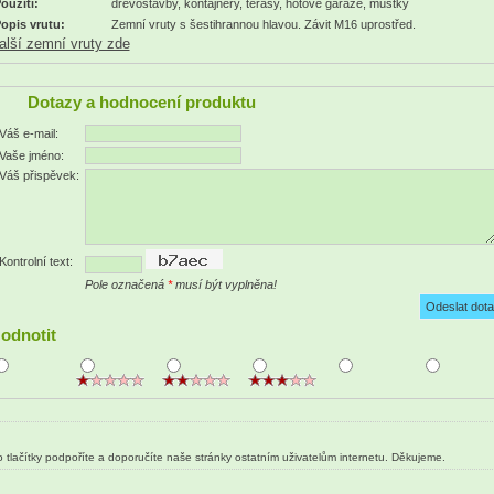
oužití:
dřevostavby, kontajnery, terasy, hotové garáže, můstky
opis vrutu:
Zemní vruty s šestihrannou hlavou. Závit M16 uprostřed.
alší zemní vruty zde
Dotazy a hodnocení produktu
Váš e-mail:
Vaše jméno:
Váš přispěvek:
Kontrolní text:
Pole označená
*
musí být vyplněna!
odnotit
 tlačítky podpoříte a doporučíte naše stránky ostatním uživatelům internetu. Děkujeme.