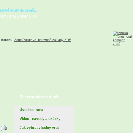
stové vruty do země...
any, terasy, ploty a jiné.
a betonu
:
Zemní vruty vs. betovnoé základy ZDE
O zemních vrutech
Úvodní strana
Video - návody a ukázky
Jak vybrat vhodný vrut