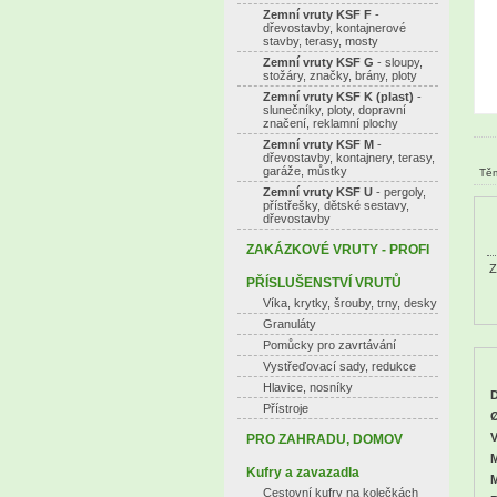
Zemní vruty KSF F
-
dřevostavby, kontajnerové
stavby, terasy, mosty
Zemní vruty KSF G
- sloupy,
stožáry, značky, brány, ploty
Zemní vruty KSF K (plast)
-
slunečníky, ploty, dopravní
značení, reklamní plochy
Zemní vruty KSF M
-
dřevostavby, kontajnery, terasy,
garáže, můstky
Těm
Zemní vruty KSF U
- pergoly,
přístřešky, dětské sestavy,
dřevostavby
ZAKÁZKOVÉ VRUTY - PROFI
Z
PŘÍSLUŠENSTVÍ VRUTŮ
Víka, krytky, šrouby, trny, desky
Granuláty
Pomůcky pro zavrtávání
Vystřeďovací sady, redukce
Hlavice, nosníky
D
Přístroje
Ø
V
PRO ZAHRADU, DOMOV
M
Kufry a zavazadla
M
Cestovní kufry na kolečkách