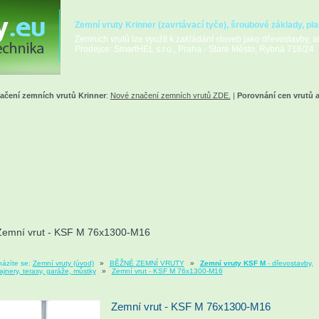
Zemní vruty Krinner (zavrtávací tyče), šroubové základy, pla
Zemních vrutů lze využít k zakládání staveb jako dřevostavby, alt
Prodejce: SmartHEL s.r.o., Praha - Staré Město, Rybná 716/24
ačení zemních vrutů Krinner
:
Nové značení zemních vrutů ZDE.
|
Porovnání cen vrutů 
Zemní vrut - KSF M 76x1300-M16
ázíte se:
Zemní vruty (úvod)
»
BĚŽNÉ ZEMNÍ VRUTY
»
Zemní vruty KSF M
- dřevostavby,
ajnery, terasy, garáže, můstky
»
Zemní vrut - KSF M 76x1300-M16
Zemní vrut - KSF M 76x1300-M16