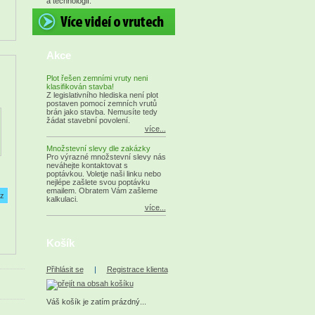
a technologií.
Akce
Plot řešen zemními vruty neni
klasifikován stavba!
Z legislativního hlediska není plot
postaven pomocí zemních vrutů
brán jako stavba. Nemusíte tedy
žádat stavební povolení.
více...
Množstevní slevy dle zakázky
Pro výrazné množstevní slevy nás
neváhejte kontaktovat s
poptávkou. Voletje naši linku nebo
nejlépe zašlete svou poptávku
emailem. Obratem Vám zašleme
kalkulaci.
více...
Košík
Přihlásit se
|
Registrace klienta
Váš košík je zatím prázdný...