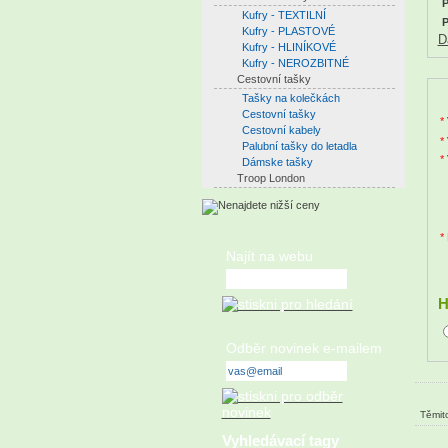
P
Kufry - TEXTILNÍ
P
Kufry - PLASTOVÉ
D
Kufry - HLINÍKOVÉ
Kufry - NEROZBITNÉ
Cestovní tašky
Tašky na kolečkách
Cestovní tašky
*
Cestovní kabely
*
Palubní tašky do letadla
*
Dámske tašky
Troop London
*
Najít na webu
H
Odběr novinek e-mailem
Těmito
Vyhledávací tagy