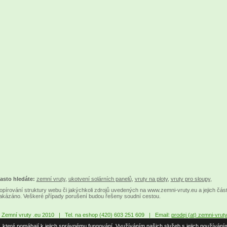
asto hledáte:
zemní vruty
,
ukotvení solárních panelů
,
vruty na ploty
,
vruty pro sloupy
,
opírování struktury webu či jakýchkoli zdrojů uvedených na www.zemni-vruty.eu a jejich částí
akázáno. Veškeré případy porušení budou řešeny soudní cestou.
 Zemní vruty .eu 2010 | Tel. na eshop (420) 603 251 609 | Email:
prodej (at) zemni-vrut
, které pomáhají k jejich správnému fungování. Využíváním našich služeb s jejich používání