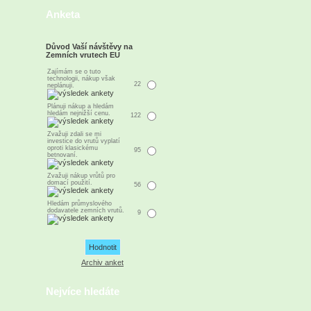
Anketa
Důvod Vaší návštěvy na
Zemních vrutech EU
Zajímám se o tuto
technologii, nákup však
22
neplánuji.
Plánuji nákup a hledám
hledám nejnižší cenu.
122
Zvažuji zdali se mi
investice do vrutů vyplatí
oproti klasickému
95
betnovaní.
Zvažuji nákup vrůtů pro
domací použití.
56
Hledám průmyslového
dodavatele zemních vrutů.
9
Archiv anket
Nejvíce hledáte