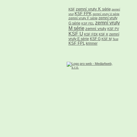
zemní vruty K série
KSF
zemní
KSF FPK
vrut
zemní vruty U série
zemní vruty
zemní vruty F série
zemní vruty
G série
KSF FEL
M série
zemní vruty
KSF PV
KSF U
zemní
KSF FEK
KSF K
vruty E série
KSF G
KSF M
Test
KSF FPL
krinner