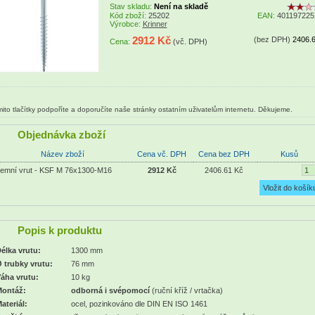
Stav skladu:
Není na skladě
Kód zboží:
25202
EAN:
401197225
Výrobce:
Krinner
2912 Kč
(bez DPH)
2406.
Cena:
(vč. DPH)
ito tlačítky podpoříte a doporučíte naše stránky ostatním uživatelům internetu. Děkujeme.
Objednávka zboží
Název zboží
Cena vč. DPH
Cena bez DPH
Kusů
emní vrut - KSF M 76x1300-M16
2912 Kč
2406.61 Kč
Popis k produktu
élka vrutu:
1300 mm
 trubky vrutu:
76 mm
áha vrutu:
10 kg
ontáž:
odborná
i svépomocí
(ruční kříž / vrtačka)
ateriál:
ocel, pozinkováno dle DIN EN ISO 1461