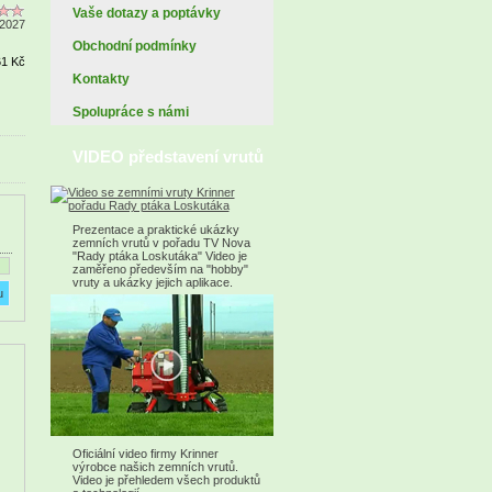
Vaše dotazy a poptávky
2027
Obchodní podmínky
61 Kč
Kontakty
Spolupráce s námi
VIDEO představení vrutů
Prezentace a praktické ukázky
zemních vrutů v pořadu TV Nova
"Rady ptáka Loskutáka" Video je
zaměřeno především na "hobby"
vruty a ukázky jejich aplikace.
Oficiální video firmy Krinner
výrobce našich zemních vrutů.
Video je přehledem všech produktů