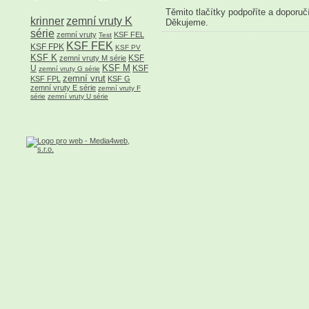
Těmito tlačítky podpoříte a doporuč
krinner
zemní vruty K
Děkujeme.
série
zemní vruty
KSF FEL
Test
KSF FEK
KSF FPK
KSF PV
KSF K
KSF
zemní vruty M série
KSF M
U
KSF
zemní vruty G série
zemní vrut
KSF FPL
KSF G
zemní vruty E série
zemní vruty F
série
zemní vruty U série