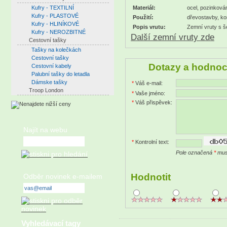
Kufry - TEXTILNÍ
Materiál:
ocel, pozinková
Kufry - PLASTOVÉ
Použití:
dřevostavby, ko
Kufry - HLINÍKOVÉ
Popis vrutu:
Zemní vruty s š
Kufry - NEROZBITNÉ
Další zemní vruty zde
Cestovní tašky
Tašky na kolečkách
Cestovní tašky
Dotazy a hodnoc
Cestovní kabely
Palubní tašky do letadla
Dámske tašky
*
Váš e-mail:
Troop London
*
Vaše jméno:
*
Váš přispěvek:
Najít na webu
*
Kontrolní text:
Pole označená
*
musí
Hodnotit
Odběr novinek e-mailem
Vyhledávací tagy