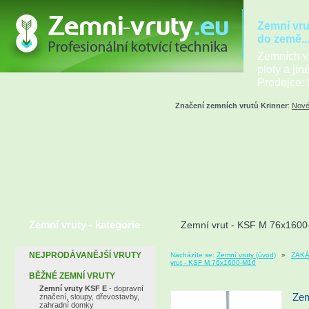
Zemní vru
do země..
Zemních vr
ploty a jin
Prodejce: 
Značení zemních vrutů Krinner
:
Nové
Zemní vruty - kategorie
Zemní vrut - KSF M 76x160
NEJPRODÁVANĚJŠÍ VRUTY
Nacházíte se:
Zemní vruty (úvod)
»
ZAKÁ
vrut - KSF M 76x1600-M16
BĚŽNÉ ZEMNÍ VRUTY
Zemní vruty KSF E
- dopravní
Zem
značení, sloupy, dřevostavby,
zahradní domky