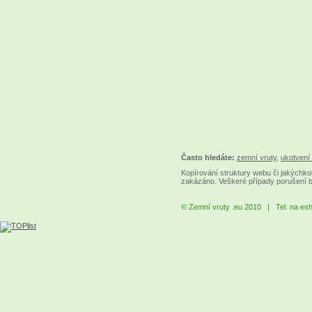
Často hledáte:
zemní vruty
,
ukotvení 
Kopírování struktury webu či jakýchkol
zakázáno. Veškeré případy porušení 
© Zemní vruty .eu 2010 | Tel. na es