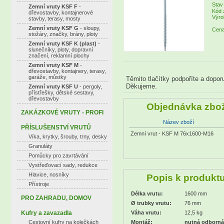
Stav
Zemní vruty KSF F
-
Kód 
dřevostavby, kontajnerové
Výro
stavby, terasy, mosty
Zemní vruty KSF G
- sloupy,
Cena
stožáry, značky, brány, ploty
Zemní vruty KSF K (plast)
-
slunečníky, ploty, dopravní
značení, reklamní plochy
Zemní vruty KSF M
-
dřevostavby, kontajnery, terasy,
garáže, můstky
Těmito tlačítky podpoříte a dopor
Děkujeme.
Zemní vruty KSF U
- pergoly,
přístřešky, dětské sestavy,
dřevostavby
Objednávka zbož
ZAKÁZKOVÉ VRUTY - PROFI
Název zboží
PŘÍSLUŠENSTVÍ VRUTŮ
Zemní vrut - KSF M 76x1600-M16
Víka, krytky, šrouby, trny, desky
Granuláty
Pomůcky pro zavrtávání
Vystřeďovací sady, redukce
Hlavice, nosníky
Popis k produkt
Přístroje
Délka vrutu:
1600 mm
PRO ZAHRADU, DOMOV
Ø trubky vrutu:
76 mm
Kufry a zavazadla
Váha vrutu:
12,5 kg
Cestovní kufry na kolečkách
Montáž:
nutná odborn