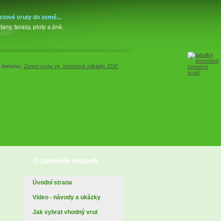
stové vruty do země...
any, terasy, ploty a jiné.
a betonu
:
Zemní vruty vs. betovnoé základy ZDE
O zemních vrutech
Úvodní strana
Video - návody a ukázky
Jak vybrat vhodný vrut