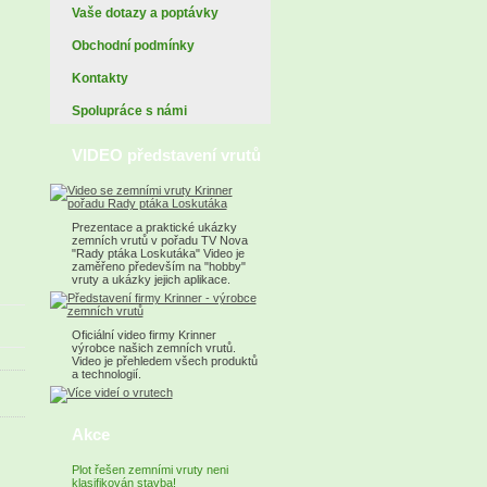
Vaše dotazy a poptávky
Obchodní podmínky
Kontakty
Spolupráce s námi
VIDEO představení vrutů
Prezentace a praktické ukázky
zemních vrutů v pořadu TV Nova
"Rady ptáka Loskutáka" Video je
zaměřeno především na "hobby"
vruty a ukázky jejich aplikace.
Oficiální video firmy Krinner
výrobce našich zemních vrutů.
Video je přehledem všech produktů
a technologií.
Akce
Plot řešen zemními vruty neni
klasifikován stavba!