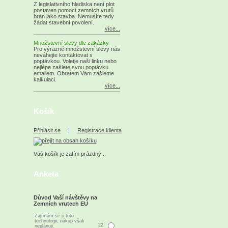
Z legislativního hlediska není plot
postaven pomocí zemních vrutů
brán jako stavba. Nemusíte tedy
žádat stavební povolení.
více...
Množstevní slevy dle zakázky
Pro výrazné množstevní slevy nás
neváhejte kontaktovat s
poptávkou. Voletje naši linku nebo
nejlépe zašlete svou poptávku
emailem. Obratem Vám zašleme
kalkulaci.
více...
Košík
Přihlásit se
|
Registrace klienta
Váš košík je zatím prázdný...
Anketa
Důvod Vaší návštěvy na
Zemních vrutech EU
Zajímám se o tuto
technologii, nákup však
22
neplánuji.