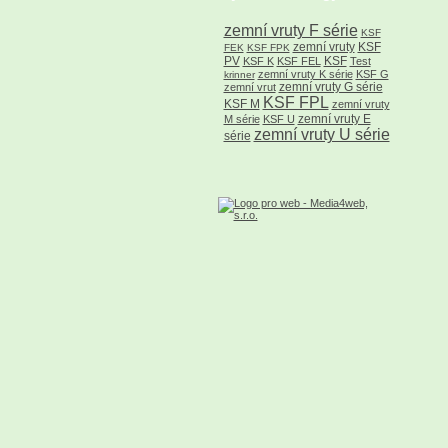
zemní vruty F série
KSF
zemní vruty
KSF
FEK
KSF FPK
PV
KSF
KSF K
KSF FEL
Test
zemní vruty K série
KSF G
krinner
zemní vruty G série
zemní vrut
KSF FPL
KSF M
zemní vruty
zemní vruty E
M série
KSF U
zemní vruty U série
série