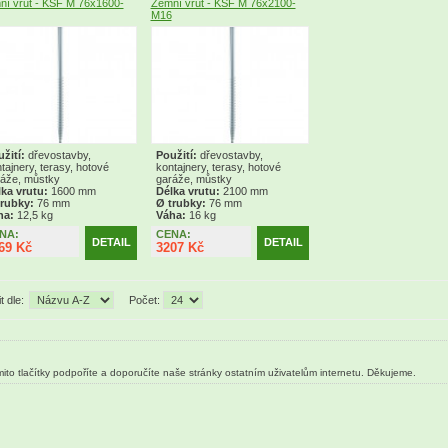
í vrut - KSF M 76x1600-
Zemní vrut - KSF M 76x2100-
M16
žití:
dřevostavby,
Použití:
dřevostavby,
tajnery, terasy, hotové
kontajnery, terasy, hotové
áže, můstky
garáže, můstky
ka vrutu:
1600 mm
Délka vrutu:
2100 mm
trubky:
76 mm
Ø trubky:
76 mm
ha:
12,5 kg
Váha:
16 kg
NA:
CENA:
DETAIL
DETAIL
69 Kč
3207 Kč
t dle:
Počet:
ito tlačítky podpoříte a doporučíte naše stránky ostatním uživatelům internetu. Děkujeme.