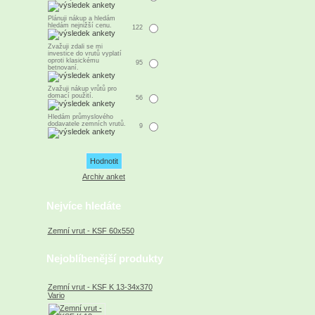
Plánuji nákup a hledám
hledám nejnižší cenu.
122
Zvažuji zdali se mi
investice do vrutů vyplatí
oproti klasickému
95
betnovaní.
Zvažuji nákup vrůtů pro
domací použití.
56
Hledám průmyslového
dodavatele zemních vrutů.
9
Archiv anket
Nejvíce hledáte
Zemní vrut - KSF 60x550
Nejoblíbenější produkty
Zemní vrut - KSF K 13-34x370
Vario