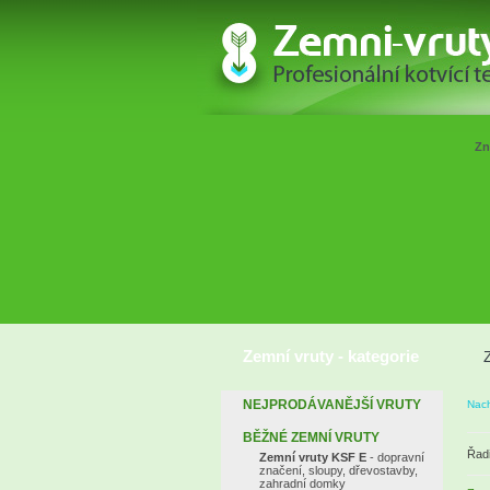
Zn
Zemní vruty - kategorie
NEJPRODÁVANĚJŠÍ VRUTY
Nach
BĚŽNÉ ZEMNÍ VRUTY
Řadi
Zemní vruty KSF E
- dopravní
značení, sloupy, dřevostavby,
zahradní domky