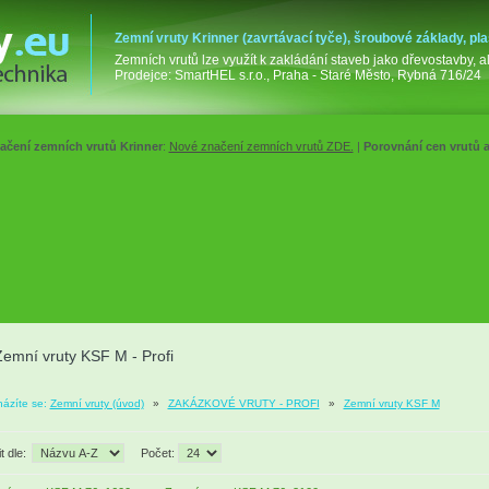
Zemní vruty Krinner (zavrtávací tyče), šroubové základy, pla
Zemních vrutů lze využít k zakládání staveb jako dřevostavby, alt
Prodejce: SmartHEL s.r.o., Praha - Staré Město, Rybná 716/24
ačení zemních vrutů Krinner
:
Nové značení zemních vrutů ZDE.
|
Porovnání cen vrutů 
Zemní vruty KSF M - Profi
ázíte se:
Zemní vruty (úvod)
»
ZAKÁZKOVÉ VRUTY - PROFI
»
Zemní vruty KSF M
t dle:
Počet: