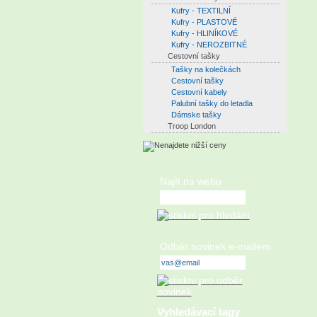
Kufry - TEXTILNÍ
Kufry - PLASTOVÉ
Kufry - HLINÍKOVÉ
Kufry - NEROZBITNÉ
Cestovní tašky
Tašky na kolečkách
Cestovní tašky
Cestovní kabely
Palubní tašky do letadla
Dámske tašky
Troop London
Najít na webu
Odběr novinek e-mailem
Vyhledávací tagy