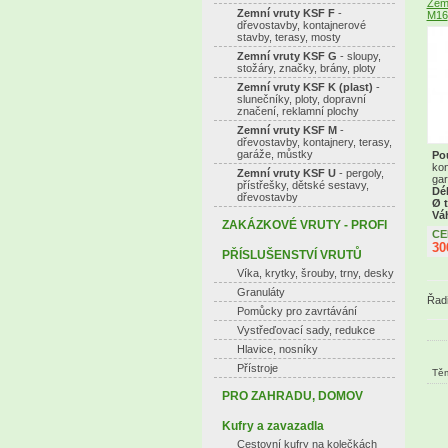
Zemn
Zemní vruty KSF F
-
M16
dřevostavby, kontajnerové
stavby, terasy, mosty
Zemní vruty KSF G
- sloupy,
stožáry, značky, brány, ploty
Zemní vruty KSF K (plast)
-
slunečníky, ploty, dopravní
značení, reklamní plochy
Zemní vruty KSF M
-
dřevostavby, kontajnery, terasy,
garáže, můstky
Pou
kon
Zemní vruty KSF U
- pergoly,
gar
přístřešky, dětské sestavy,
Dél
dřevostavby
Ø 
Vá
ZAKÁZKOVÉ VRUTY - PROFI
CE
30
PŘÍSLUŠENSTVÍ VRUTŮ
Víka, krytky, šrouby, trny, desky
Granuláty
Řadi
Pomůcky pro zavrtávání
Vystřeďovací sady, redukce
Hlavice, nosníky
Přístroje
Těm
PRO ZAHRADU, DOMOV
Kufry a zavazadla
Cestovní kufry na kolečkách