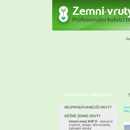
Zn
Zemní vruty - kategorie
S
NEJPRODÁVANĚJŠÍ VRUTY
Nach
plot
BĚŽNÉ ZEMNÍ VRUTY
Zemní vruty KSF E
- dopravní
značení, sloupy, dřevostavby,
zahradní domky