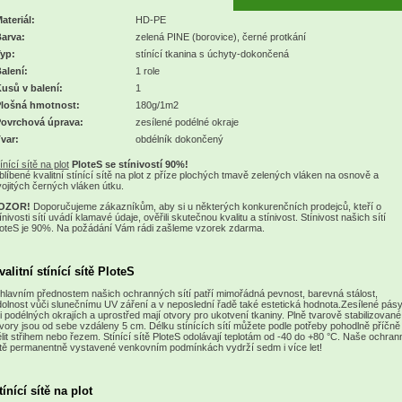
ateriál:
HD-PE
arva:
zelená PINE (borovice), černé protkání
yp:
stínící tkanina s úchyty-dokončená
alení:
1 role
usů v balení:
1
lošná hmotnost:
180g/1m2
ovrchová úprava:
zesílené podélné okraje
var:
obdélník dokončený
ínící sítě na plot
PloteS se stínivostí 90%!
líbené kvalitní stínící sítě na plot z příze plochých tmavě zelených vláken na osnově a
ojitých černých vláken útku.
OZOR!
Doporučujeme zákazníkům, aby si u některých konkurenčních prodejců, kteří o
ínivosti sítí uvádí klamavé údaje, ověřili skutečnou kvalitu a stínivost. Stínivost našich sítí
loteS je 90%. Na požádání Vám rádi zašleme vzorek zdarma.
valitní stínící sítě PloteS
hlavním přednostem našich ochranných sítí patří mimořádná pevnost, barevná stálost,
olnost vůči slunečnímu UV záření a v neposlední řadě také estetická hodnota.Zesílené pás
i podélných okrajích a uprostřed mají otvory pro ukotvení tkaniny. Plně tvarově stabilizované
vory jsou od sebe vzdáleny 5 cm. Délku stínících sítí můžete podle potřeby pohodlně příčně
lit střihem nebo řezem. Stínící sítě PloteS odolávají teplotám od -40 do +80 °C. Naše ochran
tě permanentně vystavené venkovním podmínkách vydrží sedm i více let!
tínící sítě na plot