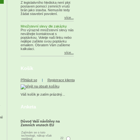
Z legislativního hlediska není plot
postaven pomocí zemních vrutů
brán jako stavba. Nemusíte tedy
žádat stavební povolení.
více...
Množstevní slevy dle zakázky
Pro výrazné množstevní slevy nás
neváhejte kontaktovat s
poptávkou. Voletje naši linku nebo
nejlépe zašlete svou poptávku
emailem. Obratem Vám zašleme
kalkulaci.
více...
Košík
Přihlásit se
|
Registrace klienta
Váš košík je zatím prázdný...
Anketa
y
né
Důvod Vaší návštěvy na
Zemních vrutech EU
Zajímám se o tuto
technologii, nákup však
22
neplánuji.