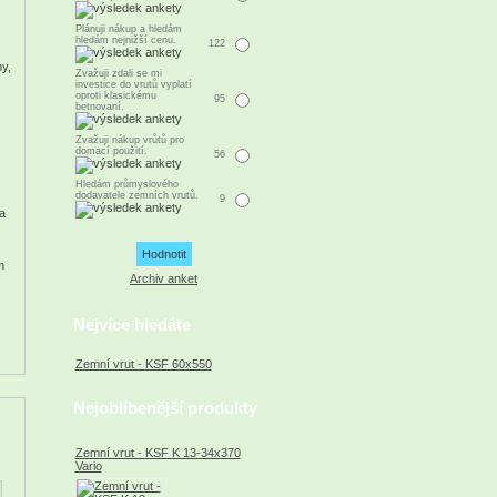
Plánuji nákup a hledám
hledám nejnižší cenu.
122
y,
Zvažuji zdali se mi
investice do vrutů vyplatí
oproti klasickému
95
betnovaní.
Zvažuji nákup vrůtů pro
domací použití.
56
Hledám průmyslového
dodavatele zemních vrutů.
9
a
m
Archiv anket
Nejvíce hledáte
Zemní vrut - KSF 60x550
Nejoblíbenější produkty
Zemní vrut - KSF K 13-34x370
Vario