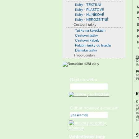
Kufry - TEXTILNÍ
M
Kufry - PLASTOVÉ
B
Kufry - HLINÍKOVÉ
T
Kufry - NEROZBITNÉ
Cestovní tašky
B
Tašky na kolečkách
K
Cestovní tašky
P
Cestovní kabely
P
Palubní tašky do letadla
T
Dámske tašky
Troop London
St
Ob
dv
P
st
P
Najít na webu
K
K 
od
Odběr novinek e-mailem
př
ot
dě
sí
S
Vyhledávací tagy