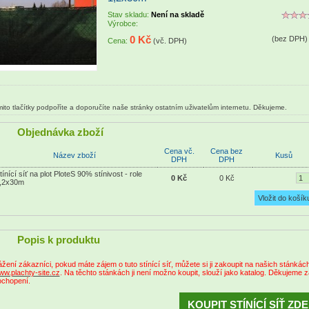
Stav skladu:
Není na skladě
Výrobce:
0 Kč
(bez DPH
Cena:
(vč. DPH)
ito tlačítky podpoříte a doporučíte naše stránky ostatním uživatelům internetu. Děkujeme.
Objednávka zboží
Cena vč.
Cena bez
Název zboží
Kusů
DPH
DPH
tínící síť na plot PloteS 90% stínivost - role
0 Kč
0 Kč
,2x30m
Popis k produktu
žení zákazníci, pokud máte zájem o tuto stínící síť, můžete si ji zakoupit na našich stánkác
w.plachty-site.cz
. Na těchto stánkách ji není možno koupit, slouží jako katalog. Děkujeme z
ochopení.
KOUPIT STÍNÍCÍ SÍŤ ZDE