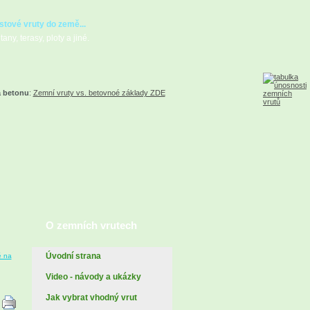
stové vruty do země...
any, terasy, ploty a jiné.
a betonu
:
Zemní vruty vs. betovnoé základy ZDE
O zemních vrutech
Úvodní strana
ě na
Video - návody a ukázky
Jak vybrat vhodný vrut