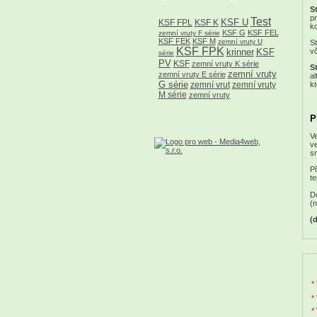
St
pr
Test
KSF U
KSF FPL
KSF K
ko
KSF G
KSF FEL
zemní vruty F série
KSF FEK
KSF M
zemní vruty U
St
KSF FPK
vč
krinner
KSF
série
PV
KSF
zemní vruty K série
St
zemní vruty
zemní vruty E série
al
G série
kt
zemní vrut
zemní vruty
M série
zemní vruty
P
Ve
ve
sn
Př
te
Do
(n
(
*
*
*