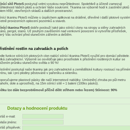
ínící sítě PloteS
poskytují velmi vysokou neprůhlednost. Spolehlivě a účinně zamezují
ůhlednosti Vašich plotů a ochrání Vaše soukromí. Tkanina se výborně hodí k zastínění plotů
lem hřišť, otevřených skladů a dalších prostranství.
ínící tkaninu PloteS můžete s úspěchem aplikovat na drátěné, dřevěné i další plotové systém
etně provizorních oplocení pozemků a staveb.
ínící tkanina PloteS
dobře poslouží také jako stínící clony na stropy a stěny zahradních
tánů, pergol, stanů. Už pouhým zavěšením nad venkovní posezení si vytvoříte přístřešek,
erý Vás ochrání před slunečním zářením a deštěm.
řistínění rostlin na zahradách a polích
dle funkce stínících plotových clon nabízí stínící tkanina PloteS využití pro domácí pěstitele 
lká zahradnictví. Výborně se osvědčuje jako prostředek k přistínění rostlinných kultur se
ížením průniku slunečního světla o 90 %!
istínění poskytují naše tkaniny jak pro zahradnické a zemědělské kultury rostoucí na přímé
rénu, tak i pro plodiny pěstované v pařeníku a skleníku.
poručujeme plastové pásky dle naší internetové nabídky. Umístnění zhruba po půl metru
ahoře, dole a uprostřed), na 15m stínící sítě = 1 balení (100ks pásků).
délku lze dále bezproblémově příčně dělit střihem nebo řezem) Stínivost: 90%
Dotazy a hodnocení produktu
Váš e-mail:
Vaše jméno:
Váš přispěvek: