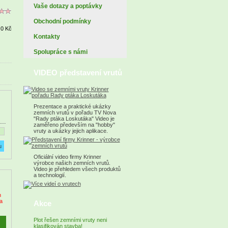
Vaše dotazy a poptávky
Obchodní podmínky
)
0 Kč
Kontakty
Spolupráce s námi
VIDEO představení vrutů
Prezentace a praktické ukázky
zemních vrutů v pořadu TV Nova
"Rady ptáka Loskutáka" Video je
zaměřeno především na "hobby"
vruty a ukázky jejich aplikace.
Oficiální video firmy Krinner
výrobce našich zemních vrutů.
Video je přehledem všech produktů
a technologií.
h
a
Akce
Plot řešen zemními vruty neni
klasifikován stavba!