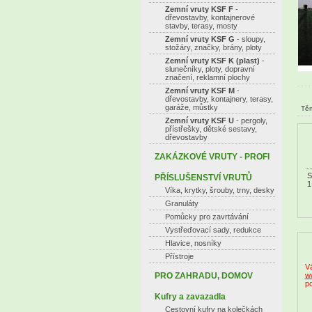
Zemní vruty KSF F
-
dřevostavby, kontajnerové
stavby, terasy, mosty
Zemní vruty KSF G
- sloupy,
stožáry, značky, brány, ploty
Zemní vruty KSF K (plast)
-
slunečníky, ploty, dopravní
značení, reklamní plochy
Zemní vruty KSF M
-
dřevostavby, kontajnery, terasy,
garáže, můstky
Těm
Zemní vruty KSF U
- pergoly,
přístřešky, dětské sestavy,
dřevostavby
ZAKÁZKOVÉ VRUTY - PROFI
S
PŘÍSLUŠENSTVÍ VRUTŮ
1
Víka, krytky, šrouby, trny, desky
Granuláty
Pomůcky pro zavrtávání
Vystřeďovací sady, redukce
Hlavice, nosníky
Přístroje
Vá
PRO ZAHRADU, DOMOV
ww
p
Kufry a zavazadla
Cestovní kufry na kolečkách