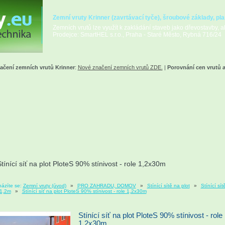
Zemní vruty Krinner (zavrtávací tyče), šroubové základy, pla
Zemních vrutů lze využít k zakládání staveb jako dřevostavby, alt
Prodejce: SmartHEL s.r.o., Praha - Staré Město, Rybná 716/24
ačení zemních vrutů Krinner
:
Nové značení zemních vrutů ZDE.
|
Porovnání cen vrutů 
tínící síť na plot PloteS 90% stínivost - role 1,2x30m
ázíte se:
Zemní vruty (úvod)
»
PRO ZAHRADU, DOMOV
»
Stínící sítě na plot
»
Stínící sít
 1,2m
»
Stínící síť na plot PloteS 90% stínivost - role 1,2x30m
Stínící síť na plot PloteS 90% stínivost - role
1,2x30m