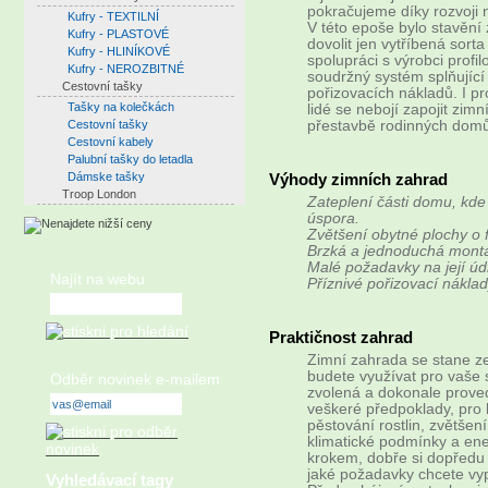
pokračujeme díky rozvoji n
Kufry - TEXTILNÍ
V této epoše bylo stavění
Kufry - PLASTOVÉ
dovolit jen vytříbená sor
Kufry - HLINÍKOVÉ
spolupráci s výrobci profi
Kufry - NEROZBITNÉ
soudržný systém splňujíc
Cestovní tašky
pořizovacích nákladů. I p
Tašky na kolečkách
lidé se nebojí zapojit zim
Cestovní tašky
přestavbě rodinných dom
Cestovní kabely
Palubní tašky do letadla
Dámske tašky
Výhody zimních zahrad
Troop London
Zateplení části domu, kde
úspora.
Zvětšení obytné plochy o fl
Brzká a jednoduchá mont
Malé požadavky na její úd
Najít na webu
Příznivé pořizovací náklady
Praktičnost zahrad
Zimní zahrada se stane z
budete využívat pro vaše s
Odběr novinek e-mailem
zvolená a dokonale proved
veškeré předpoklady, pro 
pěstování rostlin, zvětšen
klimatické podmínky a en
krokem, dobře si dopředu 
jaké požadavky chcete vyp
Vyhledávací tagy