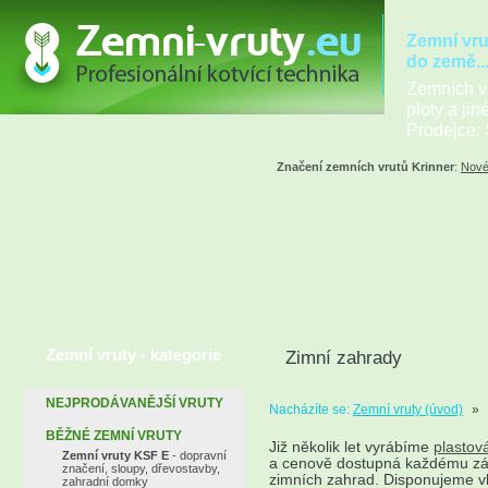
Zemní vru
do země..
Zemních vr
ploty a jin
Prodejce: 
Značení zemních vrutů Krinner
:
Nové
Zemní vruty - kategorie
Zimní zahrady
NEJPRODÁVANĚJŠÍ VRUTY
Nacházíte se:
Zemní vruty (úvod)
»
BĚŽNÉ ZEMNÍ VRUTY
Již několik let vyrábíme
plastov
Zemní vruty KSF E
- dopravní
a cenově dostupná každému zák
značení, sloupy, dřevostavby,
zimních zahrad. Disponujeme vla
zahradní domky