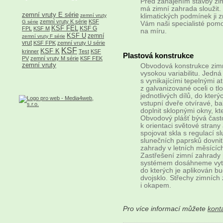
Před zahájením stavby zim
má zimní zahrada sloužit.
zemní vruty E série
zemní vruty
klimatických podmínek ji 
zemní vruty K série
KSF
G série
Vám naši specialisté pom
KSF FEL
KSF G
FPL
KSF M
na míru.
KSF U
zemní
zemní vruty F série
vrut
KSF FPK
zemní vruty U série
KSF
KSF K
krinner
Test
KSF
Plastová konstrukce
PV
zemní vruty M série
KSF FEK
zemní vruty
Obvodová konstrukce zimní
vysokou variabilitu. Jedná 
s vynikajícími tepelnými a
z galvanizované oceli o tl
jednotlivých dílů, do kter
vstupní dveře otvíravé, b
doplnit sklopnými okny, k
Obvodový plášť bývá čast
k orientaci světové strany
spojovat skla s regulací s
slunečních paprsků dovnitř
zahrady v letních měsícíc
Zastřešení zimní zahrady 
systémem dosáhneme vytvoř
do kterých je aplikován bu
dvojsklo. Střechy zimníc
i okapem.
Pro více informací můžete
kont