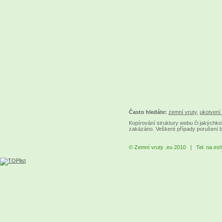
Často hledáte:
zemní vruty
,
ukotvení 
Kopírování struktury webu či jakýchkol
zakázáno. Veškeré případy porušení 
© Zemní vruty .eu 2010 | Tel. na es