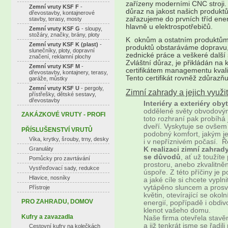
zařízeny moderními CNC stroji.
Zemní vruty KSF F
-
důraz na jakost našich produkt
dřevostavby, kontajnerové
zařazujeme do prvních tříd ene
stavby, terasy, mosty
hlavně u elektrospot­řebičů.
Zemní vruty KSF G
- sloupy,
stožáry, značky, brány, ploty
K oknům a ostatním produktům 
Zemní vruty KSF K (plast)
-
produktů obstaráváme dopravu,
slunečníky, ploty, dopravní
zednické práce a veškeré další 
značení, reklamní plochy
Zvláštní důraz, je přikládán na 
Zemní vruty KSF M
-
certifikátem managementu kval
dřevostavby, kontajnery, terasy,
Tento certifikát rovněž zdůrazňuj
garáže, můstky
Zemní vruty KSF U
- pergoly,
Zimní zahrady a jejich využit
přístřešky, dětské sestavy,
dřevostavby
Interiéry a exteriéry o
oddělené světy obvodový
ZAKÁZKOVÉ VRUTY - PROFI
toto rozhraní pak probíhá
dveří. Vyskytuje se ovšem 
PŘÍSLUŠENSTVÍ VRUTŮ
podobný komfort, jakým je
Víka, krytky, šrouby, trny, desky
i v nepříznivém počasí. Ř
Granuláty
K realizaci zimní zahrad
se důvodů
, ať už toužít
Pomůcky pro zavrtávání
prostoru, anebo zkvalitně
Vystřeďovací sady, redukce
úspoře. Z této příčiny je p
Hlavice, nosníky
a jaké cíle si chcete vypln
vytápěno sluncem a prosvě
Přístroje
květin, otevírající se oko
PRO ZAHRADU, DOMOV
energií, popřípadě i obdi
klenot vašeho domu.
Kufry a zavazadla
Naše firma otevřela stavěn
a již tenkrát jsme se řadil
Cestovní kufry na kolečkách