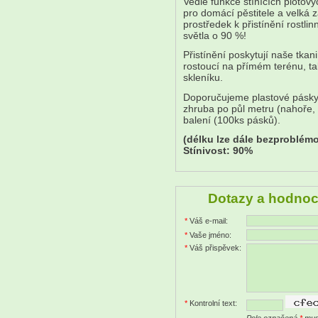
Vedle funkce stínících plotovýc
pro domácí pěstitele a velká 
prostředek k přistínění rostli
světla o 90 %!
Přistínění poskytují naše tka
rostoucí na přímém terénu, ta
skleníku.
Doporučujeme plastové pásky 
zhruba po půl metru (nahoře, d
balení (100ks pásků).
(délku lze dále bezproblémo
Stínivost: 90%
Dotazy a hodnoc
*
Váš e-mail:
*
Vaše jméno:
*
Váš přispěvek:
*
Kontrolní text: