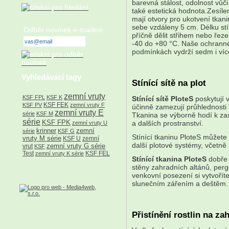
barevná stálost, odolnost vůč
také estetická hodnota.Zesíle
mají otvory pro ukotvení tkani
sebe vzdáleny 5 cm. Délku stí
Odběr novinek e-mailem
příčně dělit střihem nebo řeze
-40 do +80 °C. Naše ochrann
podmínkách vydrží sedm i více
Vyhledávací tagy
Stínící sítě na plot
zemní vruty
KSF FPL
KSF K
Stínící sítě PloteS
poskytují 
KSF FEK
KSF PV
zemní vruty F
účinně zamezují průhlednosti 
zemní vruty E
série
KSF M
Tkanina se výborně hodí k zas
série
KSF FPK
a dalších prostranství.
zemní vruty U
krinner
zemní
série
KSF G
Stínící tkaninu PloteS můžete
vruty M série
KSF U
zemní
další plotové systémy, včetně
zemní vruty G série
vrut
KSF
Test
KSF FEL
zemní vruty K série
Stínící tkanina PloteS
dobře p
stěny zahradních altánů, per
venkovní posezení si vytvoříte
slunečním zářením a deštěm.
Přistínění rostlin na za