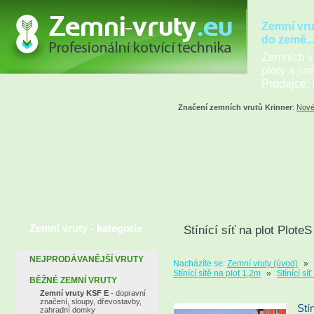
Zemní vru
do země..
Zemních vr
ploty a jin
Prodejce: 
Značení zemních vrutů Krinner
:
Nové
Zemní vruty - kategorie
Stínící síť na plot Plote
NEJPRODÁVANĚJŠÍ VRUTY
Nacházíte se:
Zemní vruty (úvod)
»
Stínící sítě na plot 1,2m
»
Stínící sí
BĚŽNÉ ZEMNÍ VRUTY
Zemní vruty KSF E
- dopravní
značení, sloupy, dřevostavby,
Stí
zahradní domky