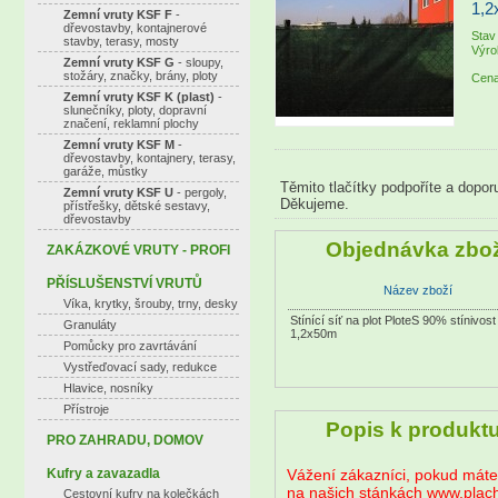
1,
Zemní vruty KSF F
-
dřevostavby, kontajnerové
Stav
stavby, terasy, mosty
Výro
Zemní vruty KSF G
- sloupy,
stožáry, značky, brány, ploty
Cena
Zemní vruty KSF K (plast)
-
slunečníky, ploty, dopravní
značení, reklamní plochy
Zemní vruty KSF M
-
dřevostavby, kontajnery, terasy,
garáže, můstky
Těmito tlačítky podpoříte a dopor
Zemní vruty KSF U
- pergoly,
Děkujeme.
přístřešky, dětské sestavy,
dřevostavby
Objednávka zbož
ZAKÁZKOVÉ VRUTY - PROFI
PŘÍSLUŠENSTVÍ VRUTŮ
Název zboží
Víka, krytky, šrouby, trny, desky
Stínící síť na plot PloteS 90% stínivost 
Granuláty
1,2x50m
Pomůcky pro zavrtávání
Vystřeďovací sady, redukce
Hlavice, nosníky
Přístroje
Popis k produkt
PRO ZAHRADU, DOMOV
Kufry a zavazadla
Vážení zákazníci, pokud máte z
na našich stánkách
www.plach
Cestovní kufry na kolečkách