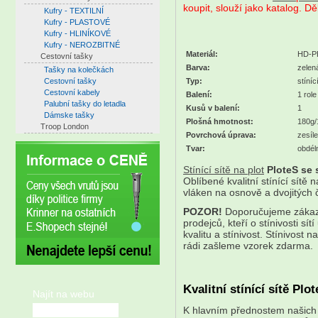
koupit, slouží jako katalog. 
Kufry - TEXTILNÍ
Kufry - PLASTOVÉ
Kufry - HLINÍKOVÉ
Kufry - NEROZBITNÉ
Materiál:
HD-P
Cestovní tašky
Barva:
zelen
Tašky na kolečkách
Cestovní tašky
Typ:
stíní
Cestovní kabely
Balení:
1 role
Palubní tašky do letadla
Kusů v balení:
1
Dámske tašky
Plošná hmotnost:
180g
Troop London
Povrchová úprava:
zesíl
Tvar:
obdél
Stínící sítě na plot
PloteS se 
Oblíbené kvalitní stínící sítě
vláken na osnově a dvojitých 
POZOR!
Doporučujeme zákazn
prodejců, kteří o stínivosti sí
kvalitu a stínivost. Stínivost
rádi zašleme vzorek zdarma.
Kvalitní stínící sítě Plo
Najít na webu
K hlavním přednostem našich 