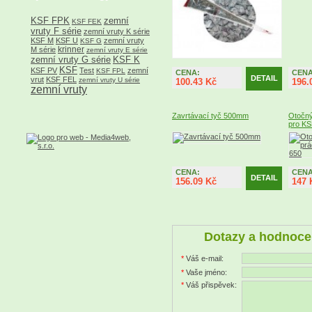
KSF FPK
zemní
KSF FEK
vruty F série
zemní vruty K série
KSF M
KSF U
zemní vruty
KSF G
krinner
M série
zemní vruty E série
zemní vruty G série
KSF K
KSF
KSF PV
Test
zemní
KSF FPL
CENA:
CENA
DETAIL
vrut
KSF FEL
zemní vruty U série
100.43 Kč
196.
zemní vruty
Zavrtávací tyč 500mm
Otočný
pro KS
CENA:
CENA
DETAIL
156.09 Kč
147 
Dotazy a hodnoce
*
Váš e-mail:
*
Vaše jméno:
*
Váš přispěvek: