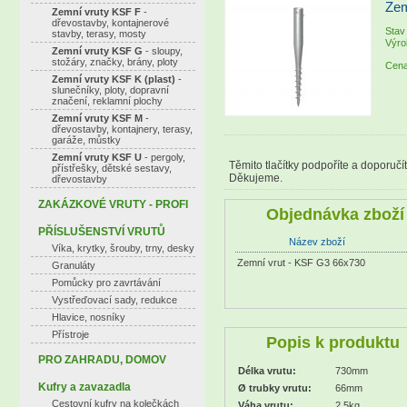
Zem
Zemní vruty KSF F
-
dřevostavby, kontajnerové
Stav
stavby, terasy, mosty
Výro
Zemní vruty KSF G
- sloupy,
stožáry, značky, brány, ploty
Cena
Zemní vruty KSF K (plast)
-
slunečníky, ploty, dopravní
značení, reklamní plochy
Zemní vruty KSF M
-
dřevostavby, kontajnery, terasy,
garáže, můstky
Zemní vruty KSF U
- pergoly,
Těmito tlačítky podpoříte a doporučí
přístřešky, dětské sestavy,
Děkujeme.
dřevostavby
ZAKÁZKOVÉ VRUTY - PROFI
Objednávka zboží
PŘÍSLUŠENSTVÍ VRUTŮ
Název zboží
Víka, krytky, šrouby, trny, desky
Zemní vrut - KSF G3 66x730
Granuláty
Pomůcky pro zavrtávání
Vystřeďovací sady, redukce
Hlavice, nosníky
Přístroje
Popis k produktu
PRO ZAHRADU, DOMOV
Délka vrutu:
730mm
Kufry a zavazadla
Ø trubky vrutu:
66mm
Cestovní kufry na kolečkách
Váha vrutu:
2,5kg