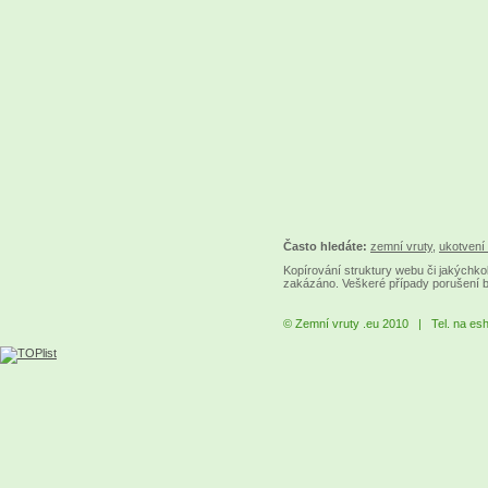
Často hledáte:
zemní vruty
,
ukotvení 
Kopírování struktury webu či jakýchkol
zakázáno. Veškeré případy porušení 
© Zemní vruty .eu 2010 | Tel. na es