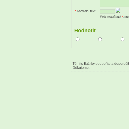
*
Kontrolní text:
Pole označená
*
musí
Hodnotit
Těmito tlačítky podpoříte a doporučí
Děkujeme.