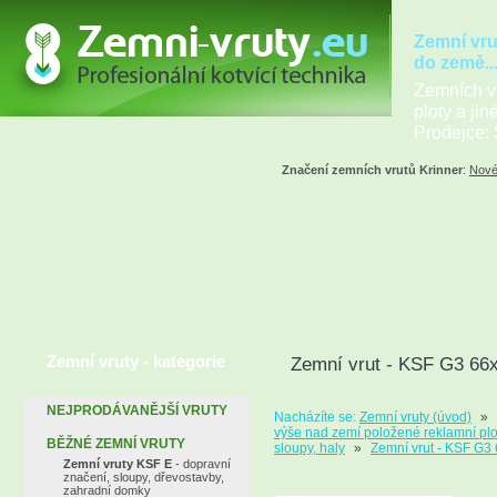
Zemní vru
do země..
Zemních vr
ploty a jin
Prodejce: 
Značení zemních vrutů Krinner
:
Nové
Zemní vruty - kategorie
Zemní vrut - KSF G3 66
NEJPRODÁVANĚJŠÍ VRUTY
Nacházíte se:
Zemní vruty (úvod)
»
výše nad zemí položené reklamní ploc
BĚŽNÉ ZEMNÍ VRUTY
sloupy, haly
»
Zemní vrut - KSF G3
Zemní vruty KSF E
- dopravní
značení, sloupy, dřevostavby,
zahradní domky