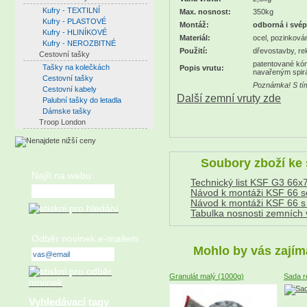
Kufry - TEXTILNÍ
Max. nosnost:
350kg
Kufry - PLASTOVÉ
Montáž:
odborná i svép
Kufry - HLINÍKOVÉ
Materiál:
ocel, pozinková
Kufry - NEROZBITNÉ
Použití:
dřevostavby, rek
Cestovní tašky
patentované kón
Tašky na kolečkách
Popis vrutu:
navařeným spir
Cestovní tašky
Poznámka! S tím
Cestovní kabely
Další zemní vruty zde
Palubní tašky do letadla
Dámske tašky
Troop London
Soubory zboží ke 
Najít na webu
Technický list KSF G3 66x
Návod k montáži KSF 66 s
Návod k montáži KSF 66 s
Tabulka nosnosti zemních 
Odběr novinek e-mailem
Mohlo by vás zajím
Granulát malý (1000g)
Sada r
Vyhledávací tagy