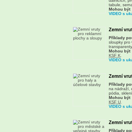
dálnicích, p
tabule, sema
Mohou být 
VIDEO s uk
Zemní vrut
Příklady pou
sloupky pro v
transparenty.
Mohou být 
KSF K
.
VIDEO s uk
Zemní vrut
Příklady pou
na nádraží, 
pódia, sklen
Mohou být 
KSF U
.
VIDEO s uk
Zemní vrut
Příklady pou