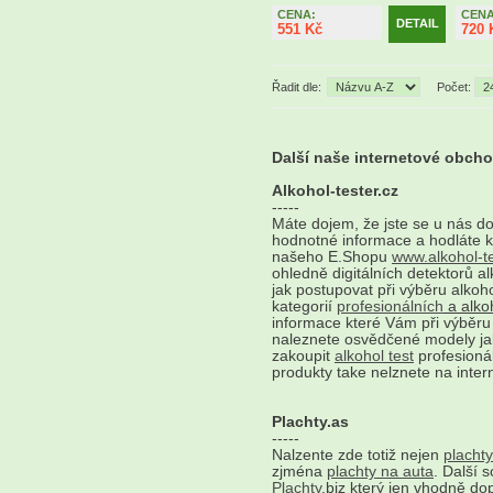
CENA:
CENA
DETAIL
551 Kč
720 
Řadit dle:
Počet:
Další naše internetové obch
Alkohol-tester.cz
-----
Máte dojem, že jste se u nás d
hodnotné informace a hodláte 
našeho E.Shopu
www.alkohol-te
ohledně digitálních detektorů a
jak postupovat při výběru alkohol
kategorií
profesionálních
a alkoh
informace které Vám při výběru
naleznete osvědčené modely j
zakoupit
alkohol test
profesionál
produkty take nelznete na intern
Plachty.as
-----
Nalzente zde totiž nejen
plachty
zjména
plachty na auta
. Další 
Plachty
.biz který jen vhodně do