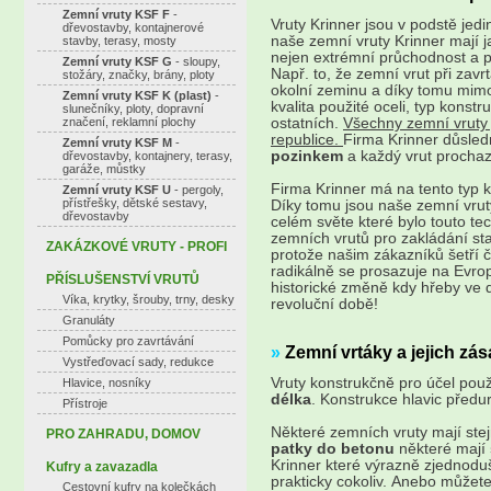
Zemní vruty KSF F
-
Vruty Krinner jsou v podstě jed
dřevostavby, kontajnerové
naše zemní vruty Krinner mají j
stavby, terasy, mosty
nejen extrémní průchodnost a pře
Zemní vruty KSF G
- sloupy,
Např. to, že zemní vrut při zav
stožáry, značky, brány, ploty
okolní zeminu a díky tomu mimo
Zemní vruty KSF K (plast)
-
kvalita použité oceli, typ konst
slunečníky, ploty, dopravní
značení, reklamní plochy
ostatních.
Všechny zemní vruty
republice.
Firma Krinner důsled
Zemní vruty KSF M
-
pozinkem
a každý vrut prochaz
dřevostavby, kontajnery, terasy,
garáže, můstky
Firma Krinner má na tento typ 
Zemní vruty KSF U
- pergoly,
přístřešky, dětské sestavy,
Díky tomu jsou naše zemní vrut
dřevostavby
celém světe které bylo touto tec
zemních vrutů pro zakládání sta
ZAKÁZKOVÉ VRUTY - PROFI
protože našim zákazníků šetří 
radikálně se prosazuje na Evrop
PŘÍSLUŠENSTVÍ VRUTŮ
historické změně kdy hřeby ve d
Víka, krytky, šrouby, trny, desky
revoluční době!
Granuláty
Pomůcky pro zavrtávání
»
Zemní vrtáky a jejich zás
Vystřeďovací sady, redukce
Vruty konstrukčně pro účel použi
Hlavice, nosníky
délka
. Konstrukce hlavic předurč
Přístroje
Některé zemních vruty mají ste
PRO ZAHRADU, DOMOV
patky do betonu
některé mají
Krinner které výrazně zjednoduš
Kufry a zavazadla
prakticky cokoliv. Anebo můžete
Cestovní kufry na kolečkách