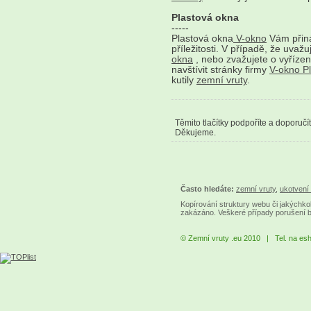
Plastová okna
-----
Plastová okna
V-okno
Vám přiná
příležitosti. V případě, že uva
okna
, nebo zvažujete o vyřízen
navštívit stránky firmy
V-okno P
kutily
zemní vruty
.
Těmito tlačítky podpoříte a doporučí
Děkujeme.
Často hledáte:
zemní vruty
,
ukotvení 
Kopírování struktury webu či jakýchkol
zakázáno. Veškeré případy porušení 
© Zemní vruty .eu 2010 | Tel. na es