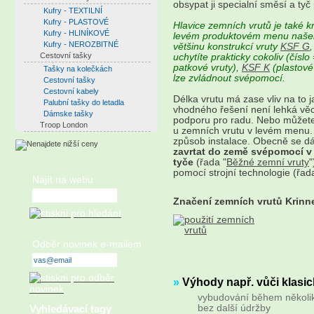
obsypat ji specialní směsí a tyč p
Kufry - TEXTILNÍ
Kufry - PLASTOVÉ
Hlavice zemních vrutů je také k
Kufry - HLINÍKOVÉ
levém produktovém menu našeho
Kufry - NEROZBITNÉ
většinu konstrukcí vruty
KSF G
Cestovní tašky
uchytíte prakticky cokoliv (čísl
patkové vruty),
KSF K
(plastové
Tašky na kolečkách
lze zvládnout svépomocí.
Cestovní tašky
Cestovní kabely
Délka vrutu má zase vliv na to 
Palubní tašky do letadla
vhodného řešení není lehká věc
Dámske tašky
podporu pro radu. Nebo můžete 
Troop London
u zemních vrutu v levém menu. 
způsob instalace. Obecně se dá
zavrtat do země svépomocí v
tyče
(řada "
Běžné zemní vruty
"
pomocí strojní technologie (řad
Najít na webu
Značení zemních vrutů Krinn
Odběr novinek e-mailem
»
Výhody např. vůči klasi
vybudování během několik
bez další údržby
Vyhledávací tagy