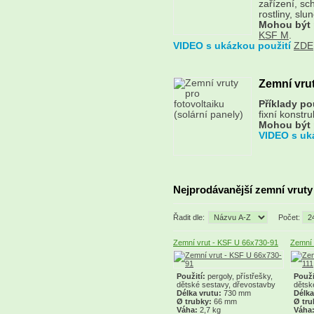
zařízení, sc
rostliny, sl
Mohou být 
KSF M
.
VIDEO s ukázkou použití
ZDE
Zemní vrut
Příklady pou
fixní konstru
Mohou být 
VIDEO s uk
Nejprodávanější zemní vruty
Řadit dle:
Počet:
Zemní vrut - KSF U 66x730-91
Zemní 
Použití:
pergoly, přístřešky,
Použi
dětské sestavy, dřevostavby
dětsk
Délka vrutu:
730 mm
Délka
Ø trubky:
66 mm
Ø tru
Váha:
2,7 kg
Váha