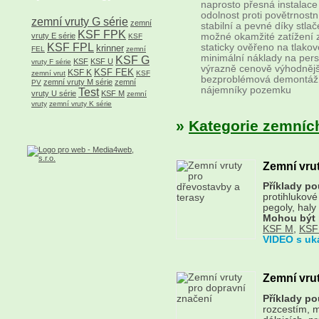
naprosto přesná instalace
odolnost proti povětrnost
zemní vruty G série
zemní
stabilní a pevné díky stl
KSF FPK
možné okamžité zatížení 
vruty E série
KSF
KSF FPL
staticky ověřeno na tlako
krinner
FEL
zemní
minimální náklady na pers
KSF G
KSF
KSF U
vruty F série
výrazně cenově výhodnějš
KSF FEK
KSF K
zemní vrut
KSF
bezproblémová demontáž z
zemní vruty M série
zemní
PV
nájemníky pozemku
Test
vruty U série
KSF M
zemní
vruty
zemní vruty K série
»
Kategorie zemních 
Zemní vrut
Příklady pou
protihlukové
pegoly, haly
Mohou být 
KSF M
,
KSF
VIDEO s uk
Zemní vru
Příklady pou
rozcestím, m