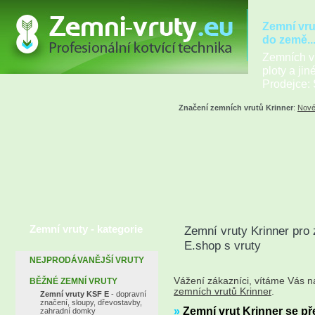
Zemní vru
do země..
Zemních vr
ploty a jin
Prodejce: 
Značení zemních vrutů Krinner
:
Nové
Zemní vruty - kategorie
Zemní vruty Krinner pro 
E.shop s vruty
NEJPRODÁVANĚJŠÍ VRUTY
Vážení zákazníci, vítáme Vás 
BĚŽNÉ ZEMNÍ VRUTY
zemních vrutů Krinner
.
Zemní vruty KSF E
- dopravní
značení, sloupy, dřevostavby,
»
Zemní vrut Krinner se př
zahradní domky