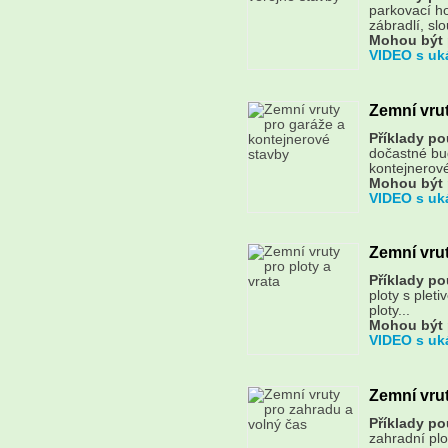
parkovací ho
zábradlí, slo
Mohou být 
VIDEO s uk
Zemní vrut
Příklady pou
dočastné bu
kontejnerové
Mohou být 
VIDEO s uk
Zemní vrut
Příklady pou
ploty s plet
ploty...
Mohou být 
VIDEO s uk
Zemní vrut
Příklady pou
zahradní plo