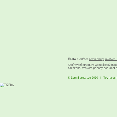
Často hledáte:
zemní vruty
,
ukotvení 
Kopírování struktury webu či jakýchkol
zakázáno. Veškeré případy porušení 
© Zemní vruty .eu 2010 | Tel. na es