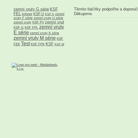
Těmito tlačítky podpoříte a doporuč
zemní vruty G série
KSF
Děkujeme.
FEL
KSF U
krinner
zemní
KSF K
vruty F série
zemní vruty U série
zemní vrut
zemní vruty
KSF PV
zemní vruty
KSF G
KSF FPL
E série
zemní vruty K série
zemní vruty M série
KSF
Test
KSF
FEK
KSF FPK
KSF M