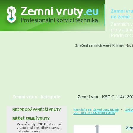
Zemní vru
do země..
Zemních vr
ploty a jin
Prodejce: 
Značení zemních vrutů Krinner
:
Nové
Zemní vruty - kategorie
Zemní vrut - KSF G 114x13
NEJPRODÁVANĚJŠÍ VRUTY
Nacházíte se:
Zemní vruty (úvod)
»
ZAKÁ
vrut - KSF G 114x1300-4xM16
BĚŽNÉ ZEMNÍ VRUTY
Zemní vruty KSF E
- dopravní
Zem
značení, sloupy, dřevostavby,
zahradní domky