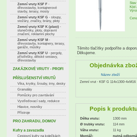
Stav
Zemní vruty KSF F
-
Kód 
dřevostavby, kontajnerové
Výro
stavby, terasy, mosty
Zemní vruty KSF G
- sloupy,
Cena
stožáry, značky, brány, ploty
Zemní vruty KSF K (plast)
-
slunečníky, ploty, dopravní
značení, reklamní plochy
Zemní vruty KSF M
-
dřevostavby, kontajnery, terasy,
garáže, můstky
Těmito tlačítky podpoříte a dopor
Děkujeme.
Zemní vruty KSF U
- pergoly,
přístřešky, dětské sestavy,
dřevostavby
Objednávka zbož
ZAKÁZKOVÉ VRUTY - PROFI
Název zboží
PŘÍSLUŠENSTVÍ VRUTŮ
Zemní vrut - KSF G 114x1300-4xM16
Víka, krytky, šrouby, trny, desky
Granuláty
Pomůcky pro zavrtávání
Vystřeďovací sady, redukce
Hlavice, nosníky
Popis k produkt
Přístroje
Délka vrutu:
1300 mm
PRO ZAHRADU, DOMOV
Ø trubky vrutu:
114 mm
Kufry a zavazadla
Váha vrutu:
11 kg
Cestovní kufry na kolečkách
Montáž:
nutná odborn