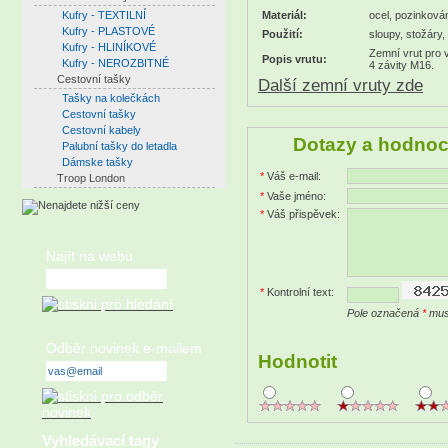
Kufry - TEXTILNÍ
Materiál:
ocel, pozinková
Kufry - PLASTOVÉ
Použití:
sloupy, stožáry,
Kufry - HLINÍKOVÉ
Zemní vrut pro 
Popis vrutu:
Kufry - NEROZBITNÉ
4 závity M16.
Cestovní tašky
Další zemní vruty zde
Tašky na kolečkách
Cestovní tašky
Cestovní kabely
Dotazy a hodnoc
Palubní tašky do letadla
Dámske tašky
*
Váš e-mail:
Troop London
*
Vaše jméno:
*
Váš přispěvek:
Najít na webu
*
Kontrolní text:
Pole označená
*
musí
Odběr novinek e-mailem
Hodnotit
Vyhledávací tagy