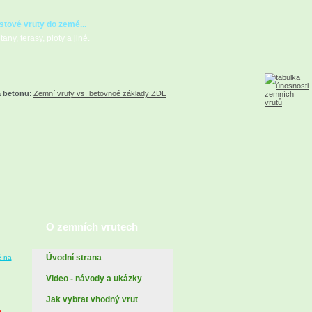
stové vruty do země...
any, terasy, ploty a jiné.
a betonu
:
Zemní vruty vs. betovnoé základy ZDE
O zemních vrutech
Úvodní strana
ě na
Video - návody a ukázky
Jak vybrat vhodný vrut
a