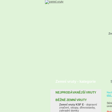
Zn
Zemní vruty - kategorie
S
NEJPRODÁVANĚJŠÍ VRUTY
Nach
plot
BĚŽNÉ ZEMNÍ VRUTY
Stín
Zemní vruty KSF E
- dopravní
uved
značení, sloupy, dřevostavby,
zahradní domky
Poku