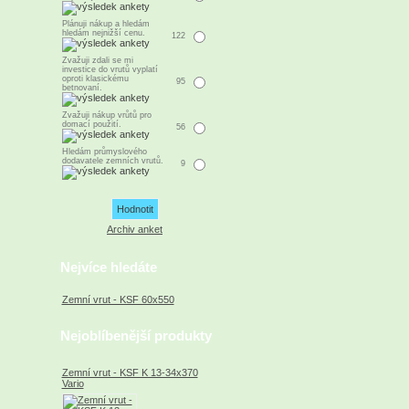
Plánuji nákup a hledám
hledám nejnižší cenu.
122
Zvažuji zdali se mi
investice do vrutů vyplatí
oproti klasickému
95
betnovaní.
Zvažuji nákup vrůtů pro
domací použití.
56
Hledám průmyslového
dodavatele zemních vrutů.
9
Archiv anket
Nejvíce hledáte
Zemní vrut - KSF 60x550
Nejoblíbenější produkty
Zemní vrut - KSF K 13-34x370
Vario