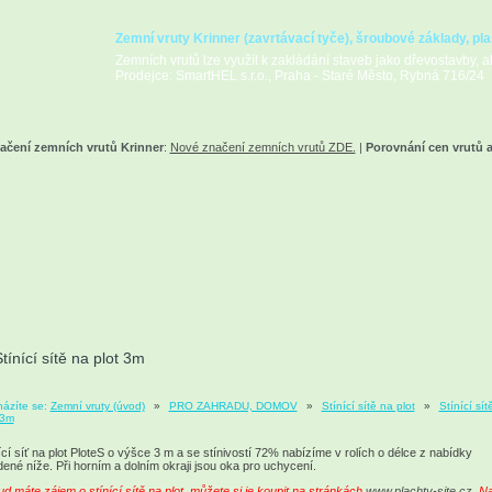
Zemní vruty Krinner (zavrtávací tyče), šroubové základy, pla
Zemních vrutů lze využít k zakládání staveb jako dřevostavby, alt
Prodejce: SmartHEL s.r.o., Praha - Staré Město, Rybná 716/24
ačení zemních vrutů Krinner
:
Nové značení zemních vrutů ZDE.
|
Porovnání cen vrutů 
tínící sítě na plot 3m
ázíte se:
Zemní vruty (úvod)
»
PRO ZAHRADU, DOMOV
»
Stínící sítě na plot
»
Stínící sít
 3m
ící síť na plot PloteS o výšce 3 m a se stínivostí 72% nabízíme v rolích o délce z nabídky
ené níže. Při horním a dolním okraji jsou oka pro uchycení.
d máte zájem o stínící sítě na plot, můžete si je koupit na stránkách
www.plachty-site.cz
. N