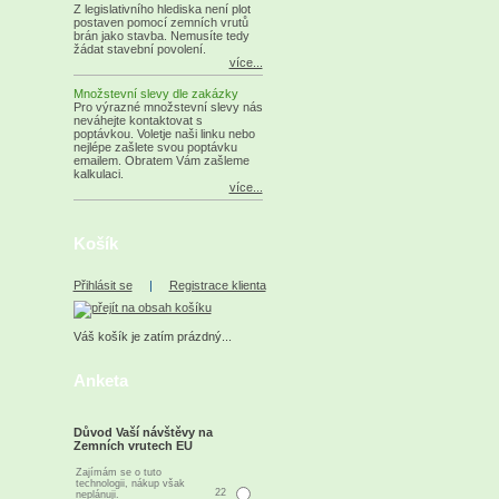
Z legislativního hlediska není plot
postaven pomocí zemních vrutů
brán jako stavba. Nemusíte tedy
žádat stavební povolení.
více...
Množstevní slevy dle zakázky
Pro výrazné množstevní slevy nás
neváhejte kontaktovat s
poptávkou. Voletje naši linku nebo
nejlépe zašlete svou poptávku
emailem. Obratem Vám zašleme
kalkulaci.
více...
Košík
Přihlásit se
|
Registrace klienta
Váš košík je zatím prázdný...
Anketa
Důvod Vaší návštěvy na
Zemních vrutech EU
Zajímám se o tuto
technologii, nákup však
22
neplánuji.