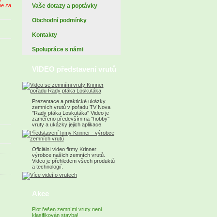
Vaše dotazy a poptávky
me za
Obchodní podmínky
Kontakty
Spolupráce s námi
VIDEO představení vrutů
Prezentace a praktické ukázky
zemních vrutů v pořadu TV Nova
"Rady ptáka Loskutáka" Video je
zaměřeno především na "hobby"
vruty a ukázky jejich aplikace.
Oficiální video firmy Krinner
výrobce našich zemních vrutů.
Video je přehledem všech produktů
a technologií.
Akce
Plot řešen zemními vruty neni
klasifikován stavba!