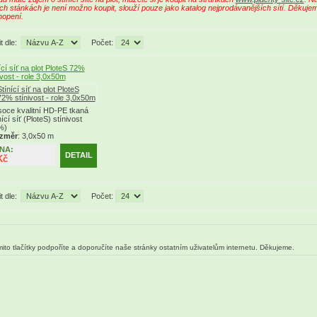
ch stánkách je není možno koupit, slouží pouze jako katalog nejprodávanějších sítí. Děkuje
hopení.
t dle:
Počet:
ící síť na plot PloteS 72%
ivost - role 3,0x50m
oce kvalitní HD-PE tkaná
nící síť (PloteS) stínivost
%)
změr
: 3,0x50 m
NA:
DETAIL
Kč
t dle:
Počet:
ito tlačítky podpoříte a doporučíte naše stránky ostatním uživatelům internetu. Děkujeme.