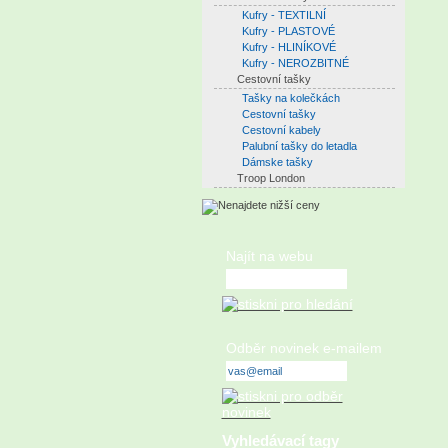
Kufry - TEXTILNÍ
Kufry - PLASTOVÉ
Kufry - HLINÍKOVÉ
Kufry - NEROZBITNÉ
Cestovní tašky
Tašky na kolečkách
Cestovní tašky
Cestovní kabely
Palubní tašky do letadla
Dámske tašky
Troop London
Najít na webu
Odběr novinek e-mailem
Vyhledávací tagy