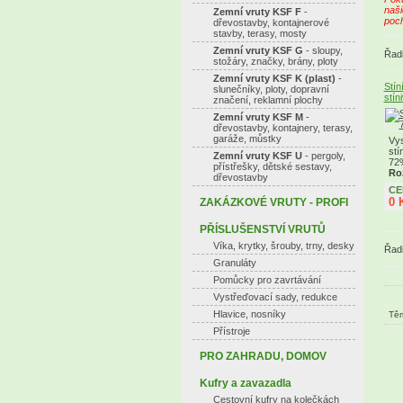
naši
Zemní vruty KSF F
-
poc
dřevostavby, kontajnerové
stavby, terasy, mosty
Zemní vruty KSF G
- sloupy,
Řadi
stožáry, značky, brány, ploty
Zemní vruty KSF K (plast)
-
Stín
slunečníky, ploty, dopravní
stín
značení, reklamní plochy
Zemní vruty KSF M
-
dřevostavby, kontajnery, terasy,
garáže, můstky
Vys
stí
Zemní vruty KSF U
- pergoly,
72
přístřešky, dětské sestavy,
Ro
dřevostavby
CE
0 
ZAKÁZKOVÉ VRUTY - PROFI
PŘÍSLUŠENSTVÍ VRUTŮ
Víka, krytky, šrouby, trny, desky
Řadi
Granuláty
Pomůcky pro zavrtávání
Vystřeďovací sady, redukce
Hlavice, nosníky
Těm
Přístroje
PRO ZAHRADU, DOMOV
Kufry a zavazadla
Cestovní kufry na kolečkách