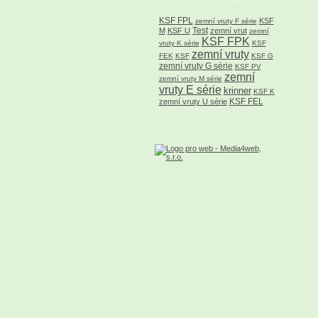
KSF FPL
KSF
zemní vruty F série
Test
M
KSF U
zemní vrut
zemní
KSF FPK
vruty K série
KSF
zemní vruty
FEK
KSF
KSF G
zemní vruty G série
KSF PV
zemní
zemní vruty M série
vruty E série
krinner
KSF K
KSF FEL
zemní vruty U série