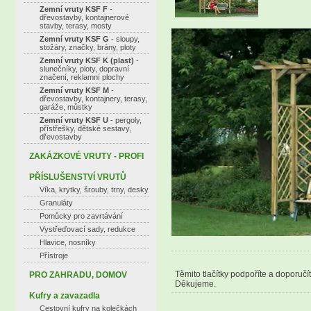
Zemní vruty KSF F
-
dřevostavby, kontajnerové
stavby, terasy, mosty
Zemní vruty KSF G
- sloupy,
stožáry, značky, brány, ploty
Zemní vruty KSF K (plast)
-
slunečníky, ploty, dopravní
značení, reklamní plochy
Zemní vruty KSF M
-
dřevostavby, kontajnery, terasy,
garáže, můstky
Zemní vruty KSF U
- pergoly,
přístřešky, dětské sestavy,
dřevostavby
ZAKÁZKOVÉ VRUTY - PROFI
PŘÍSLUŠENSTVÍ VRUTŮ
Víka, krytky, šrouby, trny, desky
Granuláty
Pomůcky pro zavrtávání
Vystřeďovací sady, redukce
Hlavice, nosníky
Přístroje
Těmito tlačítky podpoříte a doporučí
PRO ZAHRADU, DOMOV
Děkujeme.
Kufry a zavazadla
Cestovní kufry na kolečkách