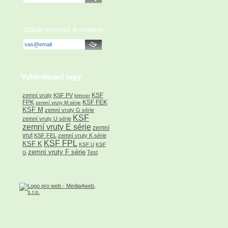
Odběr novinek e-mailem
Vyhledávací tagy
KSF
zemní vruty
KSF PV
krinner
FPK
KSF FEK
zemní vruty M série
KSF M
zemní vruty G série
KSF
zemní vruty U série
zemní vruty E série
zemní
vrut
KSF FEL
zemní vruty K série
KSF FPL
KSF K
KSF U
KSF
zemní vruty F série
Test
G