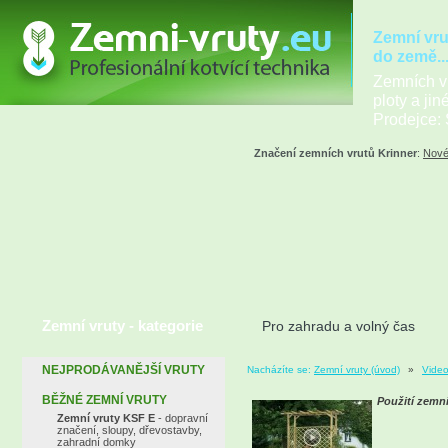
Zemní vru
do země..
Zemních vr
ploty a jin
Prodejce: 
Značení zemních vrutů Krinner
:
Nové
Zemní vruty - kategorie
Pro zahradu a volný čas
NEJPRODÁVANĚJŠÍ VRUTY
Nacházíte se:
Zemní vruty (úvod)
»
Video
BĚŽNÉ ZEMNÍ VRUTY
Použití zemní
Zemní vruty KSF E
- dopravní
značení, sloupy, dřevostavby,
zahradní domky