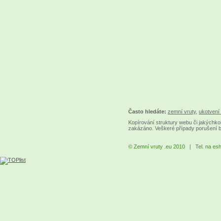
Často hledáte:
zemní vruty
,
ukotvení 
Kopírování struktury webu či jakýchkol
zakázáno. Veškeré případy porušení 
© Zemní vruty .eu 2010 | Tel. na es