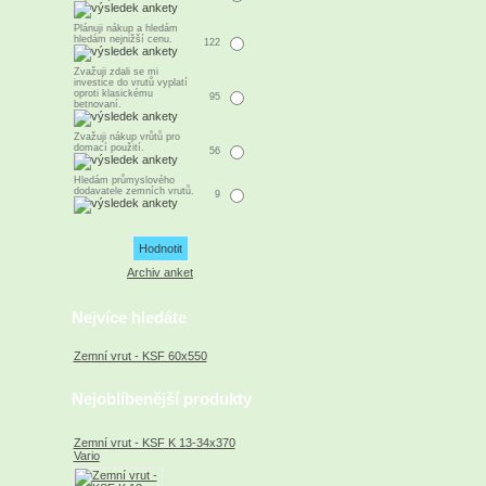
Plánuji nákup a hledám
hledám nejnižší cenu.
122
Zvažuji zdali se mi
investice do vrutů vyplatí
oproti klasickému
95
betnovaní.
Zvažuji nákup vrůtů pro
domací použití.
56
Hledám průmyslového
dodavatele zemních vrutů.
9
Archiv anket
Nejvíce hledáte
Zemní vrut - KSF 60x550
Nejoblíbenější produkty
Zemní vrut - KSF K 13-34x370
Vario