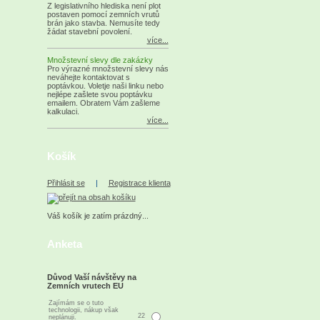
Z legislativního hlediska není plot
postaven pomocí zemních vrutů
brán jako stavba. Nemusíte tedy
žádat stavební povolení.
více...
Množstevní slevy dle zakázky
Pro výrazné množstevní slevy nás
neváhejte kontaktovat s
poptávkou. Voletje naši linku nebo
nejlépe zašlete svou poptávku
emailem. Obratem Vám zašleme
kalkulaci.
více...
Košík
Přihlásit se
|
Registrace klienta
Váš košík je zatím prázdný...
Anketa
Důvod Vaší návštěvy na
Zemních vrutech EU
Zajímám se o tuto
technologii, nákup však
22
neplánuji.