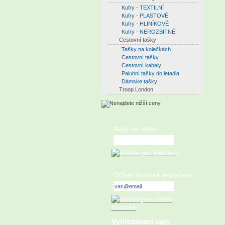
Kufry - TEXTILNÍ
Kufry - PLASTOVÉ
Kufry - HLINÍKOVÉ
Kufry - NEROZBITNÉ
Cestovní tašky
Tašky na kolečkách
Cestovní tašky
Cestovní kabely
Palubní tašky do letadla
Dámske tašky
Troop London
Najít na webu
Odběr novinek e-mailem
Vyhledávací tagy