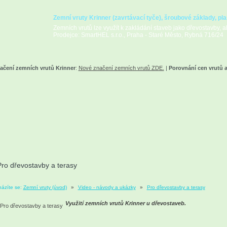
Zemní vruty Krinner (zavrtávací tyče), šroubové základy, pla
Zemních vrutů lze využít k zakládání staveb jako dřevostavby, alt
Prodejce: SmartHEL s.r.o., Praha - Staré Město, Rybná 716/24
ačení zemních vrutů Krinner
:
Nové značení zemních vrutů ZDE.
|
Porovnání cen vrutů 
Pro dřevostavby a terasy
ázíte se:
Zemní vruty (úvod)
»
Video - návody a ukázky
»
Pro dřevostavby a terasy
Využití zemních vrutů Krinner u dřevostaveb.