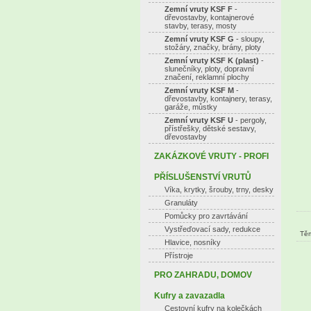
Zemní vruty KSF F
-
dřevostavby, kontajnerové
stavby, terasy, mosty
Zemní vruty KSF G
- sloupy,
stožáry, značky, brány, ploty
Zemní vruty KSF K (plast)
-
slunečníky, ploty, dopravní
značení, reklamní plochy
Zemní vruty KSF M
-
dřevostavby, kontajnery, terasy,
garáže, můstky
Zemní vruty KSF U
- pergoly,
přístřešky, dětské sestavy,
dřevostavby
ZAKÁZKOVÉ VRUTY - PROFI
PŘÍSLUŠENSTVÍ VRUTŮ
Víka, krytky, šrouby, trny, desky
Granuláty
Pomůcky pro zavrtávání
Vystřeďovací sady, redukce
Těm
Hlavice, nosníky
Přístroje
PRO ZAHRADU, DOMOV
Kufry a zavazadla
Cestovní kufry na kolečkách