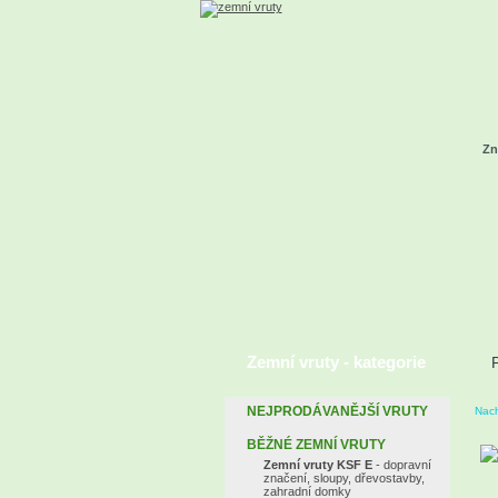
Zn
Zemní vruty - kategorie
NEJPRODÁVANĚJŠÍ VRUTY
Nach
BĚŽNÉ ZEMNÍ VRUTY
Zemní vruty KSF E
- dopravní
značení, sloupy, dřevostavby,
zahradní domky