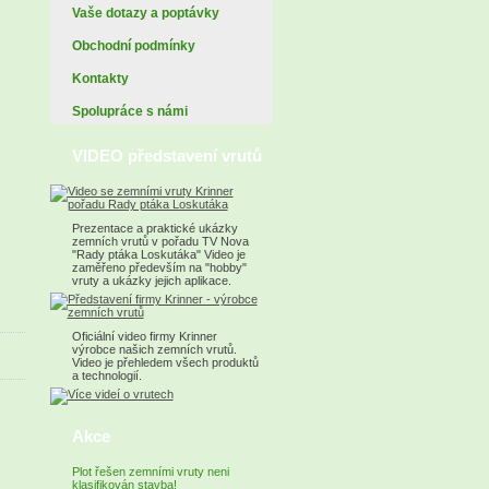
Vaše dotazy a poptávky
Obchodní podmínky
Kontakty
Spolupráce s námi
VIDEO představení vrutů
Prezentace a praktické ukázky
zemních vrutů v pořadu TV Nova
"Rady ptáka Loskutáka" Video je
zaměřeno především na "hobby"
vruty a ukázky jejich aplikace.
Oficiální video firmy Krinner
výrobce našich zemních vrutů.
Video je přehledem všech produktů
a technologií.
Akce
Plot řešen zemními vruty neni
klasifikován stavba!