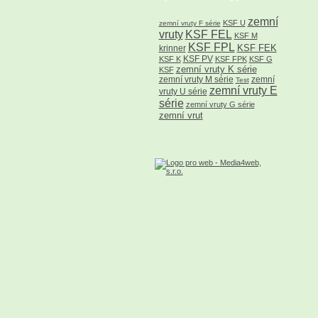
zemní
KSF U
zemní vruty F série
vruty
KSF FEL
KSF M
KSF FPL
KSF FEK
krinner
KSF PV
KSF K
KSF FPK
KSF G
zemní vruty K série
KSF
zemní vruty M série
zemní
Test
zemní vruty E
vruty U série
série
zemní vruty G série
zemní vrut