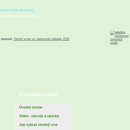
stové vruty do země...
any, terasy, ploty a jiné.
a betonu
:
Zemní vruty vs. betovnoé základy ZDE
O zemních vrutech
Úvodní strana
Video - návody a ukázky
Jak vybrat vhodný vrut