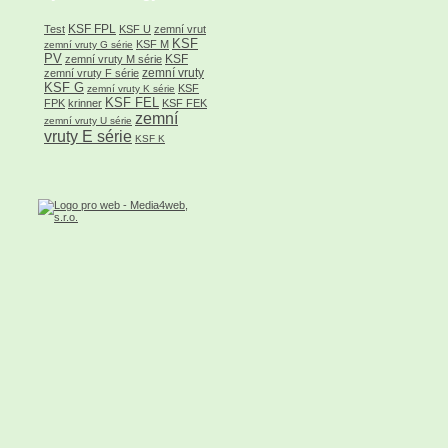
KSF FPL
Test
KSF U
zemní vrut
KSF
KSF M
zemní vruty G série
PV
KSF
zemní vruty M série
zemní vruty
zemní vruty F série
KSF G
KSF
zemní vruty K série
KSF FEL
FPK
krinner
KSF FEK
zemní
zemní vruty U série
vruty E série
KSF K