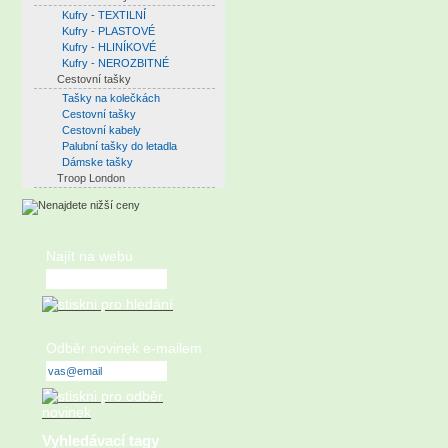
Kufry - TEXTILNÍ
Kufry - PLASTOVÉ
Kufry - HLINÍKOVÉ
Kufry - NEROZBITNÉ
Cestovní tašky
Tašky na kolečkách
Cestovní tašky
Cestovní kabely
Palubní tašky do letadla
Dámske tašky
Troop London
Najít na webu
Odběr novinek e-mailem
Vyhledávací tagy