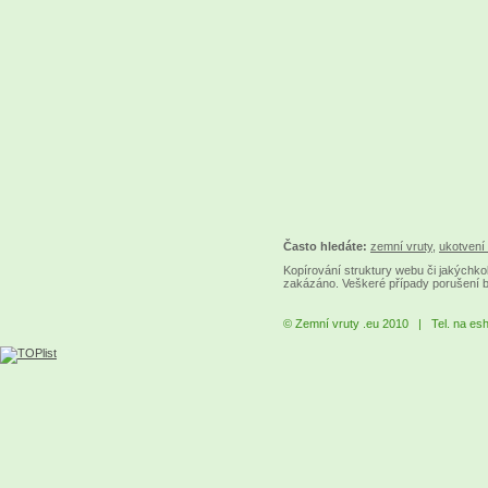
Často hledáte:
zemní vruty
,
ukotvení 
Kopírování struktury webu či jakýchkol
zakázáno. Veškeré případy porušení 
© Zemní vruty .eu 2010 | Tel. na es