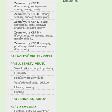
Děkujeme.
Zemní vruty KSF F
-
dřevostavby, kontajnerové
stavby, terasy, mosty
Zemní vruty KSF G
- sloupy,
stožáry, značky, brány, ploty
Zemní vruty KSF K (plast)
-
slunečníky, ploty, dopravní
značení, reklamní plochy
Zemní vruty KSF M
-
dřevostavby, kontajnery, terasy,
garáže, můstky
Zemní vruty KSF U
- pergoly,
přístřešky, dětské sestavy,
dřevostavby
ZAKÁZKOVÉ VRUTY - PROFI
PŘÍSLUŠENSTVÍ VRUTŮ
Víka, krytky, šrouby, trny, desky
Granuláty
Pomůcky pro zavrtávání
Vystřeďovací sady, redukce
Hlavice, nosníky
Přístroje
PRO ZAHRADU, DOMOV
Kufry a zavazadla
Cestovní kufry na kolečkách