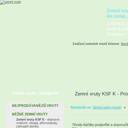
Zemní vru
do země..
Zemních vr
ploty a jin
Prodejce: 
Značení zemních vrutů Krinner
:
Nové
Zemní vruty - kategorie
Zemní vruty KSF K - Pro
NEJPRODÁVANĚJŠÍ VRUTY
Nacházíte se:
Zemní vruty (úvod)
»
BĚŽNÉ ZEMNÍ VRUTY
Zemní vruty KSF E
- dopravní
značení, sloupy, dřevostavby,
Těmito tlačítky podpoříte a doporučí
zahradní domky