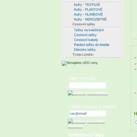
Kufry - TEXTILNÍ
Kufry - PLASTOVÉ
Kufry - HLINÍKOVÉ
Kufry - NEROZBITNÉ
Cestovní tašky
Tašky na kolečkách
Cestovní tašky
Cestovní kabely
Palubní tašky do letadla
Dámske tašky
Troop London
*
*
*
Najít na webu
*
Odběr novinek e-mailem
H
Vyhledávací tagy