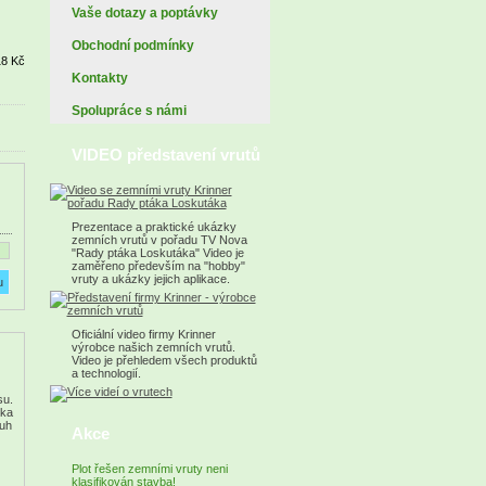
Vaše dotazy a poptávky
Obchodní podmínky
18 Kč
Kontakty
Spolupráce s námi
VIDEO představení vrutů
Prezentace a praktické ukázky
zemních vrutů v pořadu TV Nova
"Rady ptáka Loskutáka" Video je
zaměřeno především na "hobby"
vruty a ukázky jejich aplikace.
Oficiální video firmy Krinner
výrobce našich zemních vrutů.
Video je přehledem všech produktů
a technologií.
su.
ška
ruh
Akce
Plot řešen zemními vruty neni
klasifikován stavba!