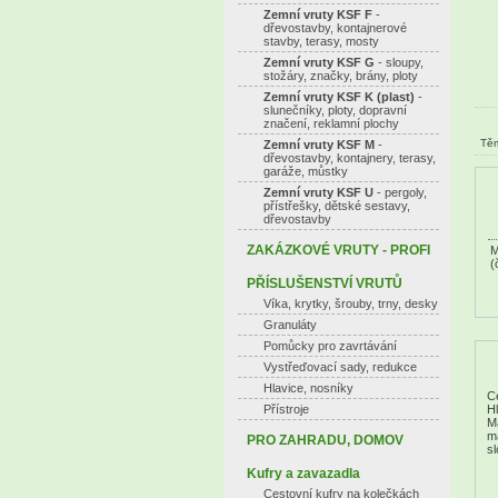
Zemní vruty KSF F
-
dřevostavby, kontajnerové
stavby, terasy, mosty
Zemní vruty KSF G
- sloupy,
stožáry, značky, brány, ploty
Zemní vruty KSF K (plast)
-
slunečníky, ploty, dopravní
značení, reklamní plochy
Těm
Zemní vruty KSF M
-
dřevostavby, kontajnery, terasy,
garáže, můstky
Zemní vruty KSF U
- pergoly,
přístřešky, dětské sestavy,
dřevostavby
ZAKÁZKOVÉ VRUTY - PROFI
M
(
PŘÍSLUŠENSTVÍ VRUTŮ
Víka, krytky, šrouby, trny, desky
Granuláty
Pomůcky pro zavrtávání
Vystřeďovací sady, redukce
Hlavice, nosníky
Ce
Přístroje
Hl
Ma
m
PRO ZAHRADU, DOMOV
sl
Kufry a zavazadla
Cestovní kufry na kolečkách