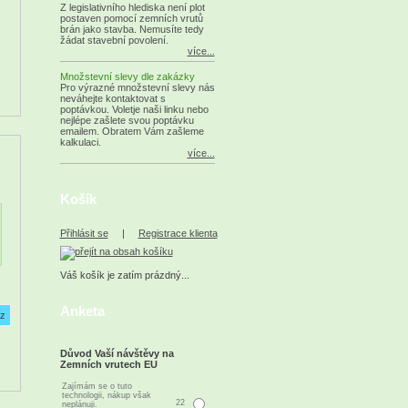
Z legislativního hlediska není plot
postaven pomocí zemních vrutů
brán jako stavba. Nemusíte tedy
žádat stavební povolení.
více...
Množstevní slevy dle zakázky
Pro výrazné množstevní slevy nás
neváhejte kontaktovat s
poptávkou. Voletje naši linku nebo
nejlépe zašlete svou poptávku
emailem. Obratem Vám zašleme
kalkulaci.
více...
Košík
Přihlásit se
|
Registrace klienta
Váš košík je zatím prázdný...
Anketa
Důvod Vaší návštěvy na
Zemních vrutech EU
Zajímám se o tuto
technologii, nákup však
22
neplánuji.