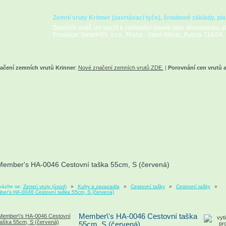
Zemní vruty Krinner (zavrtávací tyče), šroubové základy, pla
Zemních vrutů lze využít k zakládání staveb jako dřevostavby, alt
Prodejce: SmartHEL s.r.o., Praha - Staré Město, Rybná 716/24
ačení zemních vrutů Krinner
:
Nové značení zemních vrutů ZDE.
|
Porovnání cen vrutů 
Member's HA-0046 Cestovní taška 55cm, S (červená)
ázíte se:
Zemní vruty (úvod)
»
Kufry a zavazadla
»
Cestovní tašky
»
Cestovní tašky
»
er's HA-0046 Cestovní taška 55cm, S (červená)
Member\'s HA-0046 Cestovní taška
55cm, S (červená)