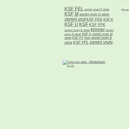
KSF FEL
zemní vruty F série
Těmito
KSF M
zemní vruty U série
zemní vrut
KSF FEK
KSF K
KSF U
KSF
KSF FPK
krinner
zemní vruty E série
zemní
KSF G
zemní vruty M
vruty G série
zemní vruty K
série
KSF PV
Test
zemní vruty
KSF FPL
série