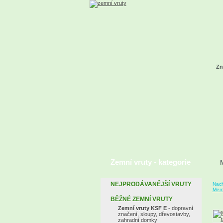
Zn
Zemní vruty - kategorie
NEJPRODÁVANĚJŠÍ VRUTY
Nach
Memb
BĚŽNÉ ZEMNÍ VRUTY
Zemní vruty KSF E
- dopravní
značení, sloupy, dřevostavby,
zahradní domky