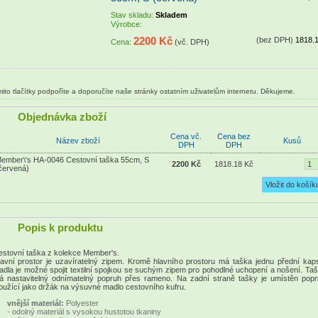
Stav skladu:
Skladem
Výrobce:
2200 Kč
(bez DPH)
1818.
Cena:
(vč. DPH)
ito tlačítky podpoříte a doporučíte naše stránky ostatním uživatelům internetu. Děkujeme.
Objednávka zboží
Cena vč.
Cena bez
Název zboží
Kusů
DPH
DPH
ember\'s HA-0046 Cestovní taška 55cm, S
2200 Kč
1818.18 Kč
červená)
Popis k produktu
stovní taška z kolekce Member's.
avní prostor je uzavíratelný zipem. Kromě hlavního prostoru má taška jednu přední kap
dla je možné spojit textilní spojkou se suchým zipem pro pohodlné uchopení a nošení. Ta
á nastavitelný odnímatelný popruh přes rameno. Na zadní straně tašky je umístěn pop
oužící jako držák na výsuvné madlo cestovního kufru.
vnější materiál:
Polyester
- odolný materiál s vysokou hustotou tkaniny