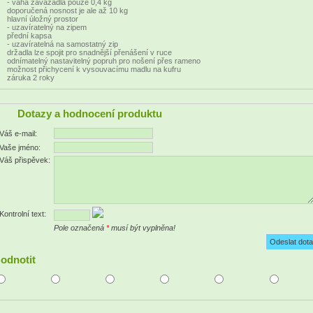
- váha zavazadla pouze 0,4 kg
doporučená nosnost je ale až 10 kg
hlavní úložný prostor
- uzavíratelný na zipem
přední kapsa
- uzavíratelná na samostatný zip
držadla lze spojit pro snadnější přenášení v ruce
odnímatelný nastavitelný popruh pro nošení přes rameno
možnost přichycení k vysouvacímu madlu na kufru
záruka 2 roky
Dotazy a hodnocení produktu
Váš e-mail:
Vaše jméno:
Váš přispěvek:
Kontrolní text:
Pole označená
*
musí být vyplněna!
odnotit