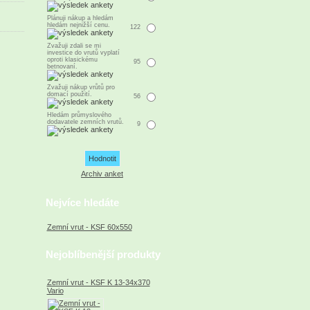
Plánuji nákup a hledám
hledám nejnižší cenu.
122
Zvažuji zdali se mi
investice do vrutů vyplatí
oproti klasickému
95
betnovaní.
Zvažuji nákup vrůtů pro
domací použití.
56
Hledám průmyslového
dodavatele zemních vrutů.
9
Archiv anket
Nejvíce hledáte
Zemní vrut - KSF 60x550
Nejoblíbenější produkty
Zemní vrut - KSF K 13-34x370
Vario