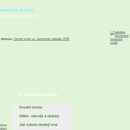
stové vruty do země...
any, terasy, ploty a jiné.
a betonu
:
Zemní vruty vs. betovnoé základy ZDE
O zemních vrutech
Úvodní strana
Video - návody a ukázky
Jak vybrat vhodný vrut