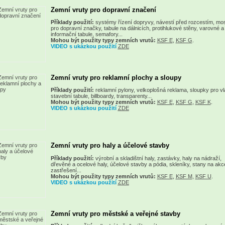
Zemní vruty pro dopravní značení
Příklady použití:
systémy řízení dopryvy, návestí před rozcestím, mo
pro dopravní značky, tabule na dálnicích, protihlukové stěny, varovné a 
informační tabule, semafory...
Mohou být použity typy zemních vrutů:
KSF E
,
KSF G
.
VIDEO s ukázkou použití
ZDE
Zemní vruty pro reklamní plochy a sloupy
Příklady použití:
reklamní pylony, velkoplošná reklama, sloupky pro vla
stavební tabule, billboardy, transparenty...
Mohou být použity typy zemních vrutů:
KSF E
,
KSF G
,
KSF K
.
VIDEO s ukázkou použití
ZDE
Zemní vruty pro haly a účelové stavby
Příklady použití:
výrobní a skladištní haly, zastávky, haly na nádraží,
dřevěné a ocelové haly, účelové stavby a pódia, skleníky, stany na akc
zastřešení...
Mohou být použity typy zemních vrutů:
KSF E
,
KSF M
,
KSF U
.
VIDEO s ukázkou použití
ZDE
Zemní vruty pro městské a veřejné stavby