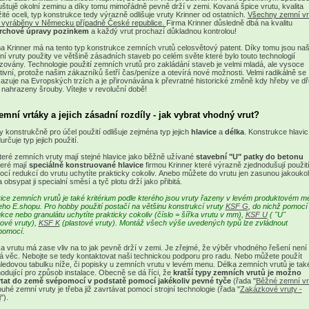
štujě okolní zeminu a díky tomu mimořádně pevně drží v zemi. Kovaná špice vrutu, kvalita
ité oceli, typ konstrukce tedy výrazně odlišuje vruty Krinner od ostatních.
Všechny zemní vr
 vyráběny v Německu případně České republice.
Firma Krinner důsledně dbá na kvalitu
rchové úpravy pozinkem
a každý vrut prochazí důkladnou kontrolou!
a Krinner má na tento typ konstrukce zemních vrutů celosvětový patent. Díky tomu jsou na
í vruty použity ve většině zásadních staveb po celém světe které bylo touto technologií
izovány. Technologie použití zemních vrutů pro zakládání staveb je velmi mladá, ale vysoce
tivní, protože našim zákazníků šetří čas/peníze a otevírá nové možnosti. Velmi radikálně se
azuje na Evropských trzích a je přirovnávána k převratné historické změně kdy hřeby ve d
 nahrazeny šrouby. Vítejte v revoluční době!
emní vrtáky a jejich zásadní rozdíly - jak vybrat vhodný vrut?
y konstrukčně pro účel použití odlišuje zejména typ jejich
hlavice
a
délka
. Konstrukce hlavic
určuje typ jejich použití.
eré zemních vruty mají stejné hlavice jako běžně užívané
stavební "U" patky do betonu
eré mají
speciálně konstruované hlavice
firmou Krinner které výrazně zjednodušují použití
cí redukcí do vrutu uchytíte prakticky cokoliv. Anebo můžete do vrutu jen zasunou jakoukol
a obsypat ji specialní směsí a tyč plotu drží jako přibitá.
ice zemních vrutů je také kritérium podle kterého jsou vruty řazeny v levém produktovém m
ho E.shopu. Pro hobby použití postačí na většinu konstrukcí vruty
KSF G
, do nichž pomocí
kce nebo granulátu uchytíte prakticky cokoliv (číslo = šířka vrutu v mm),
KSF U
( "U"
ové vruty),
KSF K
(plastové vruty). Montáž všech výše uvedených typů lze zvládnout
pomocí.
a vrutu má zase vliv na to jak pevně drží v zemi. Je zřejmé, že výběr vhodného řešení není
á věc. Nebojte se tedy kontaktovat naši technickou podporu pro radu. Nebo můžete použít
ledovou tabulku níže, či popisky u zemních vrutu v levém menu. Délka zemních vrutů je tak
odující pro způsob instalace. Obecně se dá říci, že
kratší typy zemních vrutů je možno
rtat do země svépomocí v podstatě pomocí jakékoliv pevné tyče
(řada "
Běžné zemní vr
ouhé zemní vruty je třeba již zavrtávat pomocí strojní technologie (řada "
Zakázkové vruty -
i
").