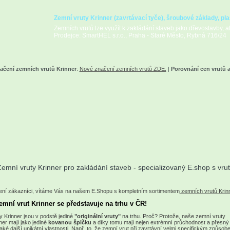
Zemní vruty Krinner (zavrtávací tyče), šroubové základy, pla
Zemních vrutů lze využít k zakládání staveb jako dřevostavby, alt
Prodejce: SmartHEL s.r.o., Praha - Staré Město, Rybná 716/24
ačení zemních vrutů Krinner
:
Nové značení zemních vrutů ZDE.
|
Porovnání cen vrutů 
emní vruty Krinner pro zakládání staveb - specializovaný E.shop s vru
ní zákazníci, vítáme Vás na našem E.Shopu s kompletním sortimentem
zemních vrutů Krin
emní vrut Krinner se představuje na trhu v ČR!
y Krinner jsou v podstě jediné
"originální vruty"
na trhu. Proč? Protože, naše zemní vruty
ner mají jako jediné
kovanou špičku
a díky tomu mají nejen extrémní průchodnost a přesný 
také další unikátní vlastnosti. Např. to, že zemní vrut při zavrtávní velmi specifickým způsob