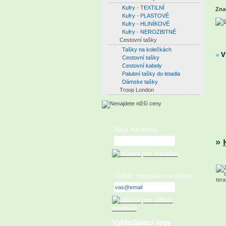
Kufry - TEXTILNÍ
Zna
Kufry - PLASTOVÉ
Kufry - HLINÍKOVÉ
Kufry - NEROZBITNÉ
Cestovní tašky
Tašky na kolečkách
»
V
Cestovní tašky
Cestovní kabely
Palubní tašky do letadla
Dámske tašky
Troop London
Najít na webu
»
Odběr novinek e-mailem
Vyhledávací tagy