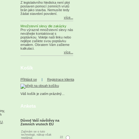
Z legislativního hlediska není plot
postaven pomocí zemních vrutů
brán jako stavba. Nemusíte tedy
žádat stavební povolení.
více...
Množstevní slevy dle zakázky
Pro výrazné množstevní slevy nás
neváhejte kontaktovat s
poptávkou. Voletje naši linku nebo
nejlépe zašlete svou poptávku
emailem. Obratem Vám zašleme
kalkulaci.
více...
Košík
Přihlásit se
|
Registrace klienta
Váš košík je zatím prázdný...
Anketa
ěny,
h
Důvod Vaší návštěvy na
 U
.
Zemních vrutech EU
Zajímám se o tuto
technologii, nákup však
22
neplánuji.