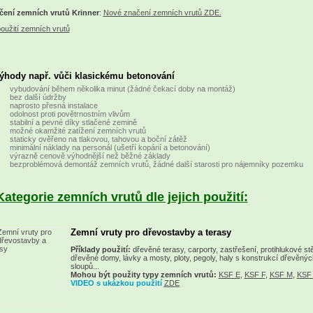
čení zemních vrutů Krinner
:
Nové značení zemních vrutů ZDE.
ýhody např. vůči klasickému betonování
vybudování během několika minut (žádné čekací doby na montáž)
bez další údržby
naprosto přesná instalace
odolnost proti povětrnostním vlivům
stabilní a pevné díky stlačené zemině
možné okamžité zatížení zemních vrutů
staticky ověřeno na tlakovou, tahovou a boční zátěž
minimální náklady na personál (ušetří kopání a betonování)
výrazně cenově výhodnější než běžné základy
bezproblémová demontáž zemních vrutů, žádné další starosti pro nájemníky pozemku
Kategorie zemních vrutů dle jejich použití:
Zemní vruty pro dřevostavby a terasy
Příklady použití:
dřevěné terasy, carporty, zastřešení, protihlukové st
dřevěné domy, lávky a mosty, ploty, pegoly, haly s konstrukcí dřevěnýc
sloupů...
Mohou být použity typy zemních vrutů:
KSF E
,
KSF F
,
KSF M
,
KSF
VIDEO s ukázkou použití
ZDE