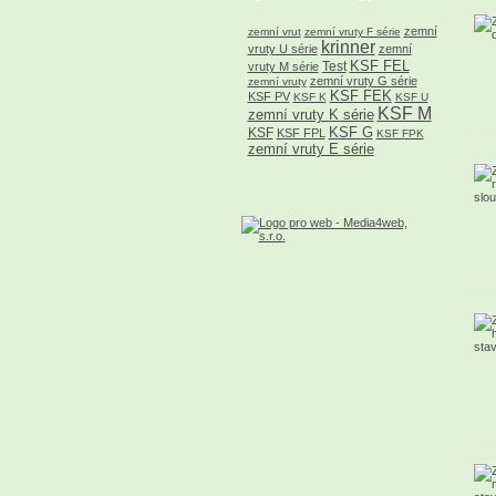
zemní
zemní vrut
zemní vruty F série
krinner
vruty U série
zemní
KSF FEL
Test
vruty M série
zemní vruty G série
zemní vruty
KSF FEK
KSF PV
KSF K
KSF U
KSF M
zemní vruty K série
KSF G
KSF
KSF FPL
KSF FPK
zemní vruty E série