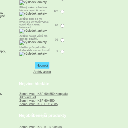
Plánuji nákup a hledám
hledám nejnižší cenu.
122
sty
jiné
Zvažuji zdali se mi
investice do vrutů vyplatí
oproti klasickému
95
betnovaní.
Zvažuji nákup vrůtů pro
domací použití.
56
Hledám průmyslového
dodavatele zemních vrutů.
jky,
9
Archiv anket
Nejvíce hledáte
e,
Zemní vrut - KSF 60x550 Kompakt
Allround Set
Zemní vrut - KSF 60x550
Zemní vrut - KSF U 71x685
Nejoblíbenější produkty
Zemní vrut - KSF K 13-34x370