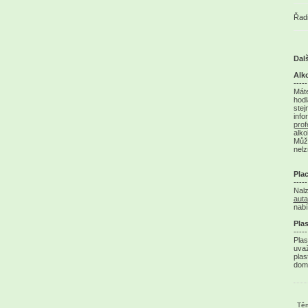
Řadi
Dal
Alko
-----
Máte
hodl
stej
info
prof
alko
Můž
nelz
Plac
-----
Nalz
auta
nabí
Pla
-----
Plas
uva
plas
domá
Těm