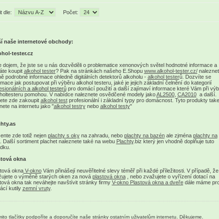
t dle:
Počet:
ší naše internetové obchody:
hol-tester.cz
 dojem, že jste se u nás dozvěděli o problematice xenonových světel hodnotné informace a
áte koupit
alkohol tester
? Pak na stránkách našeho E.Shopu
www.alkohol-tester.cz/
naleznet
ně podrobné informace ohledně digitálních detektorů alkoholu -
alkohol tester
ů. Dozvíte se
rmace jak postupovat při výběru alkohol testeru, jaké je jejich základní čelnění do kategorií
esionálních
a alkohol testerů
pro domácí použití a další zajímaví informace které Vám při vý
holtesteru pomohou. V nabídce naleznete osvědčené modely jako
AL2500
,
CA2010
a další.
ete zde zakoupit
alkohol test
profesionální i základní typy pro domácnost. Tyto produkty tak
nete na internetu jako "
alkohol testry
nebo
alkohol testy
"
hty.as
ente zde totiž nejen
plachty s oky
na zahradu, nebo
plachty na bazén
ale zjména
plachty na
. Další sortiment plachet naleznete také na webu
Plachty
.biz který jen vhodně doplňuje tuto
dku.
stová okna
tová okna
V-okno
Vám přinášejí neuvěřitelné slevy téměř při každé příležitosti. V případě, že
žujete o výměně starých oken za nová
plastová okna
, nebo zvažujete o vyřízení dotací na
tová okna tak neváhejte navštívit stránky firmy
V-okno Plastová okna a dveře
dále máme pr
cí kutily
zemní vruty
.
ito tlačítky podpoříte a doporučíte naše stránky ostatním uživatelům internetu. Děkujeme.