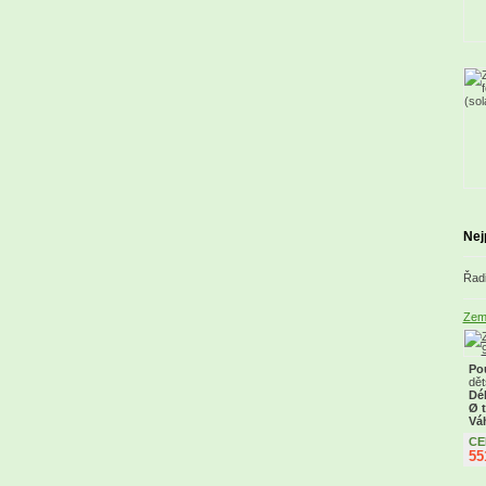
Nej
Řadi
Zemn
Pou
dět
Dél
Ø 
Vá
CE
55