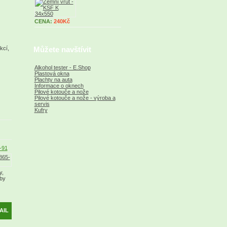
CENA:
240Kč
kcí,
Můžete navštívit
Alkohol tester - E.Shop
Plastová okna
Plachty na auta
Informace o oknech
Pilové kotouče a nože
Pilové kotouče a nože - výroba a
servis
Kufry
-91
y,
vby
AIL