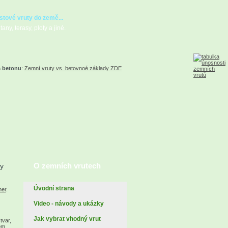
stové vruty do země...
any, terasy, ploty a jiné.
a betonu
:
Zemní vruty vs. betovnoé základy ZDE
O zemních vrutech
ty
Úvodní strana
ner
.
Video - návody a ukázky
Jak vybrat vhodný vrut
tvar,
em