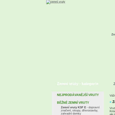
Zn
Zemní vruty - kategorie
Z
NEJPRODÁVANĚJŠÍ VRUTY
Váže
»
Z
BĚŽNÉ ZEMNÍ VRUTY
Zemní vruty KSF E
- dopravní
Vrut
značení, sloupy, dřevostavby,
Krin
zahradní domky
ale 