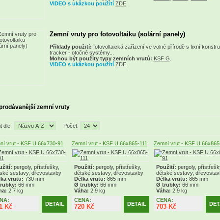
VIDEO s ukázkou použití
ZDE
Zemní vruty pro fotovoltaiku (solární panely)
Příklady použití:
fotovoltaická zařízení ve volné přírodě s fixní konstru
tracker - otočné systémy...
Mohou být použity typy zemních vrutů:
KSF G
.
VIDEO s ukázkou použití
ZDE
prodávanější zemní vruty
t dle:
Počet:
í vrut - KSF U 66x730-91
Zemní vrut - KSF U 66x865-111
Zemní vrut - KSF U 66x865
žití:
pergoly, přístřešky,
Použití:
pergoly, přístřešky,
Použití:
pergoly, přístřešk
ské sestavy, dřevostavby
dětské sestavy, dřevostavby
dětské sestavy, dřevosta
ka vrutu:
730 mm
Délka vrutu:
865 mm
Délka vrutu:
865 mm
trubky:
66 mm
Ø trubky:
66 mm
Ø trubky:
66 mm
ha:
2,7 kg
Váha:
2,9 kg
Váha:
2,9 kg
NA:
CENA:
CENA:
DETAIL
DETAIL
DET
1 Kč
720 Kč
703 Kč