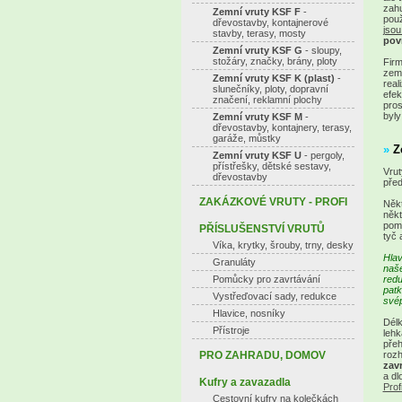
zahu
Zemní vruty KSF F
-
použ
dřevostavby, kontajnerové
jsou
stavby, terasy, mosty
pov
Zemní vruty KSF G
- sloupy,
stožáry, značky, brány, ploty
Firm
zemn
Zemní vruty KSF K (plast)
-
real
slunečníky, ploty, dopravní
efek
značení, reklamní plochy
pros
byly
Zemní vruty KSF M
-
dřevostavby, kontajnery, terasy,
garáže, můstky
»
Z
Zemní vruty KSF U
- pergoly,
přístřešky, dětské sestavy,
Vrut
dřevostavby
před
ZAKÁZKOVÉ VRUTY - PROFI
Někt
někt
pomo
PŘÍSLUŠENSTVÍ VRUTŮ
tyč 
Víka, krytky, šrouby, trny, desky
Hlav
Granuláty
naše
redu
Pomůcky pro zavrtávání
patk
Vystřeďovací sady, redukce
své
Hlavice, nosníky
Délk
Přístroje
lehk
přeh
rozh
PRO ZAHRADU, DOMOV
zav
a dl
Kufry a zavazadla
Prof
Cestovní kufry na kolečkách