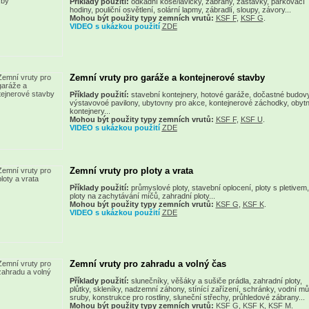
Příklady použití:
odkadní koše/lavičky, zábrany, zastávky, parkovací
hodiny, pouliční osvětlení, solární lapmy, zábradlí, sloupy, závory...
Mohou být použity typy zemních vrutů:
KSF F
,
KSF G
.
VIDEO s ukázkou použití
ZDE
Zemní vruty pro garáže a kontejnerové stavby
Příklady použití:
stavební kontejnery, hotové garáže, dočastné budovy
výstavovoé pavilony, ubytovny pro akce, kontejnerové záchodky, obyt
kontejnery...
Mohou být použity typy zemních vrutů:
KSF F
,
KSF U
.
VIDEO s ukázkou použití
ZDE
Zemní vruty pro ploty a vrata
Příklady použití:
průmyslové ploty, stavební oplocení, ploty s pletivem,
ploty na zachytávání míčů, zahradní ploty...
Mohou být použity typy zemních vrutů:
KSF G
,
KSF K
.
VIDEO s ukázkou použití
ZDE
Zemní vruty pro zahradu a volný čas
Příklady použití:
slunečníky, věšáky a sušiče prádla, zahradní ploty,
plůtky, skleníky, nadzemní záhony, stínící zařízení, schránky, vodní mů
sruby, konstrukce pro rostliny, sluneční střechy, průhledové zábrany...
Mohou být použity typy zemních vrutů:
KSF G
,
KSF K
,
KSF M
.