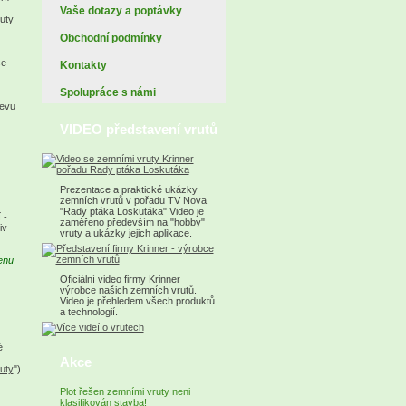
Vaše dotazy a poptávky
uty
Obchodní podmínky
še
Kontakty
Spolupráce s námi
řevu
VIDEO představení vrutů
Prezentace a praktické ukázky
zemních vrutů v pořadu TV Nova
"Rady ptáka Loskutáka" Video je
 -
zaměřeno především na "hobby"
iv
vruty a ukázky jejich aplikace.
enu
Oficiální video firmy Krinner
výrobce našich zemních vrutů.
Video je přehledem všech produktů
a technologií.
é
Akce
uty
")
Plot řešen zemními vruty neni
klasifikován stavba!