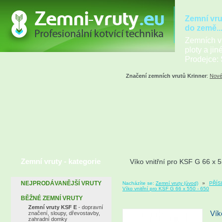
Zemní vru
do země..
Zemních vr
ploty a jin
Prodejce: 
Značení zemních vrutů Krinner
:
Nové
Zemní vruty - kategorie
Víko vnitřní pro KSF G 66 x 
NEJPRODÁVANĚJŠÍ VRUTY
Nacházíte se:
Zemní vruty (úvod)
»
PŘÍS
Víko vnitřní pro KSF G 66 x 550 - 650
BĚŽNÉ ZEMNÍ VRUTY
Zemní vruty KSF E
- dopravní
Vík
značení, sloupy, dřevostavby,
zahradní domky