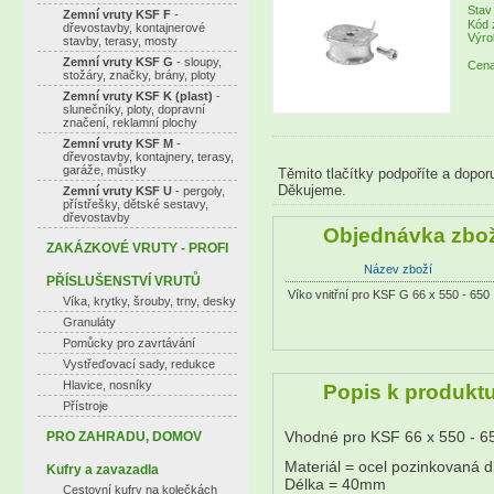
Stav
Zemní vruty KSF F
-
Kód 
dřevostavby, kontajnerové
Výro
stavby, terasy, mosty
Zemní vruty KSF G
- sloupy,
Cena
stožáry, značky, brány, ploty
Zemní vruty KSF K (plast)
-
slunečníky, ploty, dopravní
značení, reklamní plochy
Zemní vruty KSF M
-
dřevostavby, kontajnery, terasy,
garáže, můstky
Těmito tlačítky podpoříte a dopor
Děkujeme.
Zemní vruty KSF U
- pergoly,
přístřešky, dětské sestavy,
dřevostavby
Objednávka zbož
ZAKÁZKOVÉ VRUTY - PROFI
Název zboží
PŘÍSLUŠENSTVÍ VRUTŮ
Víko vnitřní pro KSF G 66 x 550 - 650
Víka, krytky, šrouby, trny, desky
Granuláty
Pomůcky pro zavrtávání
Vystřeďovací sady, redukce
Hlavice, nosníky
Popis k produkt
Přístroje
Vhodné pro KSF 66 x 550 - 6
PRO ZAHRADU, DOMOV
Materiál = ocel pozinkovaná 
Kufry a zavazadla
Délka = 40mm
Cestovní kufry na kolečkách