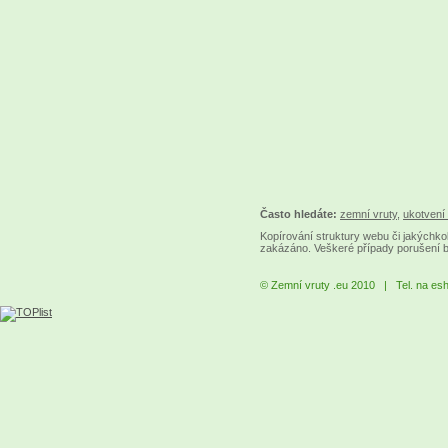
Často hledáte:
zemní vruty
,
ukotvení 
Kopírování struktury webu či jakýchkol
zakázáno. Veškeré případy porušení 
© Zemní vruty .eu 2010 | Tel. na es