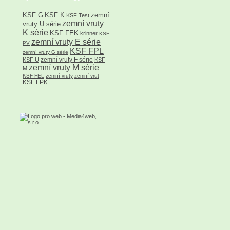
KSF G
KSF K
zemní
KSF
Test
zemní vruty
vruty U série
K série
KSF FEK
krinner
KSF
zemní vruty E série
PV
KSF FPL
zemní vruty G série
zemní vruty F série
KSF U
KSF
zemní vruty M série
M
KSF FEL
zemní vruty
zemní vrut
KSF FPK