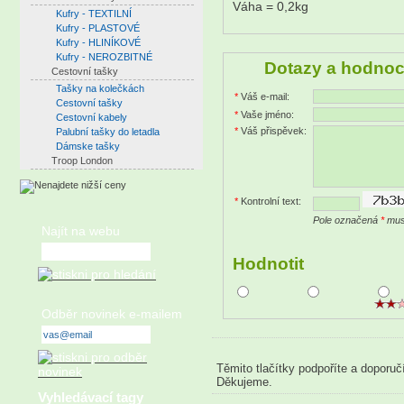
Váha = 0,2kg
Kufry - TEXTILNÍ
Kufry - PLASTOVÉ
Kufry - HLINÍKOVÉ
Kufry - NEROZBITNÉ
Dotazy a hodnoc
Cestovní tašky
Tašky na kolečkách
*
Váš e-mail:
Cestovní tašky
*
Vaše jméno:
Cestovní kabely
*
Váš přispěvek:
Palubní tašky do letadla
Dámske tašky
Troop London
*
Kontrolní text:
Pole označená
*
musí
Najít na webu
Hodnotit
Odběr novinek e-mailem
Těmito tlačítky podpoříte a doporuč
Děkujeme.
Vyhledávací tagy