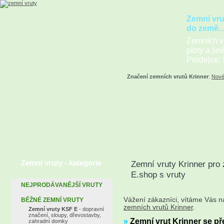
Zemní vru
do země..
Zemních vr
ploty a jin
Prodejce: 
Značení zemních vrutů Krinner
:
Nové
Zemní vruty - kategorie
Zemní vruty Krinner pro 
E.shop s vruty
NEJPRODÁVANĚJŠÍ VRUTY
Vážení zákazníci, vítáme Vás 
BĚŽNÉ ZEMNÍ VRUTY
zemních vrutů Krinner
.
Zemní vruty KSF E
- dopravní
značení, sloupy, dřevostavby,
»
Zemní vrut Krinner se př
zahradní domky