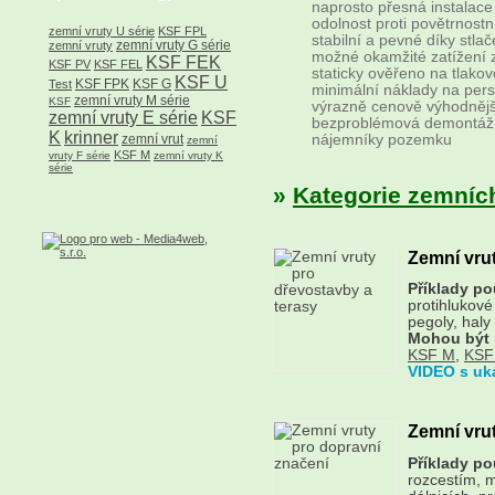
naprosto přesná instalace
odolnost proti povětrnost
zemní vruty U série
KSF FPL
stabilní a pevné díky stl
zemní vruty G série
zemní vruty
možné okamžité zatížení 
KSF FEK
KSF PV
KSF FEL
staticky ověřeno na tlako
KSF U
KSF FPK
KSF G
Test
minimální náklady na pers
zemní vruty M série
KSF
výrazně cenově výhodnějš
zemní vruty E série
KSF
bezproblémová demontáž z
K
krinner
nájemníky pozemku
zemní vrut
zemní
KSF M
vruty F série
zemní vruty K
série
»
Kategorie zemních 
Zemní vrut
Příklady pou
protihlukové
pegoly, haly
Mohou být 
KSF M
,
KSF
VIDEO s uk
Zemní vru
Příklady pou
rozcestím, m