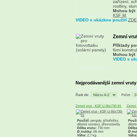
zařízení, sc
rostliny, sl
Mohou být 
KSF M
.
VIDEO s ukázkou použití
ZDE
Zemní vrut
Příklady pou
fixní konstru
Mohou být 
VIDEO s uk
Nejprodávanější zemní vruty
Řadit dle:
Počet:
Zemní vrut - KSF U 66x730-91
Zemní 
Použití:
pergoly, přístřešky,
Použi
dětské sestavy, dřevostavby
dětsk
Délka vrutu:
730 mm
Délka
Ø trubky:
66 mm
Ø tru
Váha:
2,7 kg
Váha