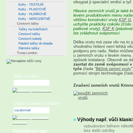
obsypat ji specialní směsí a tyč p
Kufry - TEXTILNÍ
Kufry - PLASTOVÉ
Hlavice zemních vrutů je také k
Kufry - HLINÍKOVÉ
levém produktovém menu našeho
Kufry - NEROZBITNÉ
většinu konstrukcí vruty
KSF G
Cestovní tašky
uchytíte prakticky cokoliv (čísl
patkové vruty),
KSF K
(plastové
Tašky na kolečkách
lze zvládnout svépomocí.
Cestovní tašky
Cestovní kabely
Délka vrutu má zase vliv na to 
Palubní tašky do letadla
vhodného řešení není lehká věc
Dámske tašky
podporu pro radu. Nebo můžete 
Troop London
u zemních vrutu v levém menu. 
způsob instalace. Obecně se dá
zavrtat do země svépomocí v
tyče
(řada "
Běžné zemní vruty
"
pomocí strojní technologie (řad
Najít na webu
Značení zemních vrutů Krinn
Odběr novinek e-mailem
»
Výhody např. vůči klasi
vybudování během několik
bez další údržby
Vyhledávací tagy