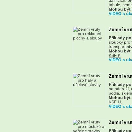
dálnicích, p
tabule, sema
Mohou být 
VIDEO s uk
Zemní vrut
Příklady pou
sloupky pro v
transparenty.
Mohou být 
KSF K
.
VIDEO s uk
Zemní vrut
Příklady pou
na nádraží, 
pódia, sklen
Mohou být 
KSF U
.
VIDEO s uk
Zemní vrut
Příklady pou