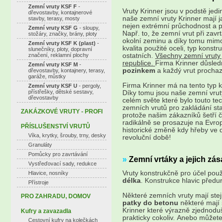
Zemní vruty KSF F
-
Vruty Krinner jsou v podstě jed
dřevostavby, kontajnerové
naše zemní vruty Krinner mají j
stavby, terasy, mosty
nejen extrémní průchodnost a pře
Zemní vruty KSF G
- sloupy,
Např. to, že zemní vrut při zav
stožáry, značky, brány, ploty
okolní zeminu a díky tomu mimo
Zemní vruty KSF K (plast)
-
kvalita použité oceli, typ konst
slunečníky, ploty, dopravní
značení, reklamní plochy
ostatních.
Všechny zemní vruty
republice.
Firma Krinner důsled
Zemní vruty KSF M
-
pozinkem
a každý vrut prochaz
dřevostavby, kontajnery, terasy,
garáže, můstky
Firma Krinner má na tento typ 
Zemní vruty KSF U
- pergoly,
přístřešky, dětské sestavy,
Díky tomu jsou naše zemní vrut
dřevostavby
celém světe které bylo touto tec
zemních vrutů pro zakládání sta
ZAKÁZKOVÉ VRUTY - PROFI
protože našim zákazníků šetří 
radikálně se prosazuje na Evrop
PŘÍSLUŠENSTVÍ VRUTŮ
historické změně kdy hřeby ve d
Víka, krytky, šrouby, trny, desky
revoluční době!
Granuláty
Pomůcky pro zavrtávání
»
Zemní vrtáky a jejich zás
Vystřeďovací sady, redukce
Vruty konstrukčně pro účel použi
Hlavice, nosníky
délka
. Konstrukce hlavic předurč
Přístroje
Některé zemních vruty mají ste
PRO ZAHRADU, DOMOV
patky do betonu
některé mají
Krinner které výrazně zjednoduš
Kufry a zavazadla
prakticky cokoliv. Anebo můžete
Cestovní kufry na kolečkách