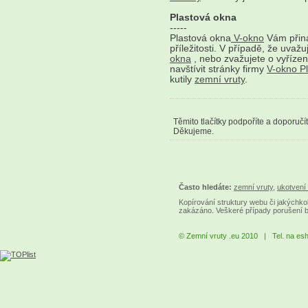
Plastová okna
-----
Plastová okna
V-okno
Vám přiná
příležitosti. V případě, že uva
okna
, nebo zvažujete o vyřízen
navštívit stránky firmy
V-okno P
kutily
zemní vruty
.
Těmito tlačítky podpoříte a doporučí
Děkujeme.
Často hledáte:
zemní vruty
,
ukotvení 
Kopírování struktury webu či jakýchkol
zakázáno. Veškeré případy porušení 
© Zemní vruty .eu 2010 | Tel. na es