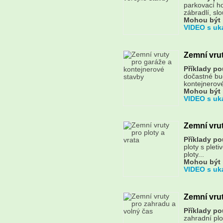
parkovací ho
zábradlí, slo
Mohou být 
VIDEO s uk
Zemní vrut
Příklady pou
dočastné bu
kontejnerové
Mohou být 
VIDEO s uk
Zemní vrut
Příklady pou
ploty s plet
ploty...
Mohou být 
VIDEO s uk
Zemní vrut
Příklady pou
zahradní plo