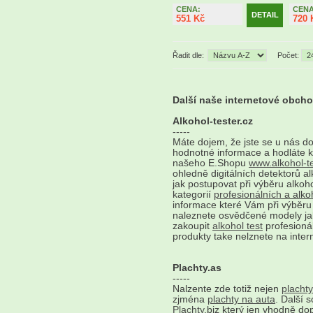
CENA:
CENA
DETAIL
551 Kč
720 
Řadit dle:
Počet:
Další naše internetové obch
Alkohol-tester.cz
-----
Máte dojem, že jste se u nás d
hodnotné informace a hodláte 
našeho E.Shopu
www.alkohol-te
ohledně digitálních detektorů a
jak postupovat při výběru alkohol
kategorií
profesionálních
a alkoh
informace které Vám při výběru
naleznete osvědčené modely j
zakoupit
alkohol test
profesionál
produkty take nelznete na intern
Plachty.as
-----
Nalzente zde totiž nejen
plachty
zjména
plachty na auta
. Další 
Plachty
.biz který jen vhodně do