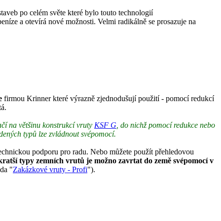
taveb po celém světe které bylo touto technologií
peníze a otevírá nové možnosti. Velmi radikálně se prosazuje na
ce
firmou Krinner které výrazně zjednodušují použití - pomocí redukcí
tá.
čí na většinu konstrukcí vruty
KSF G
, do nichž pomocí redukce nebo
dených typů lze zvládnout svépomocí.
i technickou podporu pro radu. Nebo můžete použít přehledovou
kratší typy zemních vrutů je možno zavrtat do země svépomocí v
ada "
Zakázkové vruty - Profi
").