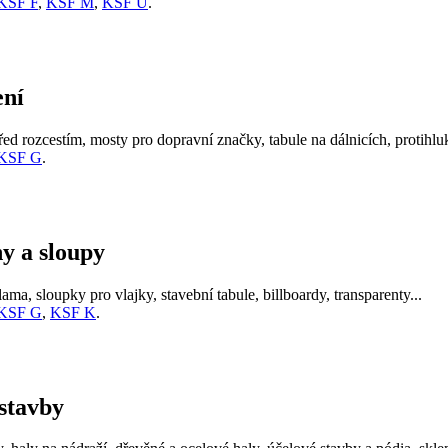
KSF F
,
KSF M
,
KSF U
.
ení
ed rozcestím, mosty pro dopravní značky, tabule na dálnicích, protihluk
KSF G
.
y a sloupy
ma, sloupky pro vlajky, stavební tabule, billboardy, transparenty...
KSF G
,
KSF K
.
 stavby