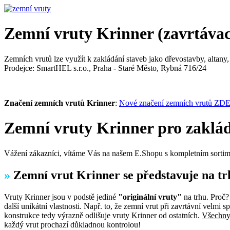
Zemní vruty Krinner (zavrtávací
Zemních vrutů lze využít k zakládání staveb jako dřevostavby, altany, 
Prodejce: SmartHEL s.r.o., Praha - Staré Město, Rybná 716/24
Značení zemních vrutů Krinner
:
Nové značení zemních vrutů ZDE
Zemní vruty Krinner pro zakládá
Vážení zákazníci, vítáme Vás na našem E.Shopu s kompletním sorti
»
Zemní vrut Krinner se představuje na t
Vruty Krinner jsou v podstě jediné
"originální vruty"
na trhu. Proč?
další unikátní vlastnosti. Např. to, že zemní vrut při zavrtávní velm
konstrukce tedy výrazně odlišuje vruty Krinner od ostatních.
Všechny
každý vrut prochazí důkladnou kontrolou!