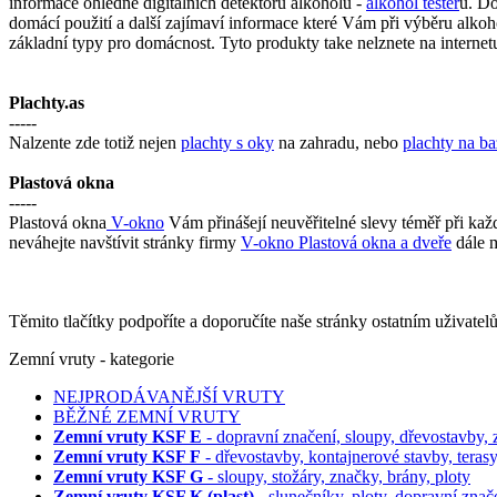
informace ohledně digitálních detektorů alkoholu -
alkohol tester
ů. Do
domácí použití a další zajímaví informace které Vám při výběru alk
základní typy pro domácnost. Tyto produkty take nelznete na internet
Plachty.as
-----
Nalzente zde totiž nejen
plachty s oky
na zahradu, nebo
plachty na b
Plastová okna
-----
Plastová okna
V-okno
Vám přinášejí neuvěřitelné slevy téměř při kaž
neváhejte navštívit stránky firmy
V-okno Plastová okna a dveře
dále 
Těmito tlačítky podpoříte a doporučíte naše stránky ostatním uživate
Zemní vruty - kategorie
NEJPRODÁVANĚJŠÍ VRUTY
BĚŽNÉ ZEMNÍ VRUTY
Zemní vruty KSF E
- dopravní značení, sloupy, dřevostavby,
Zemní vruty KSF F
- dřevostavby, kontajnerové stavby, teras
Zemní vruty KSF G
- sloupy, stožáry, značky, brány, ploty
Zemní vruty KSF K (plast)
- slunečníky, ploty, dopravní znač