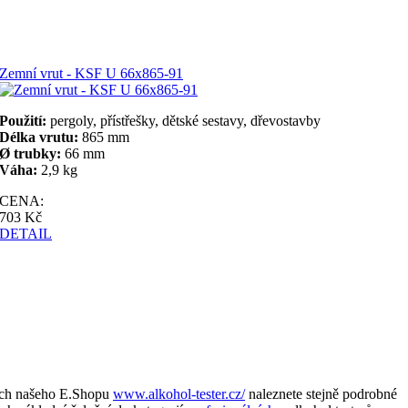
Zemní vrut - KSF U 66x865-91
Použití:
pergoly, přístřešky, dětské sestavy, dřevostavby
Délka vrutu:
865 mm
Ø trubky:
66 mm
Váha:
2,9 kg
CENA:
703 Kč
DETAIL
ách našeho E.Shopu
www.alkohol-tester.cz/
naleznete stejně podrobné