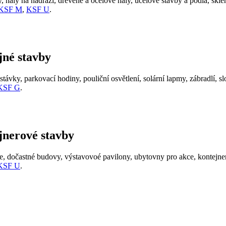
, haly na nádraží, dřevěné a ocelové haly, účelové stavby a pódia, sklen
KSF M
,
KSF U
.
jné stavby
távky, parkovací hodiny, pouliční osvětlení, solární lapmy, zábradlí, sl
KSF G
.
jnerové stavby
e, dočastné budovy, výstavovoé pavilony, ubytovny pro akce, kontejne
KSF U
.