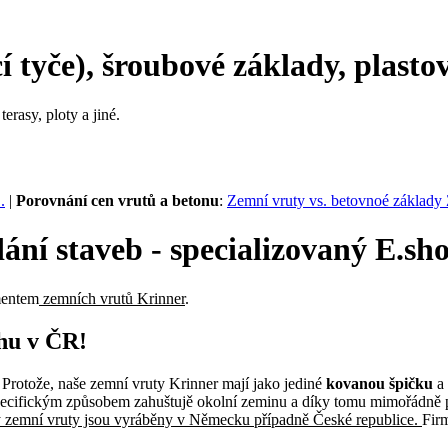
 tyče), šroubové základy, plastov
terasy, ploty a jiné.
.
|
Porovnání cen vrutů a betonu
:
Zemní vruty vs. betovnoé základ
ní staveb - specializovaný E.sho
mentem
zemních vrutů Krinner
.
rhu v ČR!
 Protože, naše zemní vruty Krinner mají jako jediné
kovanou špičku
a
i specifickým způsobem zahuštujě okolní zeminu a díky tomu mimořádně p
 zemní vruty jsou vyráběny v Německu případně České republice.
Fir