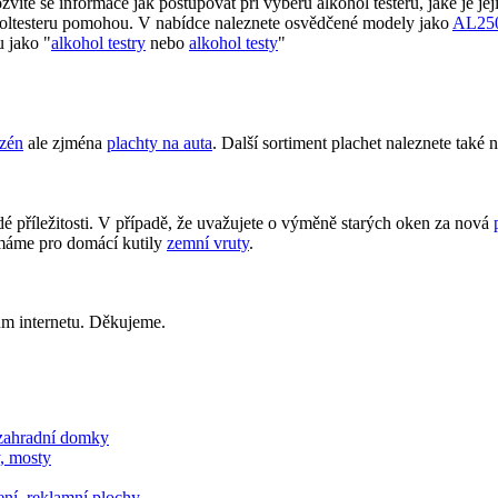
zvíte se informace jak postupovat při výběru alkohol testeru, jaké je je
oholtesteru pomohou. V nabídce naleznete osvědčené modely jako
AL25
u jako "
alkohol testry
nebo
alkohol testy
"
azén
ale zjména
plachty na auta
. Další sortiment plachet naleznete také
dé příležitosti. V případě, že uvažujete o výměně starých oken za nová
máme pro domácí kutily
zemní vruty
.
lům internetu. Děkujeme.
 zahradní domky
y, mosty
ení, reklamní plochy