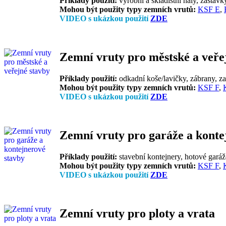
Příklady použití:
výrobní a skladištní haly, zastávky
Mohou být použity typy zemních vrutů:
KSF E
,
VIDEO s ukázkou použití
ZDE
Zemní vruty pro městské a veře
Příklady použití:
odkadní koše/lavičky, zábrany, zas
Mohou být použity typy zemních vrutů:
KSF F
,
VIDEO s ukázkou použití
ZDE
Zemní vruty pro garáže a konte
Příklady použití:
stavební kontejnery, hotové garáž
Mohou být použity typy zemních vrutů:
KSF F
,
VIDEO s ukázkou použití
ZDE
Zemní vruty pro ploty a vrata