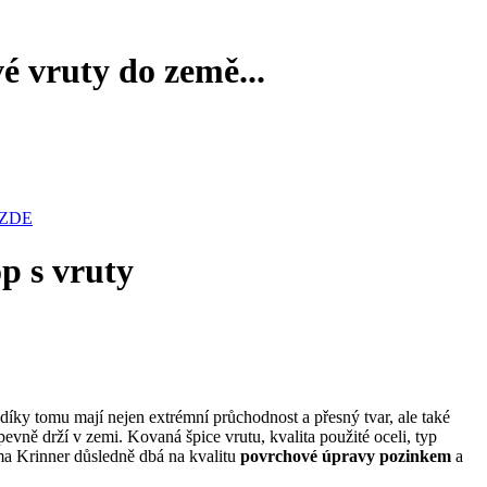
é vruty do země...
y ZDE
p s vruty
 díky tomu mají nejen extrémní průchodnost a přesný tvar, ale také
evně drží v zemi. Kovaná špice vrutu, kvalita použité oceli, typ
ma Krinner důsledně dbá na kvalitu
povrchové úpravy pozinkem
a