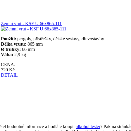
Zemní vrut - KSF U 66x865-111
Použití:
pergoly, přístřešky, dětské sestavy, dřevostavby
Délka vrutu:
865 mm
Ø trubky:
66 mm
Váha:
2,9 kg
CENA:
720 Kč
DETAIL
ětel hodnotné informace a hodláte koupit
alkohol tester
? Pak na stránk