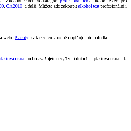
jich základní čelnění do kategorií
profesionálních
a alkohol testerů
pro
00
,
CA2010
a další. Můžete zde zakoupit
alkohol test
profesionální i
 na webu
Plachty
.biz který jen vhodně doplňuje tuto nabídku.
plastová okna
, nebo zvažujete o vyřízení dotací na plastová okna tak