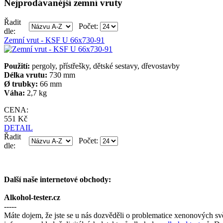
Nejprodávanější zemní vruty
Řadit
Počet:
dle:
Zemní vrut - KSF U 66x730-91
Použití:
pergoly, přístřešky, dětské sestavy, dřevostavby
Délka vrutu:
730 mm
Ø trubky:
66 mm
Váha:
2,7 kg
CENA:
551 Kč
DETAIL
Řadit
Počet:
dle:
Další naše internetové obchody:
Alkohol-tester.cz
-----
Máte dojem, že jste se u nás dozvěděli o problematice xenonových sv