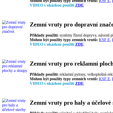
Mohou být použity typy zemních vrutů:
KSF E
,
VIDEO s ukázkou použití
ZDE
Zemní vruty pro dopravní znač
Příklady použití:
systémy řízení dopryvy, návestí př
Mohou být použity typy zemních vrutů:
KSF E
,
VIDEO s ukázkou použití
ZDE
Zemní vruty pro reklamní ploch
Příklady použití:
reklamní pylony, velkoplošná rekla
Mohou být použity typy zemních vrutů:
KSF E
,
VIDEO s ukázkou použití
ZDE
Zemní vruty pro haly a účelové