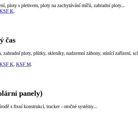
í, ploty s pletivem, ploty na zachytávání míčů, zahradní ploty...
KSF K
.
ý čas
, zahradní ploty, plůtky, skleníky, nadzemní záhony, stínící zařízení, sc
KSF K
,
KSF M
.
olární panely)
rodě s fixní konstrukcí, tracker - otočné systémy...