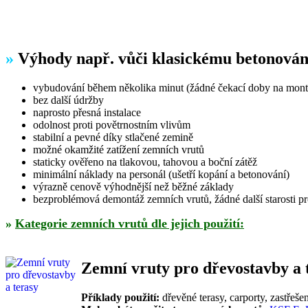
»
Výhody např. vůči klasickému betonován
vybudování během několika minut (žádné čekací doby na mont
bez další údržby
naprosto přesná instalace
odolnost proti povětrnostním vlivům
stabilní a pevné díky stlačené zemině
možné okamžité zatížení zemních vrutů
staticky ověřeno na tlakovou, tahovou a boční zátěž
minimální náklady na personál (ušetří kopání a betonování)
výrazně cenově výhodnější než běžné základy
bezproblémová demontáž zemních vrutů, žádné další starosti 
»
Kategorie zemních vrutů dle jejich použití:
Zemní vruty pro dřevostavby a 
Příklady použití:
dřevěné terasy, carporty, zastřeše