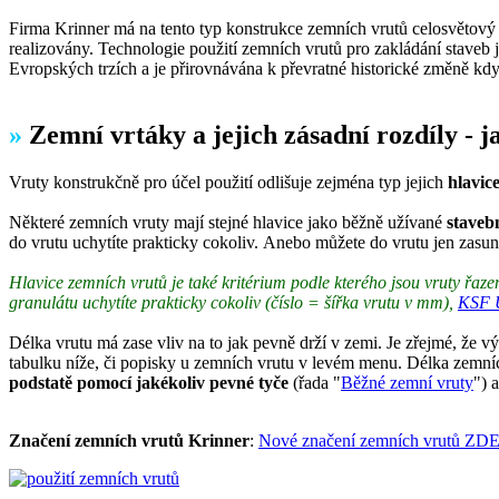
Firma Krinner má na tento typ konstrukce zemních vrutů celosvětový p
realizovány. Technologie použití zemních vrutů pro zakládání staveb j
Evropských trzích a je přirovnávána k převratné historické změně kdy
»
Zemní vrtáky a jejich zásadní rozdíly - 
Vruty konstrukčně pro účel použití odlišuje zejména typ jejich
hlavic
Některé zemních vruty mají stejné hlavice jako běžně užívané
staveb
do vrutu uchytíte prakticky cokoliv. Anebo můžete do vrutu jen zasunou
Hlavice zemních vrutů je také kritérium podle kterého jsou vruty řa
granulátu uchytíte prakticky cokoliv (číslo = šířka vrutu v mm),
KSF 
Délka vrutu má zase vliv na to jak pevně drží v zemi. Je zřejmé, že 
tabulku níže, či popisky u zemních vrutu v levém menu. Délka zemních
podstatě pomocí jakékoliv pevné tyče
(řada "
Běžné zemní vruty
") 
Značení zemních vrutů Krinner
:
Nové značení zemních vrutů ZDE