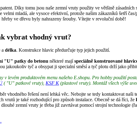
atent. Díky tomu jsou naše zemní vruty použity ve většině zásadních s
e velmi mladá, ale vysoce efektivní, protože našim zákazníků šetří čas/
 hřeby ve dřevu byly nahrazeny šrouby. Vítejte v revoluční době!
jak vybrat vhodný vrut?
e
a
délka
. Konstrukce hlavic předurčuje typ jejich použití.
ní "U" patky do betonu
některé mají
speciálně konstruované hlavi
 jakoukoliv tyč a obsypat ji specialní směsí a tyč plotu drží jako přibi
zeny v levém produktovém menu našeho E.shopu. Pro hobby použití posta
U
( "U" patkové vruty),
KSF K
(plastové vruty). Montáž všech výše uve
výběr vhodného řešení není lehká věc. Nebojte se tedy kontaktovat naš
 vrutů je také rozhodující pro způsob instalace. Obecně se dá říci, že
a dlouhé zemní vruty je třeba již zavrtávat pomocí strojní technologie (ř
.