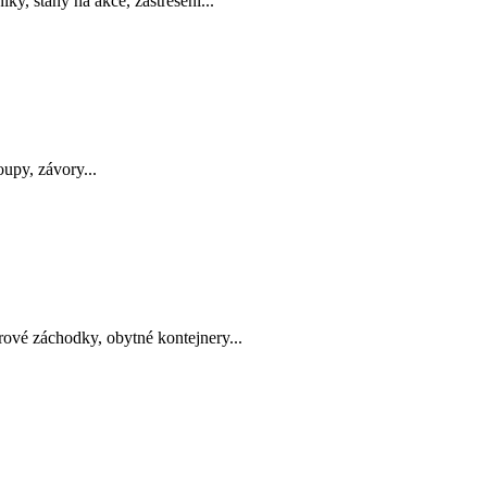
íky, stany na akce, zastřešení...
oupy, závory...
rové záchodky, obytné kontejnery...