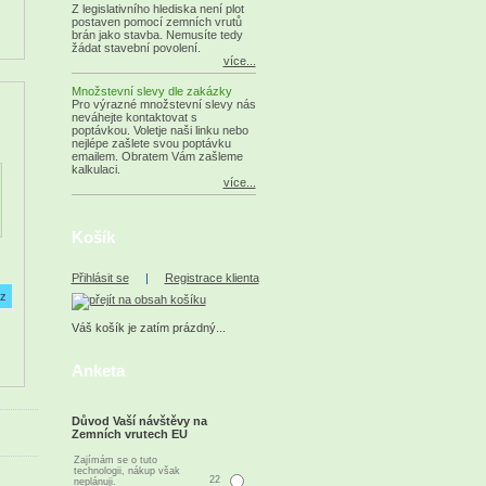
Z legislativního hlediska není plot
postaven pomocí zemních vrutů
brán jako stavba. Nemusíte tedy
žádat stavební povolení.
více...
Množstevní slevy dle zakázky
Pro výrazné množstevní slevy nás
neváhejte kontaktovat s
poptávkou. Voletje naši linku nebo
nejlépe zašlete svou poptávku
emailem. Obratem Vám zašleme
kalkulaci.
více...
Košík
Přihlásit se
|
Registrace klienta
Váš košík je zatím prázdný...
Anketa
Důvod Vaší návštěvy na
Zemních vrutech EU
Zajímám se o tuto
technologii, nákup však
22
neplánuji.