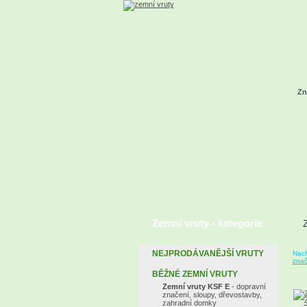
Zn
Zemní vruty - kategorie
NEJPRODÁVANĚJŠÍ VRUTY
Nach
znač
BĚŽNÉ ZEMNÍ VRUTY
Zemní vruty KSF E
- dopravní
značení, sloupy, dřevostavby,
zahradní domky