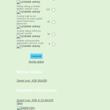
Plánuji nákup a hledám
hledám nejnižší cenu.
122
Zvažuji zdali se mi
investice do vrutů vyplatí
oproti klasickému
95
betnovaní.
Zvažuji nákup vrůtů pro
domací použití.
56
Hledám průmyslového
dodavatele zemních vrutů.
9
Archiv anket
Nejvíce hledáte
Zemní vrut - KSF 60x550
Nejoblíbenější produkty
Zemní vrut - KSF K 13-34x370
Vario