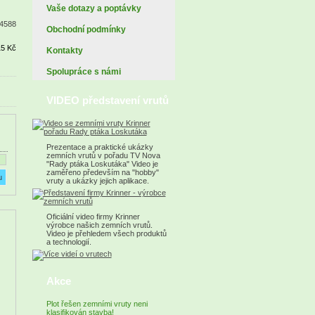
Vaše dotazy a poptávky
4588
Obchodní podmínky
15 Kč
Kontakty
Spolupráce s námi
VIDEO představení vrutů
Prezentace a praktické ukázky
zemních vrutů v pořadu TV Nova
"Rady ptáka Loskutáka" Video je
zaměřeno především na "hobby"
vruty a ukázky jejich aplikace.
Oficiální video firmy Krinner
výrobce našich zemních vrutů.
Video je přehledem všech produktů
a technologií.
Akce
Plot řešen zemními vruty neni
klasifikován stavba!