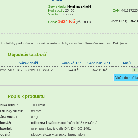
Stav skladu:
Není na skladě
Kód zboží:
25458
EAN:
401197225
Výrobce:
Krinner
1624 Kč
(bez DPH)
1342.
Cena:
(vč. DPH)
ito tlačítky podpoříte a doporučíte naše stránky ostatním uživatelům internetu. Děkujeme.
Objednávka zboží
Název zboží
Cena vč. DPH
Cena bez DPH
Kusů
emní vrut - KSF G 89x1000-4xM12
1624 Kč
1342.15 Kč
Popis k produktu
élka vrutu:
1000 mm
 trubky vrutu:
89 mm
áha vrutu:
8 kg
ontáž:
odborná
i svépomocí
(ruční kříž / vrtačka)
ateriál:
ocel, pozinkováno dle DIN EN ISO 1461
oužití:
sloupy, stožáry, značky, brány, ploty