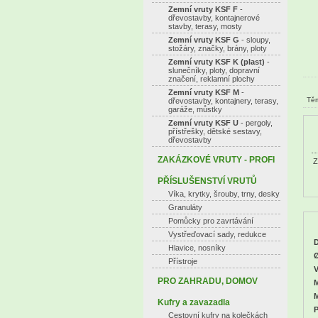
Zemní vruty KSF F
-
dřevostavby, kontajnerové
stavby, terasy, mosty
Zemní vruty KSF G
- sloupy,
stožáry, značky, brány, ploty
Zemní vruty KSF K (plast)
-
slunečníky, ploty, dopravní
značení, reklamní plochy
Zemní vruty KSF M
-
Těm
dřevostavby, kontajnery, terasy,
garáže, můstky
Zemní vruty KSF U
- pergoly,
přístřešky, dětské sestavy,
dřevostavby
ZAKÁZKOVÉ VRUTY - PROFI
Z
PŘÍSLUŠENSTVÍ VRUTŮ
Víka, krytky, šrouby, trny, desky
Granuláty
Pomůcky pro zavrtávání
Vystřeďovací sady, redukce
D
Hlavice, nosníky
Ø
Přístroje
V
PRO ZAHRADU, DOMOV
M
M
Kufry a zavazadla
P
Cestovní kufry na kolečkách