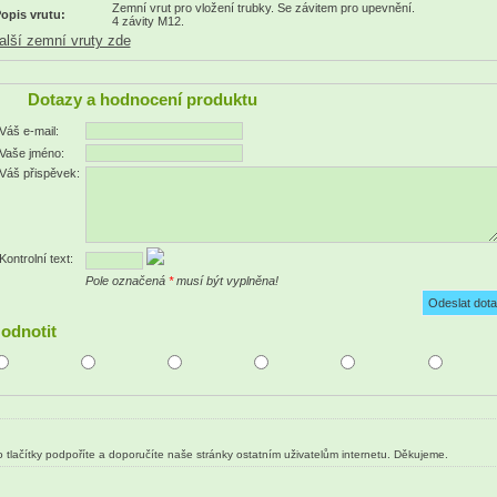
Zemní vrut pro vložení trubky. Se závitem pro upevnění.
opis vrutu:
4 závity M12.
alší zemní vruty zde
Dotazy a hodnocení produktu
Váš e-mail:
Vaše jméno:
Váš přispěvek:
Kontrolní text:
Pole označená
*
musí být vyplněna!
odnotit
 tlačítky podpoříte a doporučíte naše stránky ostatním uživatelům internetu. Děkujeme.