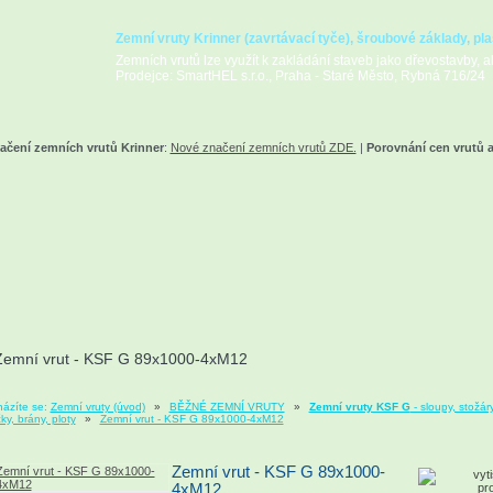
Zemní vruty Krinner (zavrtávací tyče), šroubové základy, pla
Zemních vrutů lze využít k zakládání staveb jako dřevostavby, alt
Prodejce: SmartHEL s.r.o., Praha - Staré Město, Rybná 716/24
ačení zemních vrutů Krinner
:
Nové značení zemních vrutů ZDE.
|
Porovnání cen vrutů 
Zemní vrut - KSF G 89x1000-4xM12
ázíte se:
Zemní vruty (úvod)
»
BĚŽNÉ ZEMNÍ VRUTY
»
Zemní vruty KSF G
- sloupy, stožáry
ky, brány, ploty
»
Zemní vrut - KSF G 89x1000-4xM12
Zemní vrut - KSF G 89x1000-
4xM12