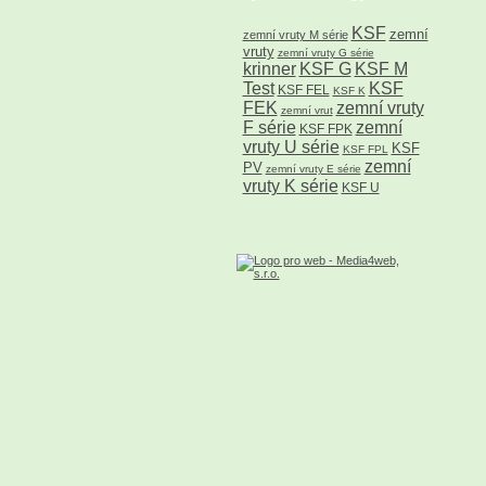
KSF
zemní
zemní vruty M série
vruty
zemní vruty G série
krinner
KSF G
KSF M
Test
KSF
KSF FEL
KSF K
FEK
zemní vruty
zemní vrut
F série
zemní
KSF FPK
vruty U série
KSF
KSF FPL
zemní
PV
zemní vruty E série
vruty K série
KSF U