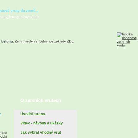
stové vruty do země...
any, terasy, ploty a jiné.
a betonu
:
Zemní vruty vs. betovnoé základy ZDE
O zemních vrutech
Úvodní strana
,
Video - návody a ukázky
Jak vybrat vhodný vrut