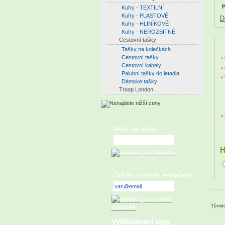
P
Kufry - TEXTILNÍ
Kufry - PLASTOVÉ
D
Kufry - HLINÍKOVÉ
Kufry - NEROZBITNÉ
Cestovní tašky
Tašky na kolečkách
Cestovní tašky
*
Cestovní kabely
*
Palubní tašky do letadla
*
Dámske tašky
Troop London
*
Najít na webu
H
Odběr novinek e-mailem
Těmito
Vyhledávací tagy