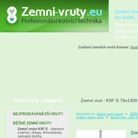
Zemní vru
do země..
Zemních vr
ploty a jin
Prodejce: 
Značení zemních vrutů Krinner
:
Nové
Zemní vruty - kategorie
Zemní vrut - KSF G 76x130
NEJPRODÁVANĚJŠÍ VRUTY
Nacházíte se:
Zemní vruty (úvod)
»
BĚŽN
značky, brány, ploty
»
Zemní vrut - KSF 
BĚŽNÉ ZEMNÍ VRUTY
Zemní vruty KSF E
- dopravní
Zem
značení, sloupy, dřevostavby,
zahradní domky