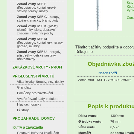
Stav
Zemní vruty KSF F
-
Kód 
dřevostavby, kontajnerové
Výro
stavby, terasy, mosty
Zemní vruty KSF G
- sloupy,
Cena
stožáry, značky, brány, ploty
Zemní vruty KSF K (plast)
-
slunečníky, ploty, dopravní
značení, reklamní plochy
Zemní vruty KSF M
-
dřevostavby, kontajnery, terasy,
garáže, můstky
Těmito tlačítky podpoříte a dopor
Děkujeme.
Zemní vruty KSF U
- pergoly,
přístřešky, dětské sestavy,
dřevostavby
Objednávka zbož
ZAKÁZKOVÉ VRUTY - PROFI
Název zboží
PŘÍSLUŠENSTVÍ VRUTŮ
Zemní vrut - KSF G 76x1300-3xM16
Víka, krytky, šrouby, trny, desky
Granuláty
Pomůcky pro zavrtávání
Vystřeďovací sady, redukce
Hlavice, nosníky
Popis k produkt
Přístroje
Délka vrutu:
1300 mm
PRO ZAHRADU, DOMOV
Ø trubky vrutu:
76 mm
Kufry a zavazadla
Váha vrutu:
8,5 kg
Cestovní kufry na kolečkách
Montáž:
odborná
i své