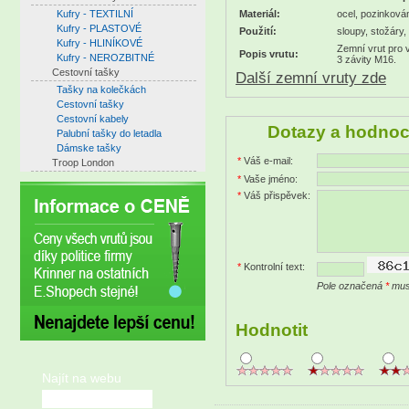
Kufry - TEXTILNÍ
Materiál:
ocel, pozinková
Kufry - PLASTOVÉ
Použití:
sloupy, stožáry,
Kufry - HLINÍKOVÉ
Zemní vrut pro 
Popis vrutu:
Kufry - NEROZBITNÉ
3 závity M16.
Cestovní tašky
Další zemní vruty zde
Tašky na kolečkách
Cestovní tašky
Cestovní kabely
Dotazy a hodnoc
Palubní tašky do letadla
Dámske tašky
*
Váš e-mail:
Troop London
*
Vaše jméno:
*
Váš přispěvek:
*
Kontrolní text:
Pole označená
*
musí
Hodnotit
Najít na webu