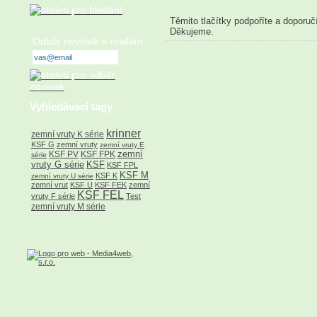
Těmito tlačítky podpoříte a doporuč
Děkujeme.
Odběr novinek e-mailem
Vyhledávací tagy
krinner
zemní vruty K série
KSF G
zemní vruty
zemní vruty E
zemní
KSF PV
KSF FPK
série
vruty G série
KSF
KSF FPL
KSF M
KSF K
zemní vruty U série
zemní vrut
KSF U
KSF FEK
zemní
KSF FEL
vruty F série
Test
zemní vruty M série