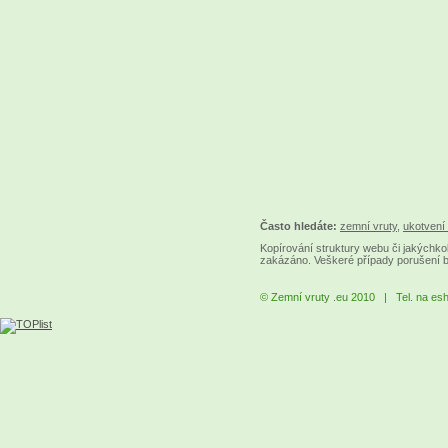
Často hledáte:
zemní vruty
,
ukotvení 
Kopírování struktury webu či jakýchkol
zakázáno. Veškeré případy porušení 
© Zemní vruty .eu 2010 | Tel. na es