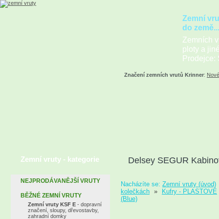
Zemní vru
do země..
Zemních vr
ploty a jin
Prodejce: 
Značení zemních vrutů Krinner
:
Nové
Zemní vruty - kategorie
Delsey SEGUR Kabinov
NEJPRODÁVANĚJŠÍ VRUTY
Nacházíte se:
Zemní vruty (úvod)
kolečkách
»
Kufry - PLASTOVÉ
BĚŽNÉ ZEMNÍ VRUTY
(Blue)
Zemní vruty KSF E
- dopravní
značení, sloupy, dřevostavby,
zahradní domky