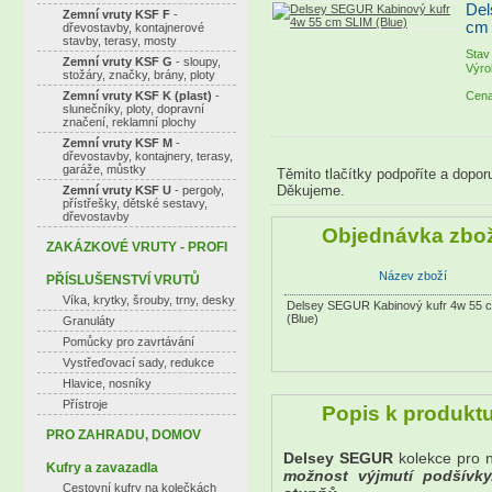
Del
Zemní vruty KSF F
-
cm 
dřevostavby, kontajnerové
stavby, terasy, mosty
Stav
Zemní vruty KSF G
- sloupy,
Výro
stožáry, značky, brány, ploty
Zemní vruty KSF K (plast)
-
Cena
slunečníky, ploty, dopravní
značení, reklamní plochy
Zemní vruty KSF M
-
dřevostavby, kontajnery, terasy,
garáže, můstky
Těmito tlačítky podpoříte a dopor
Děkujeme.
Zemní vruty KSF U
- pergoly,
přístřešky, dětské sestavy,
dřevostavby
Objednávka zbož
ZAKÁZKOVÉ VRUTY - PROFI
Název zboží
PŘÍSLUŠENSTVÍ VRUTŮ
Víka, krytky, šrouby, trny, desky
Delsey SEGUR Kabinový kufr 4w 55 
(Blue)
Granuláty
Pomůcky pro zavrtávání
Vystřeďovací sady, redukce
Hlavice, nosníky
Přístroje
Popis k produkt
PRO ZAHRADU, DOMOV
Delsey SEGUR
kolekce pro n
Kufry a zavazadla
možnost výjmutí podšívk
Cestovní kufry na kolečkách