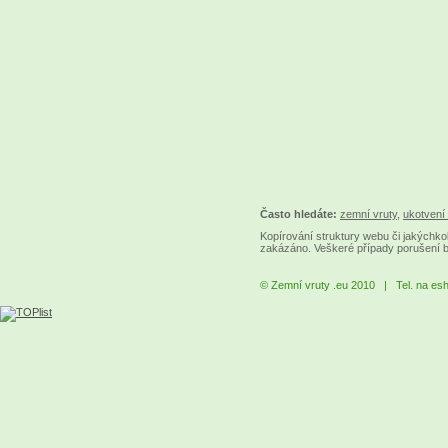
Často hledáte:
zemní vruty
,
ukotvení 
Kopírování struktury webu či jakýchkol
zakázáno. Veškeré případy porušení 
© Zemní vruty .eu 2010 | Tel. na es