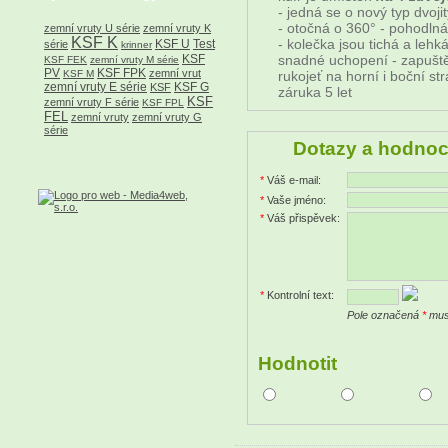
- jedná se o nový typ dvoji
- otočná o 360° - pohodln
zemní vruty U série
zemní vruty K
KSF K
- kolečka jsou tichá a lehk
KSF U
Test
série
krinner
KSF
snadné uchopení - zapušt
KSF FEK
zemní vruty M série
PV
KSF FPK
zemní vrut
KSF M
rukojeť na horní i boční st
zemní vruty E série
KSF G
KSF
záruka 5 let
KSF
zemní vruty F série
KSF FPL
FEL
zemní vruty
zemní vruty G
série
Dotazy a hodnoc
*
Váš e-mail:
*
Vaše jméno:
*
Váš přispěvek:
*
Kontrolní text:
Pole označená
*
musí
Hodnotit