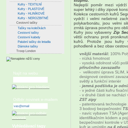
stupňů.
Kufry - TEXTILNÍ
Nejlepší poměr mezi výdrží
Kufry - PLASTOVÉ
super lehký i díky zipové kons
Kufry - HLINÍKOVÉ
Kolekce cestovních kufrů Seg
Kufry - NEROZBITNÉ
vydrží i velmi nešetrné zac
Cestovní tašky
polykarbonátu, jsou velmi s
zrnitá úprava povrchu pro obl
Tašky na kolečkách
Kufry jsou vybaveny
Zip Sec
Cestovní tašky
větší ochranu proti proniknu
Cestovní kabely
kufrů. Protože jsou kufr
Palubní tašky do letadla
pohodleně a bez obav cestova
Dámske tašky
Troop London
vnější materiál:
100% Pol
- nízká hmotnost
- vysoká odolnost vůči po
příručního zavazadlo
- velikostní úprava SLIM,
Najít na webu
designové cestovní zavaza
světlý a funkční interiér
-
jemná podšívka je odní
- v jedné části kufru fixačn
- v druhé části se nachází
Odběr novinek e-mailem
ZST zipy
- patentovaná technologie z
3 bodový bezpečnostní
TS
- navíc vybaven TSA (Agen
identifikačním kódem a poj
bezpečnostní kontrole v 
Vyhledávací tagy
kufr je umístěn
na 4 zdvo