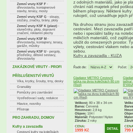
z odolných materiálů, jako je pl
Zemní vruty KSF F
-
chrání náš majetek před poško
dřevostavby, kontajnerové
během přepravy. Některé kufry 
stavby, terasy, mosty
rukojetí, což usnadňuje jejich p
Zemní vruty KSF G
- sloupy,
stožáry, značky, brány, ploty
Na druhou stranu jsou zavazadl
Zemní vruty KSF K (plast)
-
cestování. Mezi zavazadla patří 
slunečníky, ploty, dopravní
značení, reklamní plochy
nebo i speciální tašky na note
měkčích materiálů, což zajišťuje
Zemní vruty KSF M
-
uložit do omezených prostor. Ty
dřevostavby, kontajnery, terasy,
garáže, můstky
výlety, cestování vlakem nebo 
sebou.
Zemní vruty KSF U
- pergoly,
přístřešky, dětské sestavy,
Kufry a zavazadla - KUZA
dřevostavby
ZAKÁZKOVÉ VRUTY - PROFI
Řadit dle:
Počet:
PŘÍSLUŠENSTVÍ VRUTŮ
Gladiator METRO Cestovní
Gladia
Víka, krytky, šrouby, trny, desky
taška na dvou kolečkách 80 cm
taška/
(Red)
RYANAI
Granuláty
Pomůcky pro zavrtávání
Vystřeďovací sady, redukce
Velikost:
80 x 38 x 34 cm
Velik
Hlavice, nosníky
Barva:
Červená
Barva
Přístroje
Hmotnost:
2,8 kg
Hmot
Objem:
104 l
Obje
Materiál:
Polyester/ Nylon
Mater
PRO ZAHRADU, DOMOV
Záruka:
2 roky
Záruk
Kufry a zavazadla
CENA:
CENA
DETAIL
1999 Kč
799 
Cestovní kufry na kolečkách