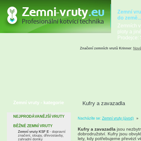
Zemní vru
do země..
Zemních vr
ploty a jin
Prodejce: 
Značení zemních vrutů Krinner
:
Nové
Zemní vruty - kategorie
Kufry a zavazadla
NEJPRODÁVANĚJŠÍ VRUTY
Nacházíte se:
Zemní vruty (úvod)
»
BĚŽNÉ ZEMNÍ VRUTY
Kufry a zavazadla
jsou nezbyt
Zemní vruty KSF E
- dopravní
dobrodružství. Kufry jsou obvykl
značení, sloupy, dřevostavby,
lety, kdy potřebujeme převézt v
zahradní domky