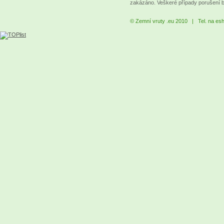
zakázáno. Veškeré případy porušení 
© Zemní vruty .eu 2010 | Tel. na es