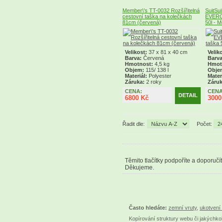
Member\'s TT-0032 Rozšířitelná
SuitSu
cestovní taška na kolečkách
EVERG
81cm (červená)
50l - M
Velikost:
37 x 81 x 40 cm
Velik
Barva:
Červená
Barva
Hmotnost:
4,5 kg
Hmot
Objem:
115/ 138 l
Obje
Materiál:
Polyester
Mater
Záruka:
2 roky
Záru
CENA:
CENA
DETAIL
6800 Kč
3000
Řadit dle:
Počet:
Těmito tlačítky podpoříte a doporučí
Děkujeme.
Často hledáte:
zemní vruty
,
ukotvení 
Kopírování struktury webu či jakýchkol