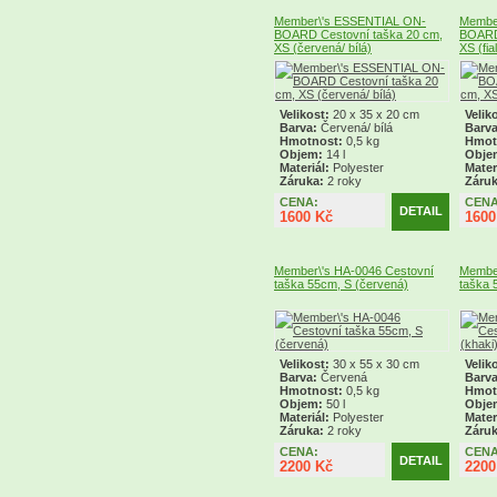
Member\'s ESSENTIAL ON-
Membe
BOARD Cestovní taška 20 cm,
BOARD 
XS (červená/ bílá)
XS (fia
Velikost:
20 x 35 x 20 cm
Velik
Barva:
Červená/ bílá
Barva
Hmotnost:
0,5 kg
Hmot
Objem:
14 l
Obje
Materiál:
Polyester
Mater
Záruka:
2 roky
Záruk
CENA:
CENA
DETAIL
1600 Kč
1600
Member\'s HA-0046 Cestovní
Member
taška 55cm, S (červená)
taška 
Velikost:
30 x 55 x 30 cm
Velik
Barva:
Červená
Barva
Hmotnost:
0,5 kg
Hmot
Objem:
50 l
Obje
Materiál:
Polyester
Mater
Záruka:
2 roky
Záruk
CENA:
CENA
DETAIL
2200 Kč
2200