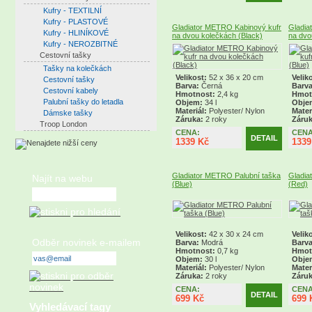
Kufry - TEXTILNÍ
Kufry - PLASTOVÉ
Gladiator METRO Kabinový kufr
Gladia
Kufry - HLINÍKOVÉ
na dvou kolečkách (Black)
na dvo
Kufry - NEROZBITNÉ
Cestovní tašky
Tašky na kolečkách
Velikost:
52 x 36 x 20 cm
Velik
Cestovní tašky
Barva:
Černá
Barva
Cestovní kabely
Hmotnost:
2,4 kg
Hmot
Palubní tašky do letadla
Objem:
34 l
Obje
Materiál:
Polyester/ Nylon
Mater
Dámske tašky
Záruka:
2 roky
Záruk
Troop London
CENA:
CENA
DETAIL
1339 Kč
1339
Gladiator METRO Palubní taška
Gladia
Najít na webu
(Blue)
(Red)
Velikost:
42 x 30 x 24 cm
Velik
Odběr novinek e-mailem
Barva:
Modrá
Barva
Hmotnost:
0,7 kg
Hmot
Objem:
30 l
Obje
Materiál:
Polyester/ Nylon
Mater
Záruka:
2 roky
Záruk
CENA:
CENA
DETAIL
699 Kč
699 
Vyhledávací tagy