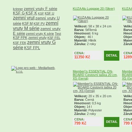
zemní vruty F série
KUZA Alu Luggage 20 (Silver)
KUZA A
krinner
KSF G
KSF K
KSF U
KSF
zemní vrut
zemní vruty U
zemní
série
KSF M
KSF PV
Velikost:
58 x 38 x 24 cm
Velik
vruty M série
zemní vruty
Barva:
Stříbrná
Barva
E série
Hmotnost:
6 kg
Hmot
zemní vruty K série
Test
Objem:
46 l
Obje
KSF FPK
zemní vruty
KSF FEL
Materiál:
Hliník
Mater
zemní vruty G
KSF FEK
Záruka:
2 roky
Záru
série
KSF FPL
CENA:
CENA
DETAIL
11350 Kč
1289
Member\'s ESSENTIAL ON-
Membe
BOARD Cestovní taška 20 cm,
BOARD 
XS (černá)
XS (čer
Velikost:
20 x 35 x 20 cm
Velik
Barva:
Černá
Barva
Hmotnost:
0,5 kg
Hmot
Objem:
14 l
Obje
Materiál:
Polyester
Mater
Záruka:
2 roky
Záruk
CENA:
CENA
DETAIL
799 Kč
799 