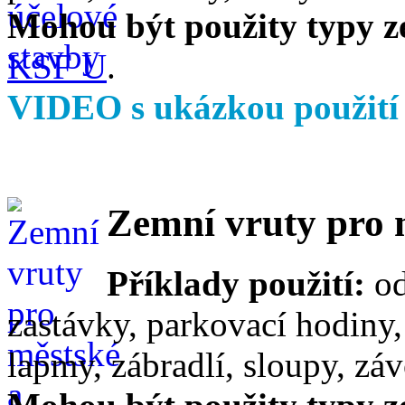
Mohou být použity typy z
KSF U
.
VIDEO s ukázkou použit
Zemní vruty pro m
Příklady použití:
od
zastávky, parkovací hodiny, 
lapmy, zábradlí, sloupy, záv