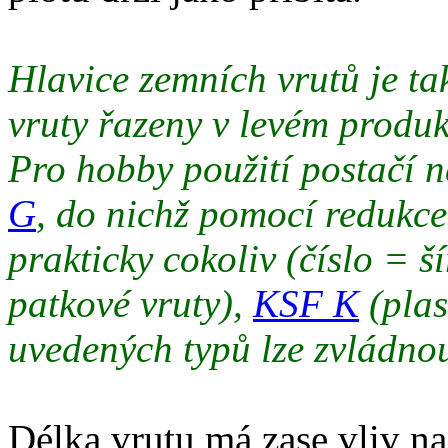
Hlavice zemních vrutů je ta
vruty řazeny v levém prod
Pro hobby použití postačí n
G
, do nichž pomocí redukce
prakticky cokoliv (číslo = 
patkové vruty),
KSF K
(plas
uvedených typů lze zvládno
Délka vrutu má zase vliv na 