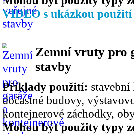
Mohou být použity typy 
VIDEO s ukázkou použit
Zemní vruty pro 
stavby
Příklady použití:
stavební 
dočastné budovy, výstavovo
kontejnerové záchodky, obyt
Mohou být použity typy z