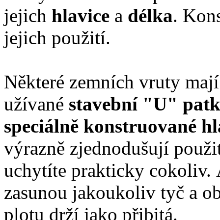
jejich
hlavice
a
délka
. Kon
jejich použití.
Některé zemních vruty mají 
užívané
stavební "U" pat
speciálně konstruované h
výrazně zjednodušují použit
uchytíte prakticky cokoliv.
zasunou jakoukoliv tyč a obs
plotu drží jako přibitá.