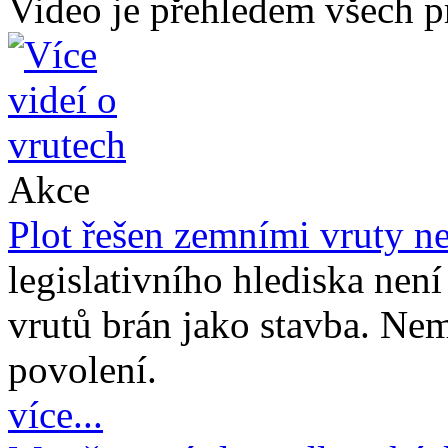
Video je přehledem všech p
Akce
Plot řešen zemními vruty ne
legislativního hlediska nen
vrutů brán jako stavba. Nem
povolení.
více...