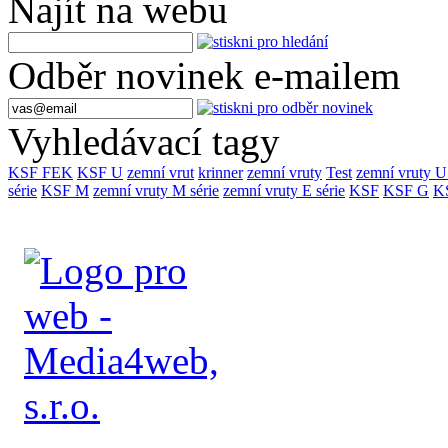
Najít na webu
Odběr novinek e-mailem
Vyhledávací tagy
KSF FEK
KSF U
zemní vrut
krinner
zemní vruty
Test
zemní vruty U 
série
KSF M
zemní vruty M série
zemní vruty E série
KSF
KSF G
K