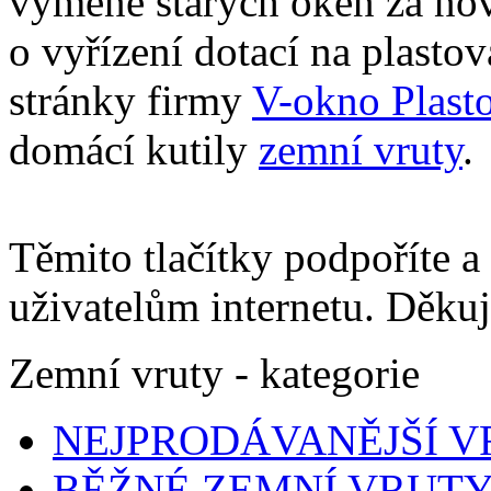
výměně starých oken za no
o vyřízení dotací na plastov
stránky firmy
V-okno Plast
domácí kutily
zemní vruty
.
Těmito tlačítky podpoříte a
uživatelům internetu. Děku
Zemní vruty - kategorie
NEJPRODÁVANĚJŠÍ 
BĚŽNÉ ZEMNÍ VRUT