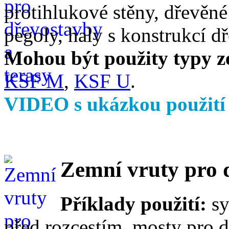
protihlukové stěny, dřevěné
pegoly, haly s konstrukcí d
Mohou být použity typy z
KSF M
,
KSF U
.
VIDEO s ukázkou použit
Zemní vruty pro 
Příklady použití:
sy
před rozcestím, mosty pro d