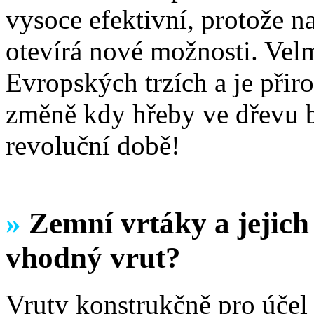
vysoce efektivní, protože n
otevírá nové možnosti. Velm
Evropských trzích a je přir
změně kdy hřeby ve dřevu b
revoluční době!
»
Zemní vrtáky a jejich 
vhodný vrut?
Vruty konstrukčně pro účel 