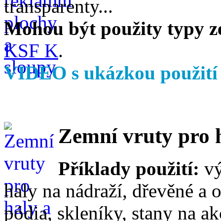
transparenty...
Mohou být použity typy z
KSF K
.
VIDEO s ukázkou použit
Zemní vruty pro h
Příklady použití:
vý
haly na nádraží, dřevěné a 
pódia, skleníky, stany na akc