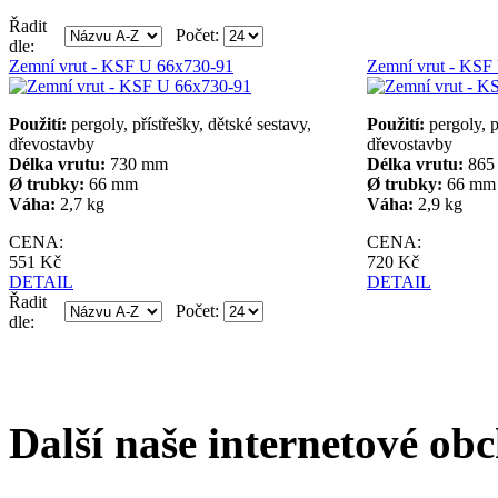
Řadit
Počet:
dle:
Zemní vrut - KSF U 66x730-91
Zemní vrut - KSF
Použití:
pergoly, přístřešky, dětské sestavy,
Použití:
pergoly, p
dřevostavby
dřevostavby
Délka vrutu:
730 mm
Délka vrutu:
865
Ø trubky:
66 mm
Ø trubky:
66 mm
Váha:
2,7 kg
Váha:
2,9 kg
CENA:
CENA:
551 Kč
720 Kč
DETAIL
DETAIL
Řadit
Počet:
dle:
Další naše internetové ob