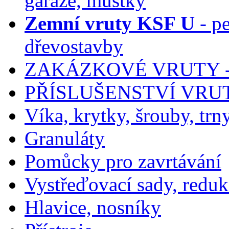
garáže, můstky
Zemní vruty KSF U
- pe
dřevostavby
ZAKÁZKOVÉ VRUTY -
PŘÍSLUŠENSTVÍ VRU
Víka, krytky, šrouby, trn
Granuláty
Pomůcky pro zavrtávání
Vystřeďovací sady, reduk
Hlavice, nosníky