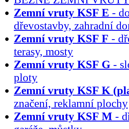
Zemní vruty KSF E
- do
dřevostavby, zahradní d
Zemní vruty KSF F
- dř
terasy, mosty
Zemní vruty KSF G
- sl
ploty
Zemní vruty KSF K (pla
značení, reklamní plochy
Zemní vruty KSF M
- d