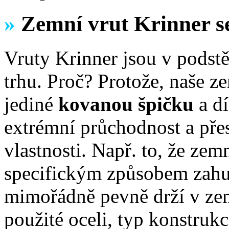
»
Zemní vrut Krinner s
Vruty Krinner jsou v podst
trhu. Proč? Protože, naše z
jediné
kovanou špičku
a d
extrémní průchodnost a přesn
vlastnosti. Např. to, že zem
specifickým způsobem zahu
mimořádně pevně drží v zem
použité oceli, typ konstruk