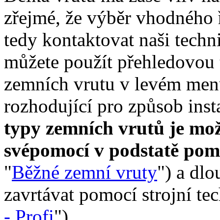
zřejmé, že výběr vhodného ř
tedy kontaktovat naši tech
můžete použít přehledovou t
zemních vrutu v levém menu
rozhodující pro způsob inst
typy zemních vrutů je mo
svépomocí v podstatě pom
"
Běžné zemní vruty
") a dlo
zavrtávat pomocí strojní te
- Profi
").